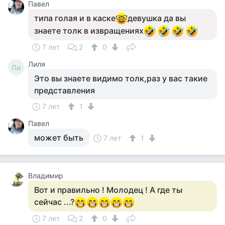
Павел
типа голая и в каске
девушка да вы
знаете толк в извращениях
7 лет
2
0
Лиля
Ли
Это вы знаете видимо толк,раз у вас такие
представления
7 лет
1
Павел
может быть
7 лет
1
Владимир
Вот и правильно ! Молодец ! А где ты
сейчас ...?
7 лет
2
0