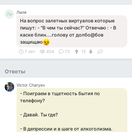
Лиля
Ли
На вопрос залетных виртуалов которые
пишут: - "В чем ты сейчас?" Отвечаю : - В
каске блин....голову от долбо@бов
защищаю
7 лет
404
73
15
Ответы
Victor Charyev
- Поиграем в тщетность бытия по
телефону?
- Давай. Ты где?
- В депрессии и в шаге от алкоголизма.