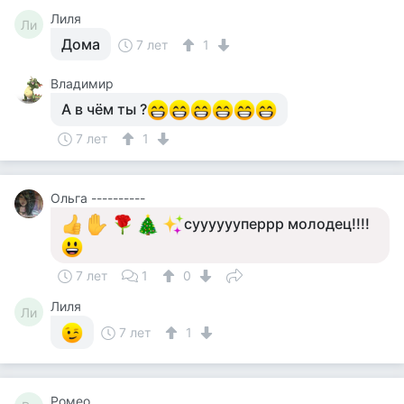
Лиля
Ли
Дома
7 лет
1
Владимир
А в чём ты ?
7 лет
1
Ольга ----------
сууууууперрр молодец!!!!
7 лет
1
0
Лиля
Ли
7 лет
1
Ромео..