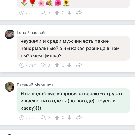
7 лет
0
0
Гена Лозовой
неужели и среди мужчин есть такие
ненормальные? а им какая разница в чем
ты?в чем фишка?
7 лет
0
0
Евгений Мурашов
Я на подобные вопросы отвечаю -в трусах
и каске! (что одеть (по погоде)-трусы и
каску))))
7 лет
0
0