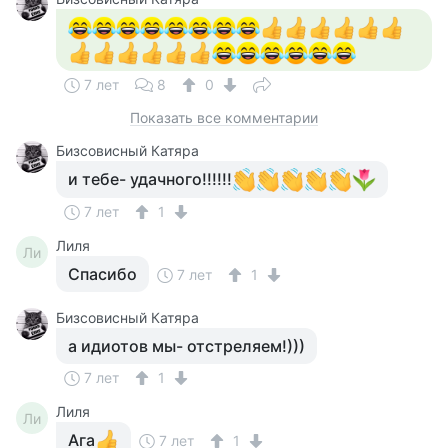
7 лет
8
0
Показать все комментарии
Бизсовисный Катяра
и тебе- удачного!!!!!!
7 лет
1
Лиля
Ли
Спасибо
7 лет
1
Бизсовисный Катяра
а идиотов мы- отстреляем!)))
7 лет
1
Лиля
Ли
Ага
7 лет
1