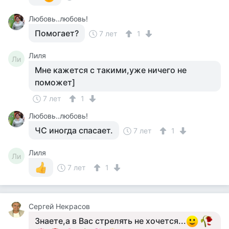
Любовь..любовь!
Помогает?
7 лет
1
Лиля
Ли
Мне кажется с такими,уже ничего не
поможет]
7 лет
1
Любовь..любовь!
ЧС иногда спасает.
7 лет
1
Лиля
Ли
7 лет
1
Сергей Некрасов
Знаете,а в Вас стрелять не хочется...