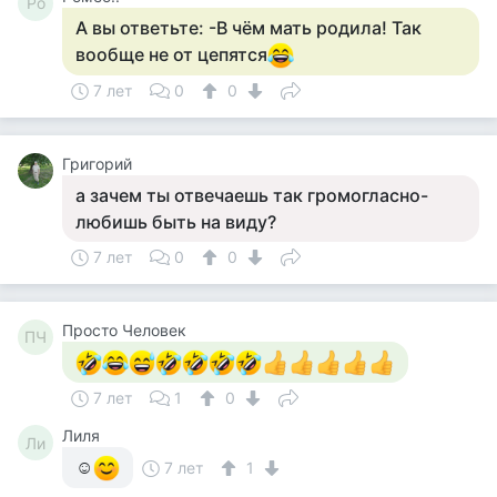
Ро
А вы ответьте: -В чём мать родила! Так
вообще не от цепятся
7 лет
0
0
Григорий
а зачем ты отвечаешь так громогласно-
любишь быть на виду?
7 лет
0
0
Просто Человек
ПЧ
7 лет
1
0
Лиля
Ли
☺
7 лет
1