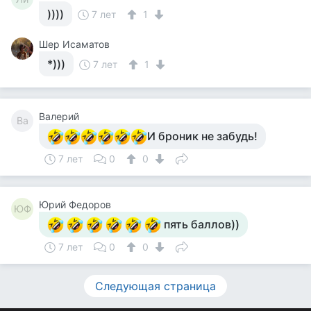
))))
7 лет
1
Шер Исаматов
*)))
7 лет
1
Валерий
Ва
И броник не забудь!
7 лет
0
0
Юрий Федоров
ЮФ
пять баллов))
7 лет
0
0
Следующая страница