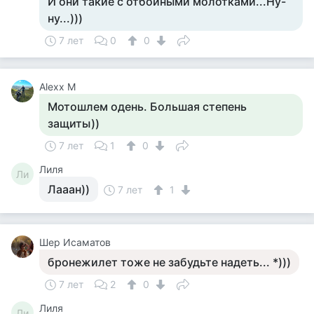
И они такие с отбойными молотками...Ну-
ну...)))
7 лет
0
0
Alexx M
Мотошлем одень. Большая степень
защиты))
7 лет
1
0
Лиля
Ли
Лааан))
7 лет
1
Шер Исаматов
бронежилет тоже не забудьте надеть... *)))
7 лет
2
0
Лиля
Ли