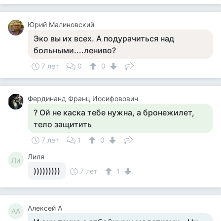
Юрий Малиновский
Эко вы их всех. А подурачиться над
больными....лениво?
7 лет
0
0
Фердинанд Франц Иосифовович
? Ой не каска тебе нужна, а бронежилет,
тело защитить
7 лет
1
0
Лиля
Ли
)))))))))
7 лет
1
Алексей А
АА