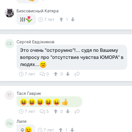
Бизсовисный Катяра
)))
7 лет
1
Сергей Евдокимов
СЕ
Это очень "остроумно"!... судя по Вашему
вопросу про "отсутствие чувства ЮМОРА" в
людях...
7 лет
0
0
Тася Гаврик
ТГ
7 лет
5
0
Лиля
Ли
☺
7 лет
1