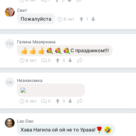
Свет
Пожалуйста
8 лет
1
Галина Мазяркина
ГМ
С праздником!!!
8 лет
0
0
Незнакомка
Не
8 лет
0
0
Lao Dao
Хава Нагила ой ой не то Урааа!