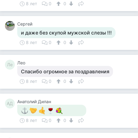
8 лет
0
0
Сергей
и даже без скупой мужской слезы !!!
8 лет
0
0
Лео
Ле
Спасибо огромное за поздравления
8 лет
0
0
Анатолий Дилан
АД
8 лет
0
0