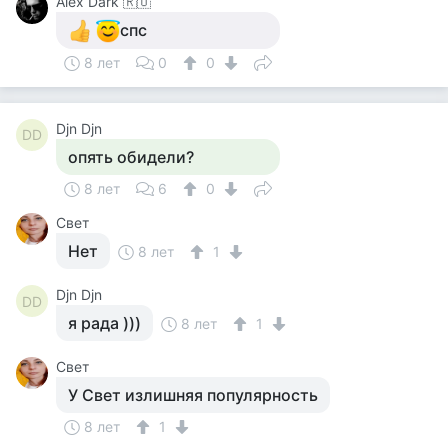
Alex Dark 🇷🇺
спс
8 лет
0
0
Djn Djn
DD
опять обидели?
8 лет
6
0
Свет
Нет
8 лет
1
Djn Djn
DD
я рада )))
8 лет
1
Свет
У Свет излишняя популярность
8 лет
1