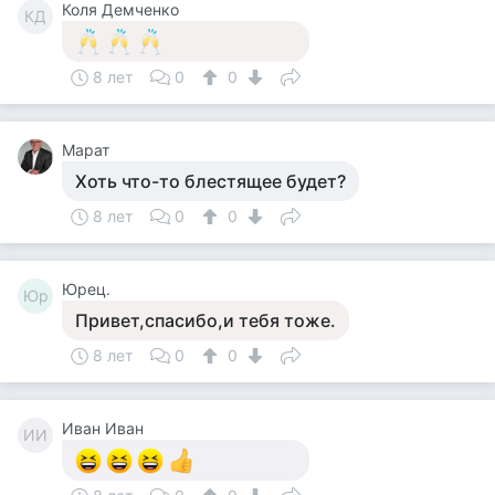
Коля Демченко
КД
8 лет
0
0
Марат
Хоть что-то блестящее будет?
8 лет
0
0
Юрец.
Юр
Привет,спасибо,и тебя тоже.
8 лет
0
0
Иван Иван
ИИ