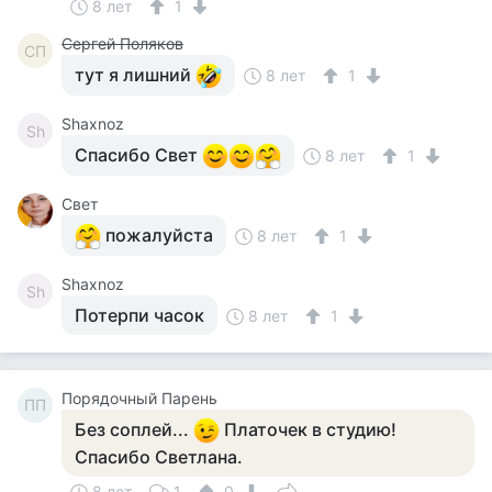
8 лет
1
Сергей Поляков
СП
тут я лишний
8 лет
1
Shaxnoz
Sh
Спасибо Свет
8 лет
1
Свет
пожалуйста
8 лет
1
Shaxnoz
Sh
Потерпи часок
8 лет
1
Порядочный Парень
ПП
Без соплей...
Платочек в студию!
Спасибо Светлана.
8 лет
1
0