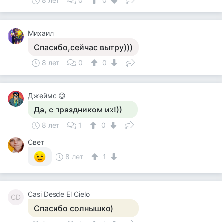
8 лет
0
0
Михаил
Спасибо,сейчас вытру)))
8 лет
0
0
Джеймс 😉
Да, с праздником их!))
8 лет
1
0
Свет
8 лет
1
Casi Desde El Cielo
CD
Спасибо солнышко)