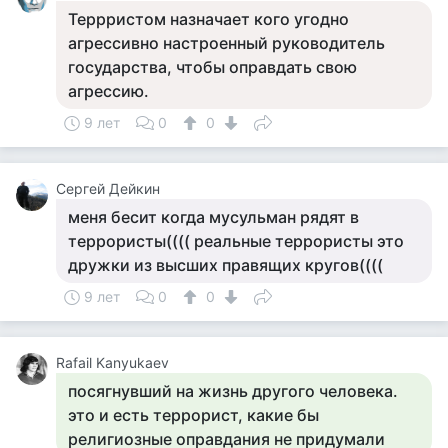
Террристом назначает кого угодно
агрессивно настроенный руководитель
государства, чтобы оправдать свою
агрессию.
9 лет
0
0
Сергей Дейкин
меня бесит когда мусульман рядят в
террористы(((( реальные террористы это
дружки из высших правящих кругов((((
9 лет
0
0
Rafail Kanyukaev
посягнувший на жизнь другого человека.
это и есть террорист, какие бы
религиозные оправдания не придумали