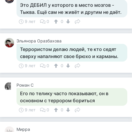
Это ДЕБИЛ у которого в место мозгов -
Тыква. Ещё сам не живёт и другим не даёт.
9 лет
0
0
Эльянора Оразбахова
Террористом делаю людей, те кто седят
сверху напалняют свое брюхо и карманы.
9 лет
0
0
Роман C
Его по телику часто показывают, он в
основном с террором бориться
9 лет
0
0
Мирра
Ми