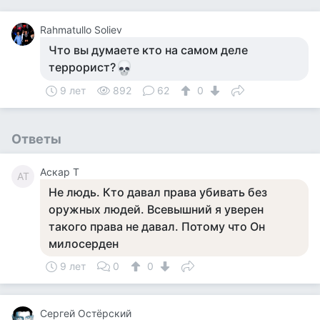
Rahmatullo Soliev
Что вы думаете кто на самом деле
террорист?
9 лет
892
62
0
Ответы
Аскар Т
АТ
Не людь. Кто давал права убивать без
оружных людей. Всевышний я уверен
такого права не давал. Потому что Он
милосерден
9 лет
0
0
Сергей Остёрский