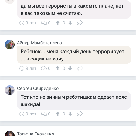
да мы все терористы в какомто плане, нет
я вас таковым не считаю.
9 лет
0
0
Айнур Мамбеталиева
Ребенок... меня каждый день террорирует
... в садик не хочу.....
9 лет
0
0
Cергей Свириденко
Тот кто не винным ребятишкам одеает пояс
шахида!
9 лет
0
0
Татьяна Ткаченко