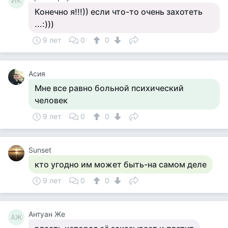
ИК
Конечно я!!!)) если что-то очень захотеть
...:)))
9 лет
0
0
Асия
Мне все равно больной психический
человек
9 лет
0
0
Sunset
кто угодно им может быть-на самом деле
9 лет
0
0
Антуан Же
АЖ