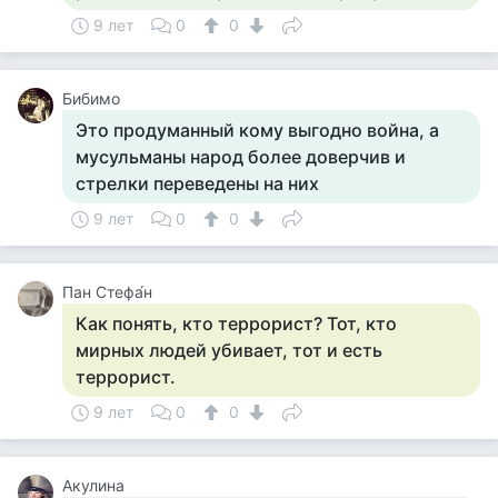
9 лет
0
0
Бибимо
Это продуманный кому выгодно война, а
мусульманы народ более доверчив и
стрелки переведены на них
9 лет
0
0
Пан Стефа́н
Как понять, кто террорист? Тот, кто
мирных людей убивает, тот и есть
террорист.
9 лет
0
0
Акулина