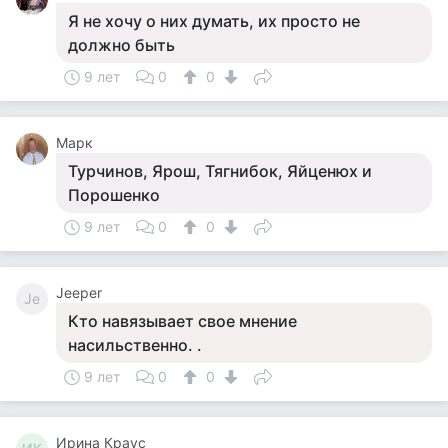
Я не хочу о них думать, их просто не
должно быть
9 лет
0
0
Марк
Турчинов, Ярош, Тягнибок, Яйценюх и
Порошенко
9 лет
0
0
Jeeper
Je
Кто навязывает свое мнение
насильственно. .
9 лет
0
0
Ирина Краус