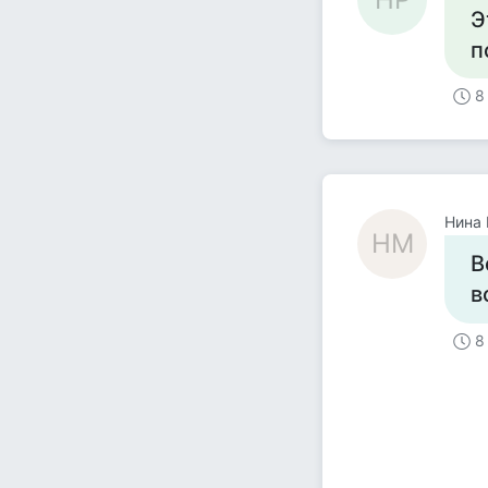
Э
п
8
Нина
НМ
В
в
8