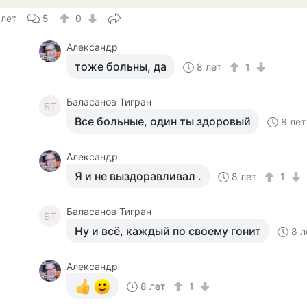
 лет
5
0
Александр
тоже больны, да
8 лет
1
Баласанов Тигран
БТ
Все больные, один ты здоровый
8 лет
Александр
Я и не выздоравливал .
8 лет
1
Баласанов Тигран
БТ
Ну и всё, каждый по своему гонит
8 л
Александр
8 лет
1