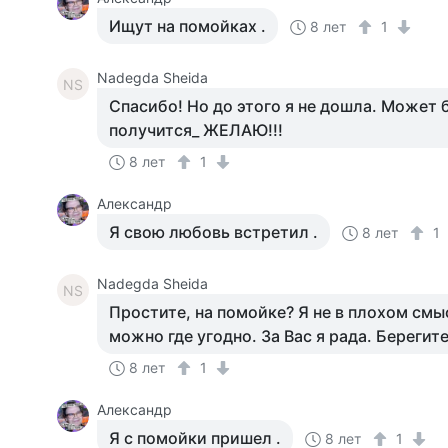
Ищут на помойках .
8 лет
1
Nadegda Sheida
NS
Спасибо! Но до этого я не дошла. Может 
получится_ ЖЕЛАЮ!!!
8 лет
1
Александр
Я свою любовь встретил .
8 лет
1
Nadegda Sheida
NS
Простите, на помойке? Я не в плохом смы
можно где угодно. За Вас я рада. Береги
8 лет
1
Александр
Я с помойки пришел .
8 лет
1