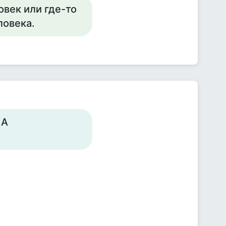
овек или где-то
ловека.
.А