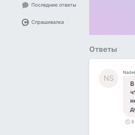
Последние ответы
Спрашивалка
Ответы
Nadeg
NS
В
ч
н
д
8