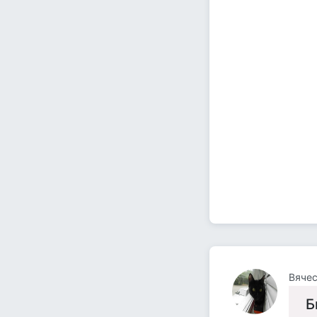
Вяче
Б