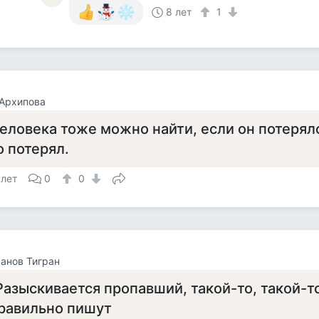
8 лет
1
Архипова
еловека тоже можно найти, если он потерялс
о потерял.
 лет
0
0
анов Тигран
Разыскивается пропавший, такой-то, такой-то.
равильно пишут