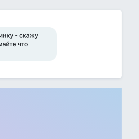
инку - скажу
майте что