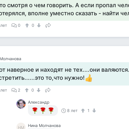
то смотря о чем говорить. А если пропал чел
отерялся, вполне уместно сказать - найти че
 лет
0
0
 Молчанова
от наверное и находят не тех....они валяются
стретить......это то,что нужно!
 лет
2
0
Александр
8 лет
1
Нина Молчанова
НМ