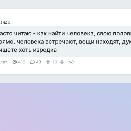
сандр
асто читаю - как найти человека, свою полов
рямо, человека встречают, вещи находят, ду
ишете хоть изредка
 лет
419
43
10