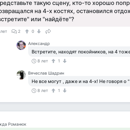
редставьте такую сцену, кто-то хорошо попр
озвращался на 4-х костях, остановился отдох
встретите" или "найдёте"?
 лет
2
0
Александр
Встретите, находят покойников, на 4 тоже
8 лет
1
Вячеслав Шадрин
Не все могут , даже и на 4-х! Не говоря о "
8 лет
1
жда Романюк