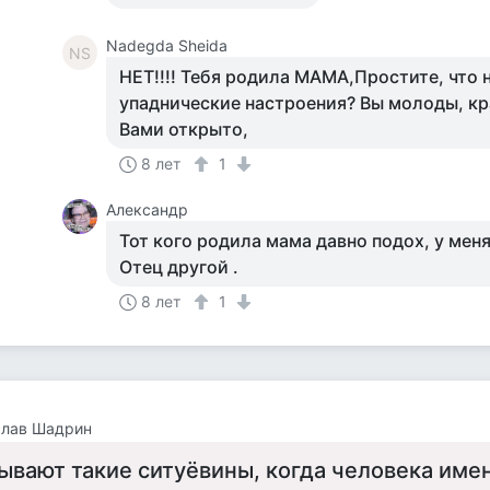
Nadegda Sheida
NS
НЕТ!!!! Тебя родила МАМА,Простите, что н
упаднические настроения? Вы молоды, кр
Вами открыто,
8 лет
1
Александр
Тот кого родила мама давно подох, у меня
Отец другой .
8 лет
1
слав Шадрин
ывают такие ситуёвины, когда человека имен