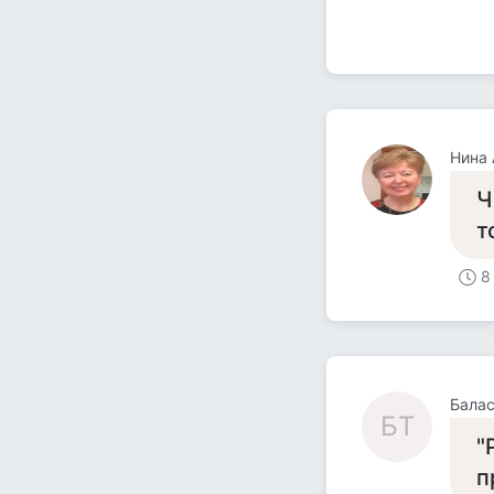
Нина 
Ч
т
8
Балас
БТ
"
п