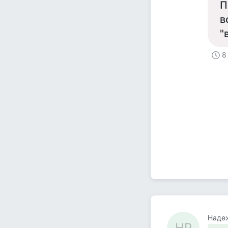
П
в
"
8
Наде
НР