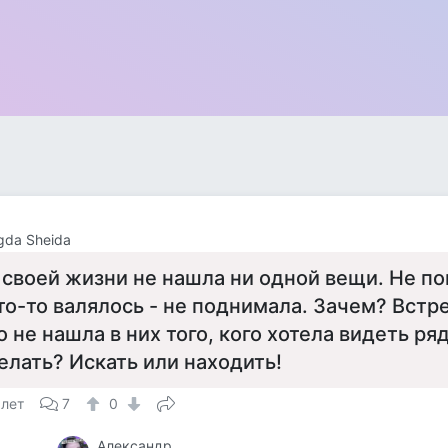
da Sheida
 своей жизни не нашла ни одной вещи. Не по
то-то валялось - не поднимала. Зачем? Встр
о не нашла в них того, кого хотела видеть ря
елать? Искать или находить!
 лет
7
0
Александр