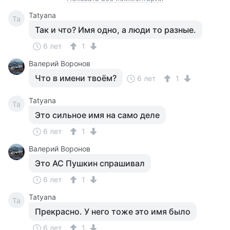
Tatyana
Ta
Так и что? Имя одно, а люди то разные.
6 лет
1
Валерий Воронов
Что в имени твоём?
6 лет
1
Tatyana
Ta
Это сильное имя на само деле
6 лет
1
Валерий Воронов
Это АС Пушкин спрашивал
6 лет
1
Tatyana
Ta
Прекрасно. У него тоже это имя было
6 лет
1