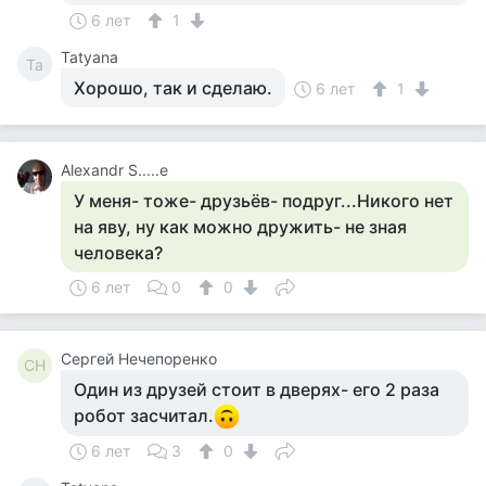
6 лет
1
Tatyana
Ta
Хорошо, так и сделаю.
6 лет
1
Alexandr S.....e
У меня- тоже- друзьёв- подруг...Никого нет
на яву, ну как можно дружить- не зная
человека?
6 лет
0
0
Сергей Нечепоренко
СН
Один из друзей стоит в дверях- его 2 раза
робот засчитал.
6 лет
3
0