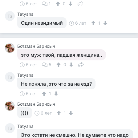
6 лет
1
0
Tatyana
Ta
Один невидимый
6 лет
1
Ботzман Барисыч
это муж твой, падшая женщина..
6 лет
5
0
Tatyana
Ta
Не поняла ,это что за на езд?
6 лет
1
Ботzман Барисыч
))))
6 лет
1
Tatyana
Ta
Это кстати не смешно. Не думаете что надо