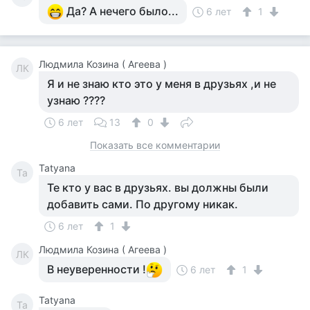
Да? А нечего было...
6 лет
1
Людмила Козина ( Агеева )
ЛК
Я и не знаю кто это у меня в друзьях ,и не
узнаю ????
6 лет
13
0
Показать все комментарии
Tatyana
Ta
Те кто у вас в друзьях. вы должны были
добавить сами. По другому никак.
6 лет
1
Людмила Козина ( Агеева )
ЛК
В неуверенности !
6 лет
1
Tatyana
Ta