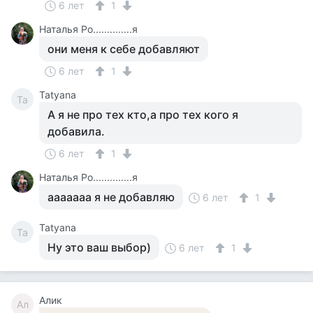
6 лет
1
Наталья Ро..............я
они меня к себе добавляют
6 лет
1
Tatyana
Ta
А я не про тех кто,а про тех кого я
добавила.
6 лет
1
Наталья Ро..............я
ааааааа я не добавляю
6 лет
1
Tatyana
Ta
Ну это ваш выбор)
6 лет
1
Алик
Ал