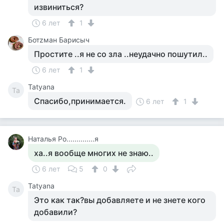
извиниться?
6 лет
1
Ботzман Барисыч
Простите ..я не со зла ..неудачно пошутил..
6 лет
1
Tatyana
Ta
Спасибо,принимается.
6 лет
1
Наталья Ро..............я
ха..я вообще многих не знаю..
6 лет
5
0
Tatyana
Ta
Это как так?вы добавляете и не знете кого
добавили?