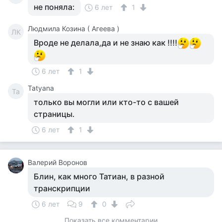
не поняла:
6 лет
1
Людмила Козина ( Агеева )
ЛК
Вроде не делала,да и не знаю как !!!!
6 лет
1
Tatyana
Ta
только вы могли или кто-то с вашей
страницы.
6 лет
1
Валерий Воронов
Блин, как много Татиан, в разной
транскрипции
6 лет
9
0
Показать все комментарии