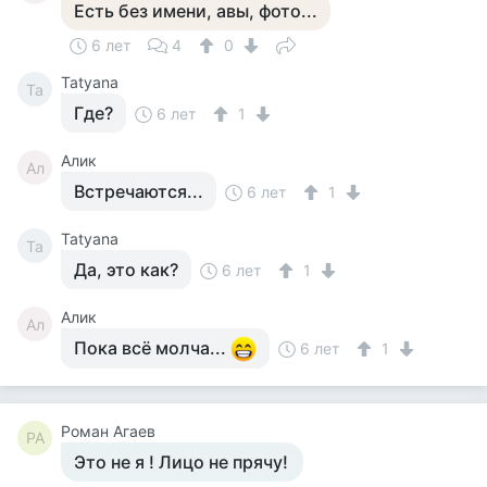
Есть без имени, авы, фото...
6 лет
4
0
Tatyana
Ta
Где?
6 лет
1
Алик
Ал
Встречаются...
6 лет
1
Tatyana
Ta
Да, это как?
6 лет
1
Алик
Ал
Пока всё молча...
6 лет
1
Роман Агаев
РА
Это не я ! Лицо не прячу!