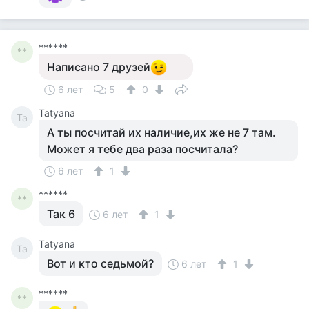
******
**
Написано 7 друзей
6 лет
5
0
Tatyana
Ta
А ты посчитай их наличие,их же не 7 там.
Может я тебе два раза посчитала?
6 лет
1
******
**
Так 6
6 лет
1
Tatyana
Ta
Вот и кто седьмой?
6 лет
1
******
**