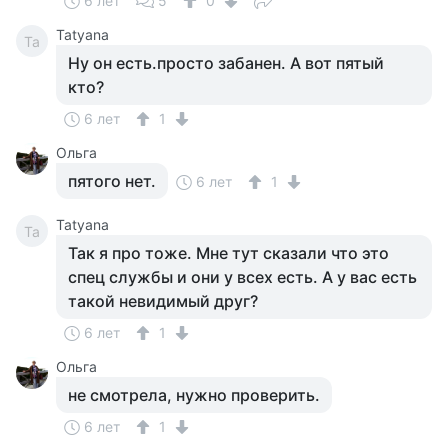
6 лет
5
0
Tatyana
Ta
Ну он есть.просто забанен. А вот пятый
кто?
6 лет
1
Ольга
пятого нет.
6 лет
1
Tatyana
Ta
Так я про тоже. Мне тут сказали что это
спец службы и они у всех есть. А у вас есть
такой невидимый друг?
6 лет
1
Ольга
не смотрела, нужно проверить.
6 лет
1