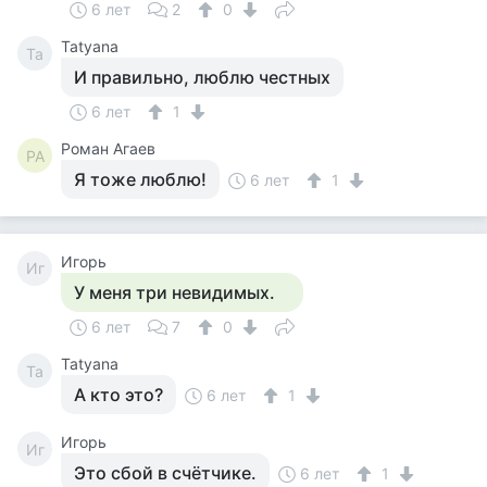
6 лет
2
0
Tatyana
Ta
И правильно, люблю честных
6 лет
1
Роман Агаев
РА
Я тоже люблю!
6 лет
1
Игорь
Иг
У меня три невидимых.
6 лет
7
0
Tatyana
Ta
А кто это?
6 лет
1
Игорь
Иг
Это сбой в счётчике.
6 лет
1