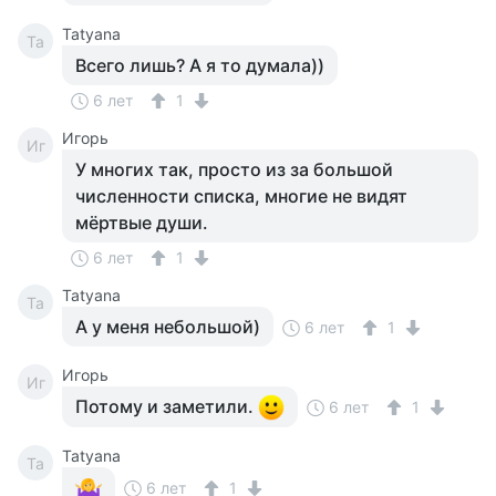
Tatyana
Ta
Всего лишь? А я то думала))
6 лет
1
Игорь
Иг
У многих так, просто из за большой
численности списка, многие не видят
мёртвые души.
6 лет
1
Tatyana
Ta
А у меня небольшой)
6 лет
1
Игорь
Иг
Потому и заметили.
6 лет
1
Tatyana
Ta
6 лет
1