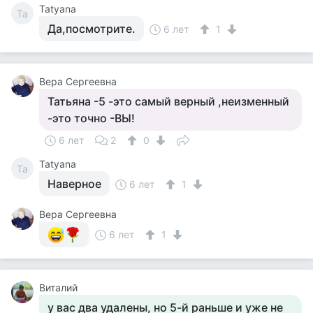
Tatyana
Ta
Да,посмотрите.
6 лет
1
Вера Сергеевна
Татьяна -5 -это самый верный ,неизменный
-это точно -ВЫ!
6 лет
2
0
Tatyana
Ta
Наверное
6 лет
1
Вера Сергеевна
6 лет
1
Виталий
у вас два удалены, но 5-й раньше и уже не