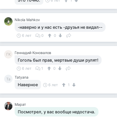
Это точно.
6 лет
1
Nikola Mahkov
-наверно и у нас есть -друзья не видал--
6 лет
0
0
Геннадий Коновалов
ГК
Гоголь был прав, мертвые души рулят!
6 лет
1
0
Tatyana
Ta
Наверное
6 лет
1
Марат
Посмотрел, у вас вообще недостача.