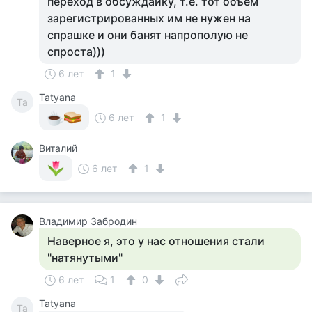
переход в обсуждайку, т.е. тот объем
зарегистрированных им не нужен на
спрашке и они банят напрополую не
спроста)))
6 лет
1
Tatyana
Ta
6 лет
1
Виталий
6 лет
1
Владимир Забродин
Наверное я, это у нас отношения стали
"натянутыми"
6 лет
1
0
Tatyana
Ta