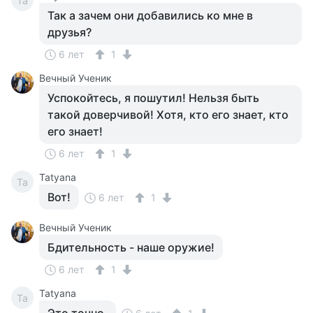
Ta
Так а зачем они добавились ко мне в
друзья?
6 лет
1
Вечный Ученик
Успокойтесь, я пошутил! Нельзя быть
такой доверчивой! Хотя, кто его знает, кто
его знает!
6 лет
1
Tatyana
Ta
Вот!
6 лет
1
Вечный Ученик
Бдительность - наше оружие!
6 лет
1
Tatyana
Ta