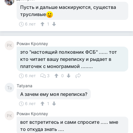
Пусть и дальше маскируются, существа
трусливые
6 лет
1
Роман Кроллау
РК
это "настоящий полковник ФСБ" ...... тот
кто читает вашу переписку и рыдает в
платочек с монограммой ........
6 лет
3
0
Tatyana
Ta
А зачем ему моя переписка?
6 лет
1
Роман Кроллау
РК
вот встретитесь и сами спросите ..... мне
то откуда знать ....