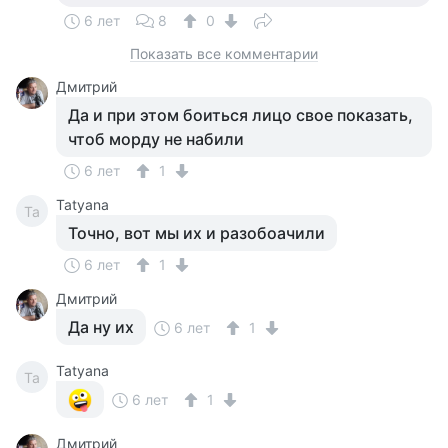
6 лет
8
0
Показать все комментарии
Дмитрий
Да и при этом боиться лицо свое показать,
чтоб морду не набили
6 лет
1
Tatyana
Ta
Точно, вот мы их и разобоачили
6 лет
1
Дмитрий
Да ну их
6 лет
1
Tatyana
Ta
6 лет
1
Дмитрий