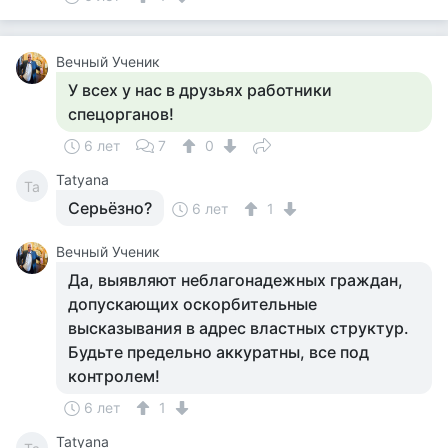
Вечный Ученик
У всех у нас в друзьях работники
спецорганов!
6 лет
7
0
Tatyana
Ta
Серьёзно?
6 лет
1
Вечный Ученик
Да, выявляют неблагонадежных граждан,
допускающих оскорбительные
высказывания в адрес властных структур.
Будьте предельно аккуратны, все под
контролем!
6 лет
1
Tatyana