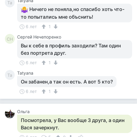
Tatyana
Ta
Ничего не поняла,но спасибо хоть что-
то попытались мне объснить!
6 лет
1
Сергей Нечепоренко
СН
Вы к себе в профиль заходили? Там один
без портрета друг.
6 лет
1
Tatyana
Ta
Он забанен,а так он есть. А вот 5 кто?
6 лет
1
Ольга
Посмотрела, у Вас вообще 3 друга, а один
Вася зачеркнут.