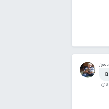
Дами
В
8