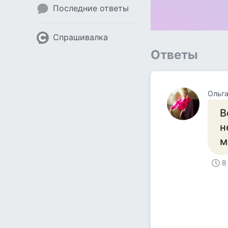
Последние ответы
Спрашивалка
Ответы
Ольга
В
н
м
8