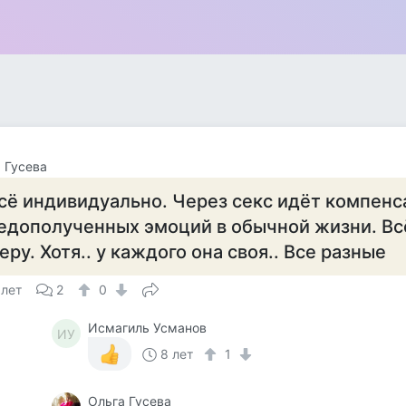
 Гусева
сё индивидуально. Через секс идёт компенс
едополученных эмоций в обычной жизни. Вс
еру. Хотя.. у каждого она своя.. Все разные
 лет
2
0
Исмагиль Усманов
ИУ
8 лет
1
Ольга Гусева