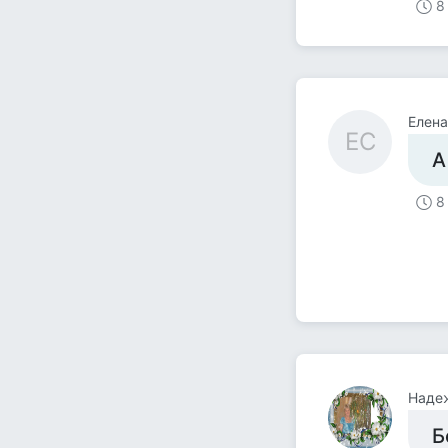
8
Елена
ЕС
А
8
Наде
Б