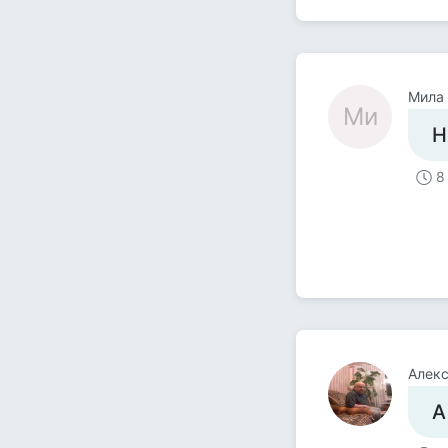
Мила
Ми
Н
8
Алекс
А