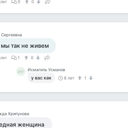
 лет
0
0
 Сергеевна
 мы так не живем
 лет
1
0
Исмагиль Усманов
ИУ
у вас как
8 лет
1
жда Хрипунова
едная женщина