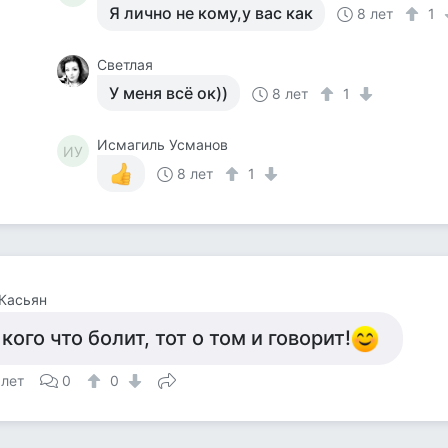
Я лично не кому,у вас как
8 лет
1
Светлая
У меня всё ок))
8 лет
1
Исмагиль Усманов
ИУ
8 лет
1
Касьян
 кого что болит, тот о том и говорит!
 лет
0
0