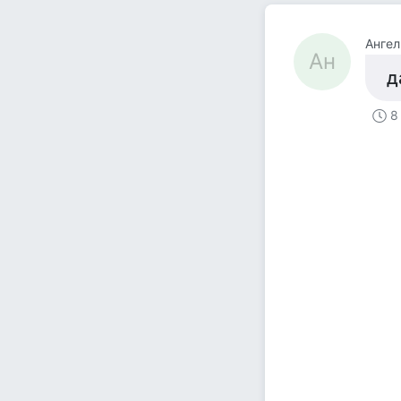
Ангел
Ан
д
8