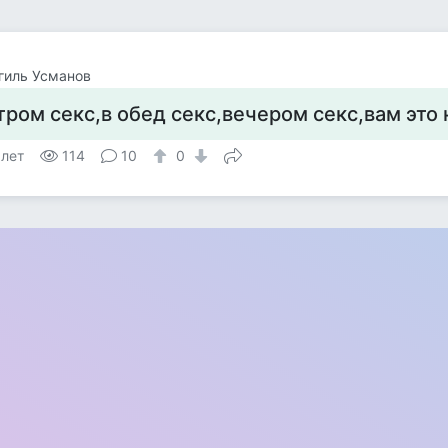
гиль Усманов
тром секс,в обед секс,вечером секс,вам это
 лет
114
10
0