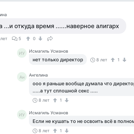
ина
а ...и откуда время ......наверное алигарх
 лет
5
0
Исмагиль Усманов
ИУ
нет только директор
8 лет
1
Ангелина
Ан
ооо я раньше вообще думала что директо
.....а тут сплошной секс .....
8 лет
1
Исмагиль Усманов
ИУ
Если не кушать то не освоить всё в полн
8 лет
1