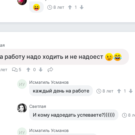
8 лет
1
ая
а работу надо ходить и не надоест
 лет
5
0
Исмагиль Усманов
ИУ
каждый день на работе
8 лет
1
Светлая
И кому надоедать успеваете?))))))
8 л
Исмагиль Усманов
ИУ