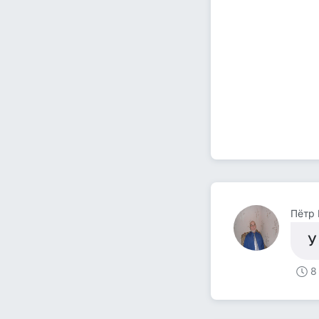
Пётр 
У
8