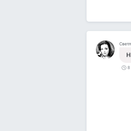
Светл
Н
8