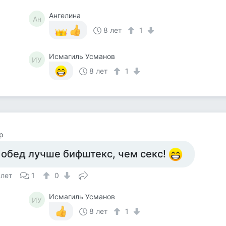
Ангелина
Ан
8 лет
1
Исмагиль Усманов
ИУ
8 лет
1
р
 обед лучше бифштекс, чем секс!
 лет
1
0
Исмагиль Усманов
ИУ
8 лет
1