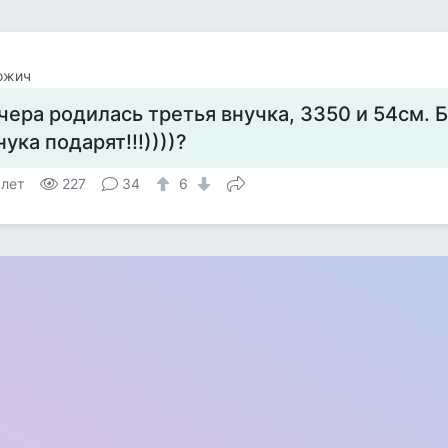
ожич
чера родилась третья внучка, 3350 и 54см. Б
нука подарят!!!))))?
 лет
227
34
6