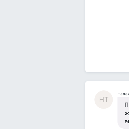
Наде
НТ
П
ж
е