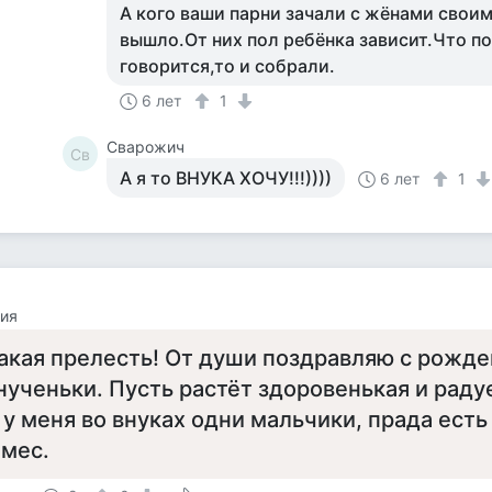
А кого ваши парни зачали с жёнами свои
вышло.От них пол ребёнка зависит.Что п
говорится,то и собрали.
6 лет
1
Сварожич
Св
А я то ВНУКА ХОЧУ!!!))))
6 лет
1
ия
акая прелесть! От души поздравляю с рожд
нученьки. Пусть растёт здоровенькая и радуе
 у меня во внуках одни мальчики, прада есть
 мес.