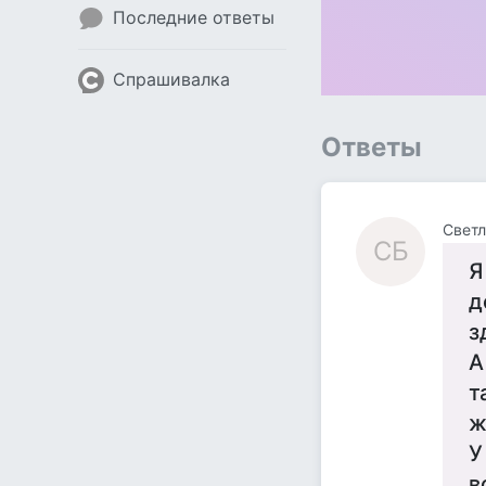
Последние ответы
Спрашивалка
Ответы
Светл
СБ
Я
д
з
А
т
ж
У
в