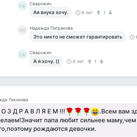
Сварожич
Св
Ая внука хочу.
6 лет
1
Надежда Патракова
НП
Это никто не сможет гарантировать
Сварожич
Св
А я хочу. ((
6 лет
1
жда Тихонова
 О З Д Р А В Л Я Е М !!!
.Всем вам з
елаем!Значит папа любит сильнее маму,чем
го,поэтому рождаются девочки.