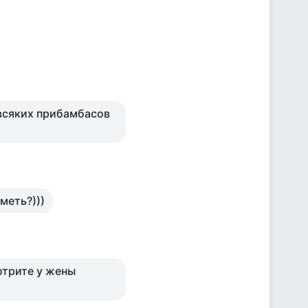
всяких прибамбасов
меть?)))
отрите у жены