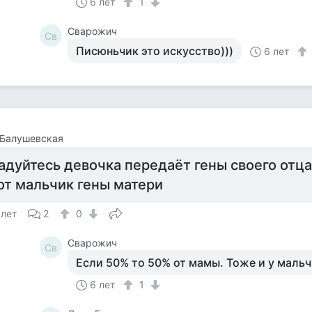
6 лет
1
Сварожич
Св
Писюньчик это искусство)))
6 лет
 Балушевская
адуйтесь девочка передаёт гены своего отца 
от мальчик гены матери
 лет
2
0
Сварожич
Св
Если 50% то 50% от мамы. Тоже и у мальч
6 лет
1