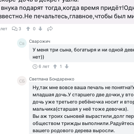
 внука подарят тогда,когда время придёт!Од
звестно.Не печальтесь,главное,чтобы был м
 лет
3
0
Сварожич
Св
У меня три сына, богатыря и ни одной дев
нет))
6 лет
1
Светлана Бондаренко
СБ
Ну,так мне вовсе ваша печаль не понятна!
младшая дочь.У старшего две дочки,у вто
дочь уже третьего ребёночка носит и вто
мальчика(старшая у неё тоже девочка).
Вы аж троих сыновей вырастили,долг пе
обществом трижды выполнили.Радуйтесь,
вашего родового дерева выросли.