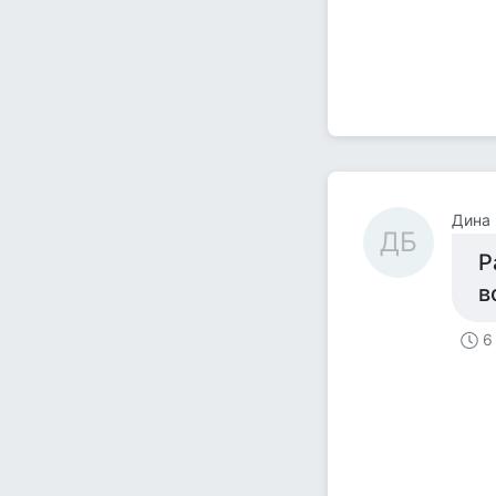
Дина
ДБ
Р
в
6