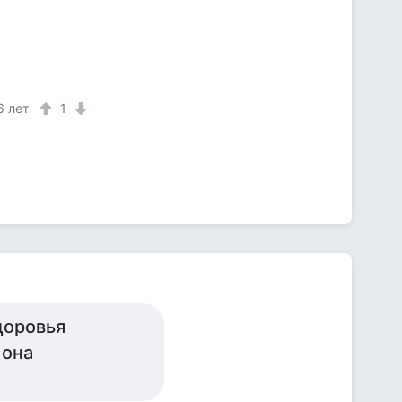
6 лет
1
доровья
 она