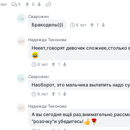
 лет
5
0
Сварожич
Св
Бракоделы)))
6 лет
1
Надежда Тихонова
НТ
Нееет,говорят девочек сложнее,столько 
6 лет
1
Сварожич
Св
Наоборот, это мальчика вылепить надо су
6 лет
1
Надежда Тихонова
НТ
А вы сегодня ещё раз,внимательно,рассм
"розочку"и убедитесь!