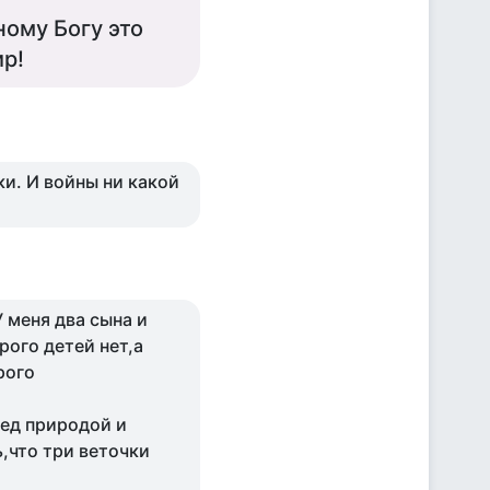
ному Богу это
ир!
ки. И войны ни какой
У меня два сына и
рого детей нет,а
рого
ред природой и
что три веточки