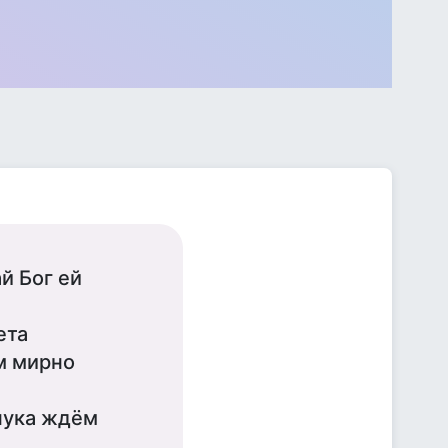
й Бог ей
ета
м мирно
внука ждём