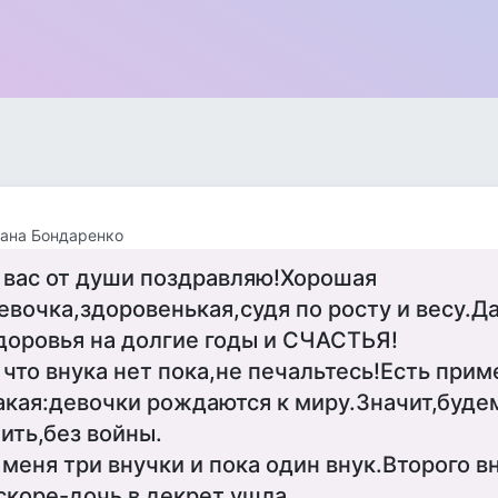
ана Бондаренко
 вас от души поздравляю!Хорошая
евочка,здоровенькая,судя по росту и весу.Да
доровья на долгие годы и СЧАСТЬЯ!
 что внука нет пока,не печальтесь!Есть прим
акая:девочки рождаются к миру.Значит,буде
ить,без войны.
 меня три внучки и пока один внук.Второго 
скоре-дочь в декрет ушла.