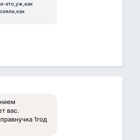
ми-это,уж,как
осеяли,как
ением
т вас.
 правнучка 1год