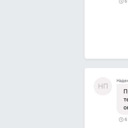
6
Наде
НП
П
т
о
6