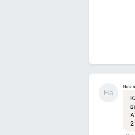
Натал
На
К
в
А
2