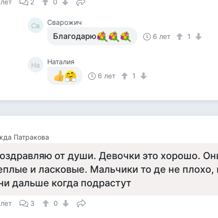
 лет
2
0
Сварожич
Св
Благодарю
6 лет
1
Наталия
На
6 лет
1
жда Патракова
оздравляю от души. Девочки это хорошо. Они
еплые и ласковые. Мальчики то де не плохо,
ни дальше когда подрастут
 лет
3
0