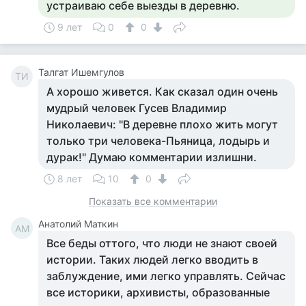
устраиваю себе выезды в деревню.
9 лет
0
0
Талгат Ишемгулов
ТИ
А хорошо живется. Как сказал один очень
мудрый человек Гусев Владимир
Николаевич: "В деревне плохо жить могут
только три человека-Пьяница, лодырь и
дурак!" Думаю комментарии излишни.
8 лет
10
0
Показать все комментарии
Анатолий Маткин
АМ
Все беды оттого, что люди не знают своей
истории. Таких людей легко вводить в
заблуждение, ими легко управлять. Сейчас
все историки, архивисты, образованные