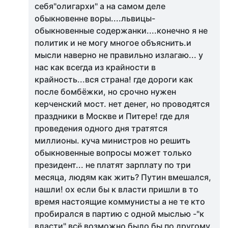
себя"олигархи" а на самом деле
обыкновенне воры....львицы-
обыкновенные содержанки....конечно я не
политик и не могу многое объяснить.и
мысли наверно не правильно излагаю... у
нас как всегда из крайности в
крайность...вся страна! где дороги как
после бомбёжки, но срочно нужен
керченский мост. нет денег, но проводятся
праздники в Москве и Питере! где для
проведения одного дня тратятся
миллионы. куча министров но решить
обыкновенные вопросы может только
президент... не платят зарплату по три
месяца, людям как жить? Путин вмешался,
нашли! ох если бы к власти пришли в то
время настоящие коммунисты а не те кто
пробирался в партию с одной мыслью -"к
власти" всё возможно было бы по другому.