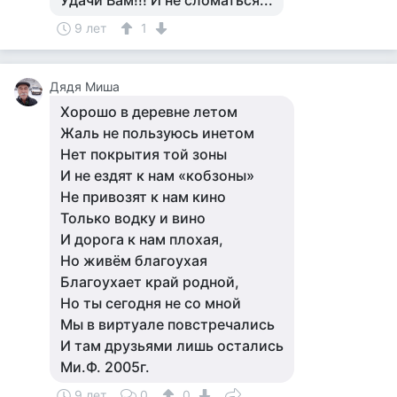
Удачи Вам!!! И не сломаться...
9 лет
1
Дядя Миша
Хорошо в деревне летом
Жаль не пользуюсь инетом
Нет покрытия той зоны
И не ездят к нам «кобзоны»
Не привозят к нам кино
Только водку и вино
И дорога к нам плохая,
Но живём благоухая
Благоухает край родной,
Но ты сегодня не со мной
Мы в виртуале повстречались
И там друзьями лишь остались
Ми.Ф. 2005г.
9 лет
0
0