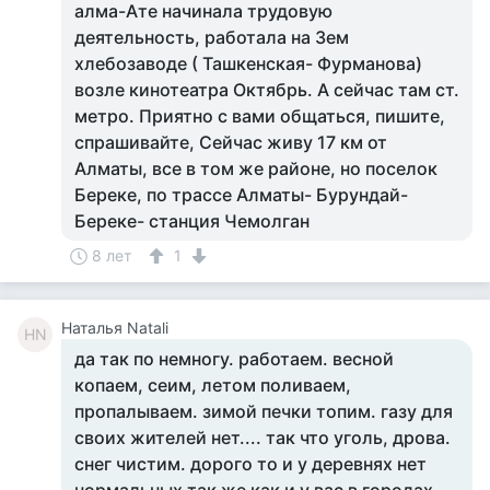
алма-Ате начинала трудовую
деятельность, работала на 3ем
хлебозаводе ( Ташкенская- Фурманова)
возле кинотеатра Октябрь. А сейчас там ст.
метро. Приятно с вами общаться, пишите,
спрашивайте, Сейчас живу 17 км от
Алматы, все в том же районе, но поселок
Береке, по трассе Алматы- Бурундай-
Береке- станция Чемолган
8 лет
1
Наталья Natali
НN
да так по немногу. работаем. весной
копаем, сеим, летом поливаем,
пропалываем. зимой печки топим. газу для
своих жителей нет.... так что уголь, дрова.
снег чистим. дорого то и у деревнях нет