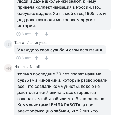
люди и даже школьники знают, к чему
привела коллективизация в России. Но...
бабушке виднее. Хотя, мой отец 1905 г.р. и
дед рассказывали мне совсем другие
истории.
8 лет
1
Талгат Ишемгулов
ТИ
У каждого своя судьба и свои испытания.
8 лет
1
Наталья Natali
НN
только последние 20 лет правят нашими
судьбами чиновники, которые разворовали
всё, что создали коммунисты. покою не
дают останки Ленина... всё стараются
закопать, чтобы забыли что было сделано
Коммунистами! БЫЛА РАБОТА !а про
электрофикацию забыли, что ? лить то