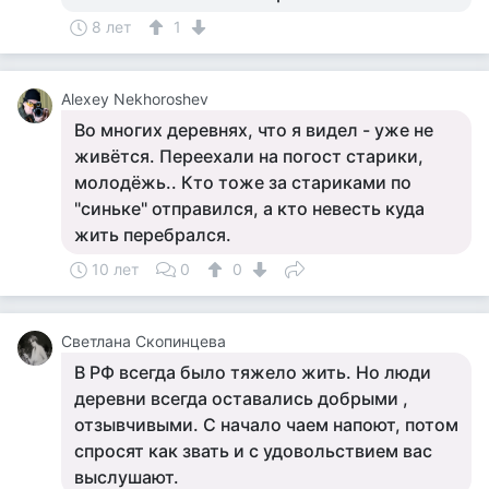
8 лет
1
Alexey Nekhoroshev
Во многих деревнях, что я видел - уже не
живётся. Переехали на погост старики,
молодёжь.. Кто тоже за стариками по
"синьке" отправился, а кто невесть куда
жить перебрался.
10 лет
0
0
Светлана Скопинцева
В РФ всегда было тяжело жить. Но люди
деревни всегда оставались добрыми ,
отзывчивыми. С начало чаем напоют, потом
спросят как звать и с удовольствием вас
выслушают.