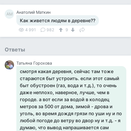
Анатолий Маткин
АМ
Как живется людям в деревне??
4 991
982
9
Ответы
Татьяна Горохова
смотря какая деревня, сейчас там тоже
стараются быт устроить. если этот самый
быт обустроен (газ, вода и т.д.), то очень
даже неплохо, наверное, лучше, чем в
городе. а вот если за водой в колодец
метров за 500 от дома, зимой - дрова и
уголь, во время дождя грязи по уши ну и по
любой погоде до ветру во двор ну и т.д. - я
думаю, что вывод напрашивается сам