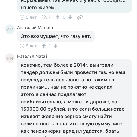
нормальных так же как и у вас в городах...
начего живём...
8 лет
7
0
Анатолий Маткин
АМ
Это возмущает, что газу нет.
8 лет
1
Наталья Natali
НN
конечно, тем более в 2014г. выиграли
тендер должны были провести газ. но наш
председатель сельсовета по каким то
причинам... нам не понятно не сделал
этого.а сейчас предлагают
приблизительно, а может и дороже, за
150000,00 рублей. и то если большенство
изъявят желание вернее смогу найти
возможность оплатить такую сумму. мне
как пенсионерки вряд ил удастся. брать