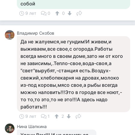
собой
9 лет
0
0
Владимир Скобов
Да не жалуемся,не гундим!И живем,и
выживаем,все свое,с огорода.Работы
всегда много в своем доме,зато ни от кого
не зависимы,.Тепло-свое,вода-своя,а
"свет"вырубят,-станция есть.Воздух-
свежий,хлебопекарня на дровах,молоко
из-под коровы,мясо свое,а рыбы всегда
можно наловить!!!Это в городе все ноют,-
то то,то это,то не это!!!А здесь надо
работать!!!
9 лет
1
2
Нина Шапкина