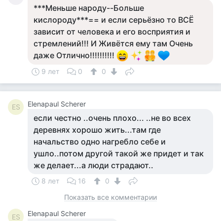
***Меньше народу--Больше
кислороду***== и если серьёзно то ВСЁ
зависит от человека и его восприятия и
стремлений!!! И Живётся ему там Очень
даже Отлично!!!!!!!!!!
9 лет
0
0
Elenapaul Scherer
ES
если честно ..очень плохо... ..не во всех
деревнях хорошо жить...там где
начальство одно нагребло себе и
ушло..потом другой такой же придет и так
же делает...а люди страдают..
8 лет
16
0
Показать все комментарии
Elenapaul Scherer
ES