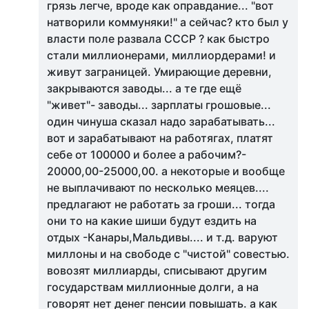
грязь легче, вроде как оправдание... "вот
натворили коммуняки!" а сейчас? кто был у
власти поле развала СССР ? как быстро
стали миллионерами, миллиордерами! и
живут заграницей. Умирающие деревни,
закрываются заводы... а те где ещё
"живет"- заводы... зарплаты грошовые...
один чинуша сказал надо зарабатывать...
вот и зарабатывают на работягах, платят
себе от 100000 и более а рабочим?-
20000,00-25000,00. а некоторые и вообще
не выплачивают по несколько меяцев....
предлагают не работать за гроши... тогда
они то на какие шиши будут ездить на
отдых -Канары,Мальдивы.... и т.д. варуют
миллоны и на свободе с "чистой" совестью.
вовозят миллиарды, списывают другим
государствам миллионные долги, а на
говорят нет денег пенсии повышать. а как