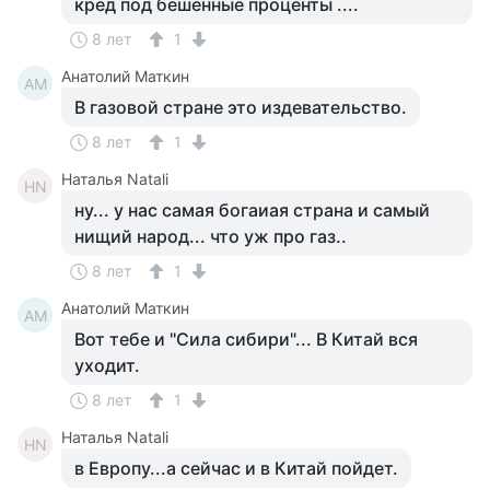
кред под бешенные проценты ....
8 лет
1
Анатолий Маткин
АМ
В газовой стране это издевательство.
8 лет
1
Наталья Natali
НN
ну... у нас самая богаиая страна и самый
нищий народ... что уж про газ..
8 лет
1
Анатолий Маткин
АМ
Вот тебе и "Сила сибири"... В Китай вся
уходит.
8 лет
1
Наталья Natali
НN
в Европу...а сейчас и в Китай пойдет.