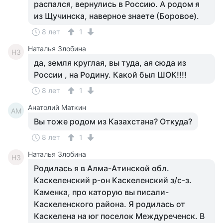
распался, вернулись в Россию. А родом я
из Щучинска, наверное знаете (Боровое).
8 лет
1
Наталья Злобина
НЗ
да, земля круглая, вы туда, ая сюда из
России , на Родину. Какой был ШОК!!!!
8 лет
1
Анатолий Маткин
АМ
Вы тоже родом из Казахстана? Откуда?
8 лет
1
Наталья Злобина
НЗ
Родилась я в Алма-Атинской обл.
Каскеленский р-он Каскеленский з/с-з.
Каменка, про каторую вы писали-
Каскеленского района. Я родилась от
Каскелена на юг поселок Междуреченск. В