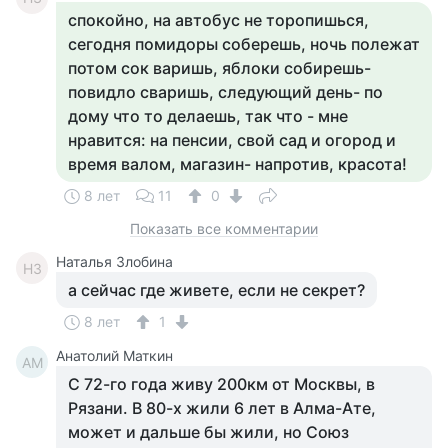
спокойно, на автобус не торопишься,
сегодня помидоры соберешь, ночь полежат
потом сок варишь, яблоки собирешь-
повидло сваришь, следующий день- по
дому что то делаешь, так что - мне
нравится: на пенсии, свой сад и огород и
время валом, магазин- напротив, красота!
8 лет
11
0
Показать все комментарии
Наталья Злобина
НЗ
а сейчас где живете, если не секрет?
8 лет
1
Анатолий Маткин
АМ
С 72-го года живу 200км от Москвы, в
Рязани. В 80-х жили 6 лет в Алма-Ате,
может и дальше бы жили, но Союз