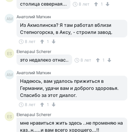
столица северная...
8 лет
1
Анатолий Маткин
АМ
Из Акмолинска? Я там работал вблизи
Степногорска, в Аксу, - строили завод.
8 лет
1
Elenapaul Scherer
ES
это недалеко отнас..
8 лет
1
Анатолий Маткин
АМ
Надеюсь, вам удалось прижиться в
Германии, удачи вам и доброго здоровья.
Спасибо за этот диалог.
8 лет
1
Elenapaul Scherer
ES
мне нравиться жить здесь ..не променяю на
каз..н.....и вам всего хорошего...!!