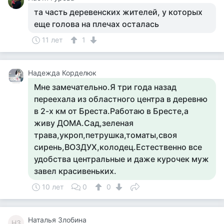
та часть деревенских жителей, у которых
еще голова на плечах осталась
11 лет
1
Надежда Корделюк
Мне замечательно.Я три года назад
переехала из областного центра в деревню
в 2-х км от Бреста.Работаю в Бресте,а
живу ДОМА.Сад,зеленая
трава,укроп,петрушка,томаты,своя
сирень,ВОЗДУХ,колодец.Естественно все
удобства центральные и даже курочек муж
завел красивеньких.
10 лет
0
0
Наталья Злобина
НЗ