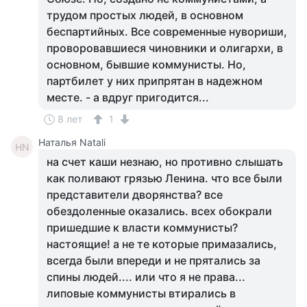
трудом простых людей, в основном
беспартийных. Все современные нувориши,
проворовавшиеся чиновники и олигархи, в
основном, бывшие коммунисты. Но,
партбилет у них припрятан в надежном
месте. - а вдруг пригодится...
8 лет
1
Наталья Natali
НN
на счет каши незнаю, но противно слышать
как поливают грязью Ленина. что все были
представители дворянства? все
обездоленные оказались. всех обокрали
пришедшие к власти коммунисты?
настоящие! а не те которые примазались,
всегда были впереди и не прятались за
спины людей.... или что я не права...
липовые коммунисты втирались в