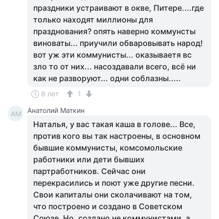
праздники устраивают в окве, Питере....где
только находят миллионы для
празднования? опять наверно коммунсты
виноваты... приучили обваровывать народ!
вот уж эти коммунисты... оказываетя вс
зло то от них... насоздавали всего, всё ни
как не разворуют... одни соблазны.....
8 лет
1
Анатолий Маткин
АМ
Наталья, у вас такая каша в голове... Все,
против кого вы так настроены, в основном
бывшие коммунисты, комсомольские
работники или дети бывших
партработников. Сейчас они
перекрасились и поют уже другие песни.
Свои капиталы они сколачивают на том,
что построено и создано в Советском
Союзе. Но, создано не коммунистами, а