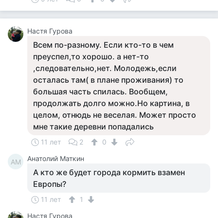
Настя Гурова
Всем по-разному. Если кто-то в чем
преуспел,то хорошо. а нет-то
,следовательно,нет. Молодежь,если
осталась там( в плане проживания) то
большая часть спилась. Вообщем,
продолжать долго можно.Но картина, в
целом, отнюдь не веселая. Может просто
мне такие деревни попадались
11 лет
2
0
Анатолий Маткин
АМ
А кто же будет города кормить взамен
Европы?
11 лет
1
Настя Гурова