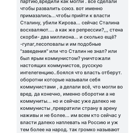
партию,вредили как могли . всё сделали
чтобы развалить союз. вот именно
примазались...чтобы прийти к власти
Сталину, убили Кирова... сейчас Сталина
восхваляют.... а как же репрессии?,,, стена
скорби- два миллиона... и сколько ещё?
-гулаг,лесоповалы и им подобные
"заведения" или что Сталин не знал? или
был ярым коммунистом? уничтожали
настоящих коммунистов, русскую
интелегенцию..боялся что власть отберут.
оборотни которые называли себя
коммунистами , а делали всё, что могли во
вред. да конечно, именно оборотни а не
коммуниты... но и сейчас уже далеко не
коммунисты ,превратили страну в арену
наживы и не более... им всем кто сейчас у
власти далеко наплевать на Россию и уж
тем более на народ. так громко называют