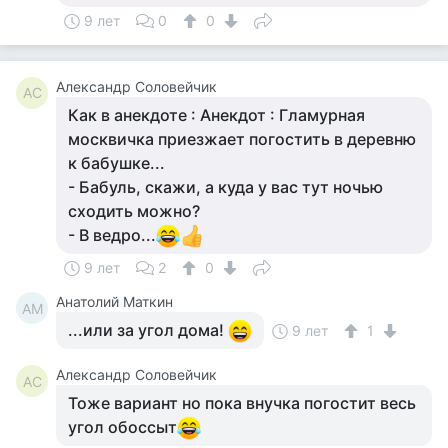
9 лет
0
0
Александр Соловейчик
АС
Как в анекдоте : Анекдот : Гламурная
москвичка приезжает погостить в деревню
к бабушке...
- Бабуль, скажи, а куда у вас тут ночью
сходить можно?
- В ведро...
9 лет
2
0
Анатолий Маткин
АМ
...или за угол дома!
9 лет
1
Александр Соловейчик
АС
Тоже вариант но пока внучка погостит весь
угол обоссыт