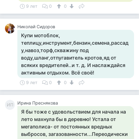
9 лет
0
0
Николай Сидоров
Купи мотоблок,
теплицу,инструмент,бензин,семена,рассад
у,навоз,торф,скважину под
воду,шланг,отпугавитель кротов,яд от
всяких вредителей..и т. д. И наслаждайся
активным отдыхом. Всё своё!
9 лет
0
0
Ирина Преснякова
ИП
Я бы тоже с удовольствием для начала на
лето махнула бы в деревню! Устала от
мегаполиса- от постоянных вредных
выбросов, загазованности...Переодически