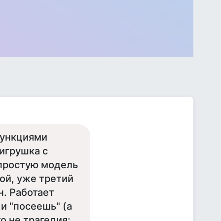
функциями
 игрушка с
 простую модель
кой, уже третий
н. Работает
 и "посеешь" (а
о не трагедия: