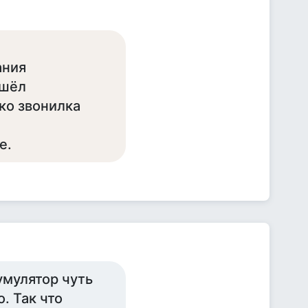
ания
ошёл
ко звонилка
е.
умулятор чуть
. Так что