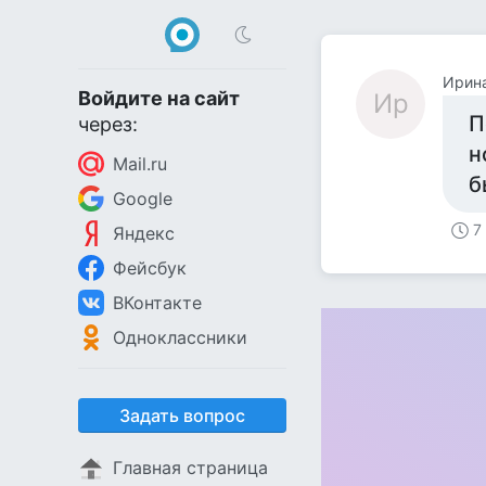
Ирин
Войдите на сайт
Ир
П
через:
н
Mail.ru
б
Google
7
Яндекс
Фейсбук
ВКонтакте
Одноклассники
Задать вопрос
Главная страница