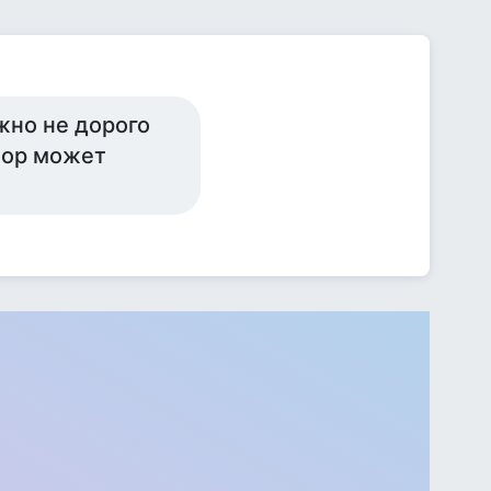
жно не дорого
нор может