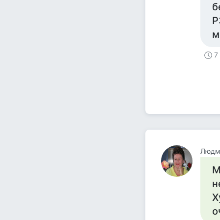
б
P
м
7
Людм
М
н
Х
о