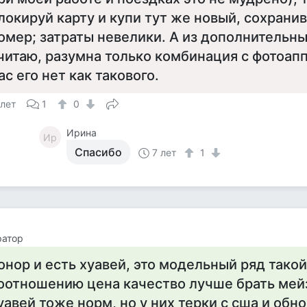
локируй карту и купи тут же новый, сохрани
омер; затраты невелики. А из дополнительн
читаю, разумна только комбинация с фотоапп
ас его нет как такового.
 лет
1
0
Ирина
Ир
Спасибо
7 лет
1
ратор
онор и есть хуавей, это модельный ряд такой
оотношению цена качество лучше брать мейз
уавей тоже норм, но у них терки с сша и обн