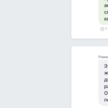
а
с
е
7
Рома
Э
ж
д
р
О
п