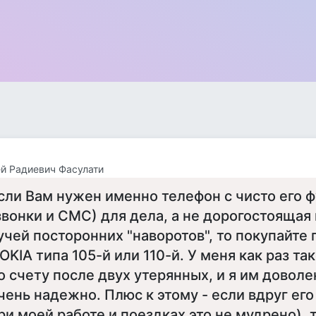
й Радиевич Фасулати
сли Вам нужен именно телефон с чисто его 
звонки и СМС) для дела, а не дорогостоящая
учей посторонних "наворотов", то покупайте
OKIA типа 105-й или 110-й. У меня как раз та
о счету после двух утерянных, и я им доволе
чень надежно. Плюс к этому - если вдруг его
ри моей работе и поездках это не мудрено), т