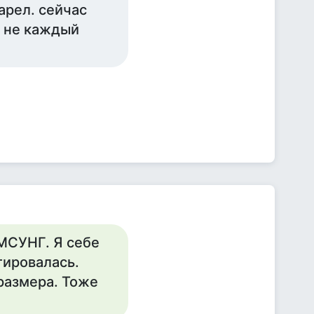
арел. сейчас
и не каждый
МСУНГ. Я себе
тировалась.
размера. Тоже