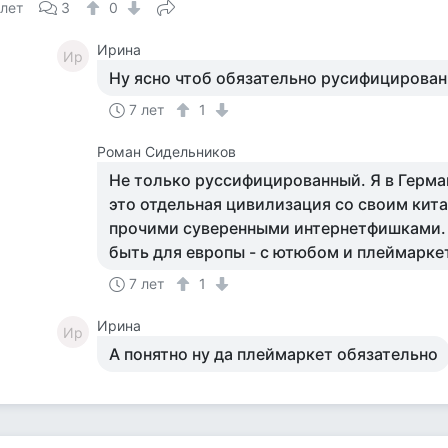
 лет
3
0
Ирина
Ир
Ну ясно чтоб обязательно русифицирова
7 лет
1
Роман Сидельников
Не только руссифицированный. Я в Герма
это отдельная цивилизация со своим кит
прочими суверенными интернетфишками.
быть для европы - с ютюбом и плеймарке
7 лет
1
Ирина
Ир
А понятно ну да плеймаркет обязательно