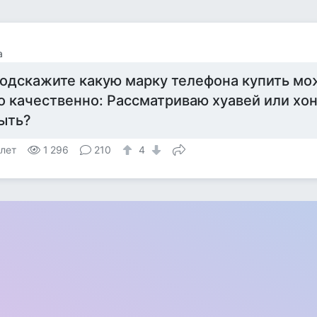
а
одскажите какую марку телефона купить мо
о качественно: Рассматриваю хуавей или хо
ыть?
 лет
1 296
210
4