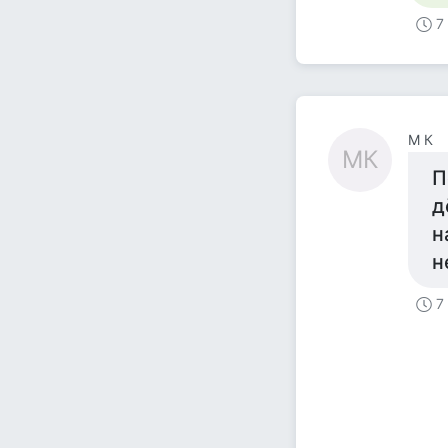
7
M К
MК
П
д
н
н
7