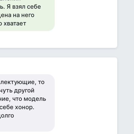
. Я взял себе
цена на него
о хватает
мплектующие, то
чуть другой
ние, что модель
себе хонор.
долго