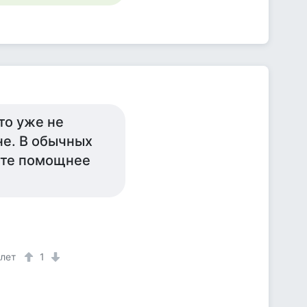
то уже не
ине. В обычных
ите помощнее
 лет
1