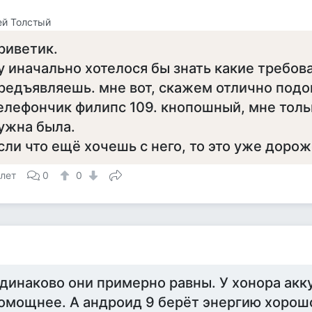
ей Толстый
риветик.
у иначально хотелося бы знать какие требов
редъявляешь. мне вот, скажем отлично под
елефончик филипс 109. кнопошный, мне толь
ужна была.
сли что ещё хочешь с него, то это уже дорож
 лет
0
0
динаково они примерно равны. У хонора акк
омощнее. А андроид 9 берёт энергию хорошо