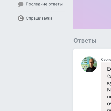
Последние ответы
Спрашивалка
Ответы
Серге
Е
(
к
N
п
о
п