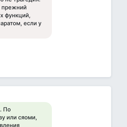
в прежний
ых функций,
аратом, если у
. По
у или сяоми,
овления