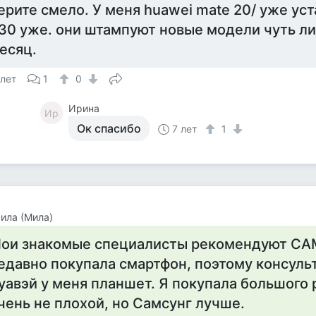
ерите смело. У меня huawei mate 20/ уже уст
30 уже. они штампуют новые модели чуть л
есяц.
 лет
1
0
Ирина
Ир
Ок спасибо
7 лет
1
ила (Мила)
ои знакомые специалисты рекомендуют СА
едавно покупала смартфон, поэтому консуль
уавэй у меня планшет. Я покупала большого 
чень не плохой, но Самсунг лучше.