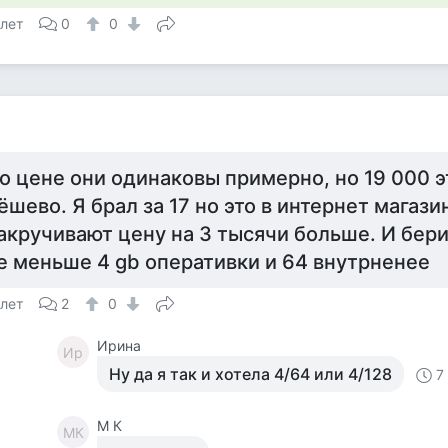
 лет
0
0
о цене они одинаковы примерно, но 19 000 э
ёшево. Я брал за 17 но это в интернет магаз
акручивают цену на 3 тысячи больше. И бер
е меньше 4 gb оперативки и 64 внутрненее
 лет
2
0
Ирина
Ир
Ну да я так и хотела 4/64 или 4/128
7
M К
MК