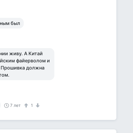
нным был
нии живу. А Китай
айским файерволом и
 Прошивка должна
том.
7 лет
1