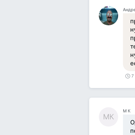
Андр
п
н
п
т
н
е
7
M К
MК
О
п