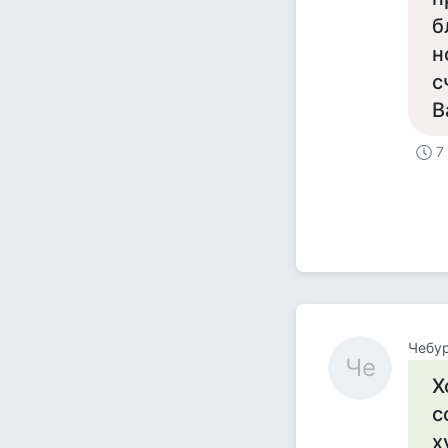
б
н
с
В
7
Чебу
Че
Х
с
х