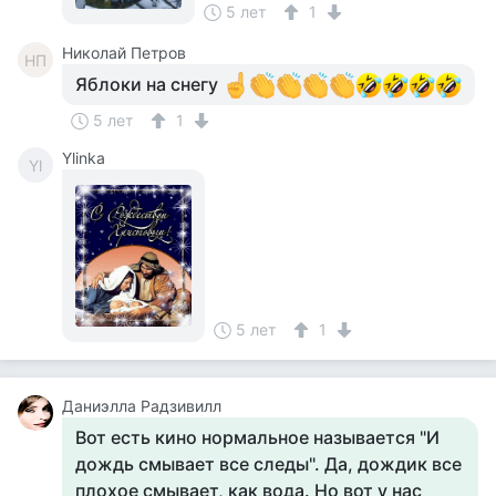
5 лет
1
Николай Петров
НП
Яблоки на снегу
5 лет
1
Ylinka
Yl
5 лет
1
Даниэлла Радзивилл
Вот есть кино нормальное называется "И
дождь смывает все следы". Да, дождик все
плохое смывает, как вода. Но вот у нас