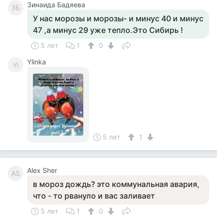
Зинаида Бадяева
ЗБ
У нас морозы и морозы- и минус 40 и минус
47 ,а минус 29 уже тепло.Это Сибирь !
5 лет
1
0
Ylinka
Yl
5 лет
1
Alex Sher
AS
в мороз дождь? это коммунальная авария,
что - то рвануло и вас заливает
5 лет
1
0