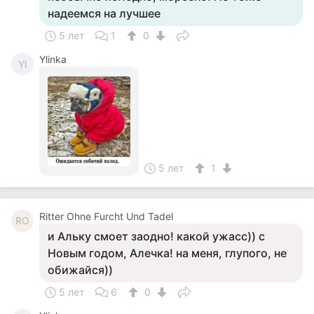
надеемся на лучшее
5 лет
1
0
Ylinka
Yl
5 лет
1
Ritter Ohne Furcht Und Tadel
RO
и Альку смоет заодно! какой ужасс)) с
Новым годом, Алечка! на меня, глупого, не
обижайся))
5 лет
6
0