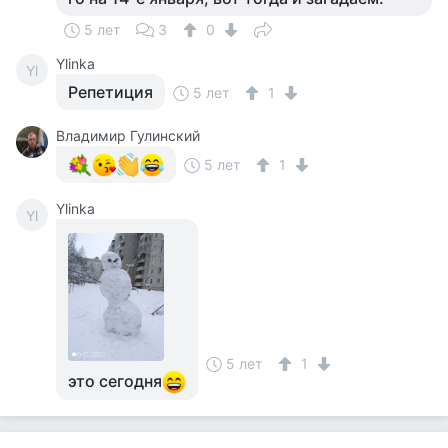
5 лет
3
0
Ylinka
Yl
Репетиция
5 лет
1
Владимир Гулинский
5 лет
1
Ylinka
Yl
5 лет
1
это сегодня