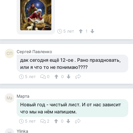
5 лет
1
Сергей Павленко
СП
дак сегодня ещё 12-ое . Рано праздновать,
или я что то не понимаю????
5 лет
0
0
Марта
Ма
Новый год - чистый лист. И от нас зависит
что мы на нём напишем.
5 лет
2
0
Ylinka