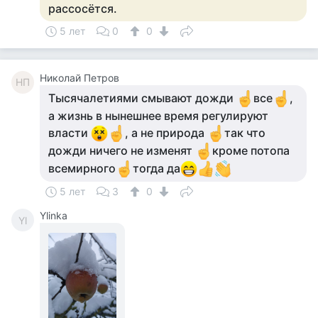
рассосётся.
5 лет
0
0
Николай Петров
НП
Тысячалетиями смывают дожди
все
,
а жизнь в нынешнее время регулируют
власти
, а не природа
так что
дожди ничего не изменят
кроме потопа
всемирного
тогда да
5 лет
3
0
Ylinka
Yl