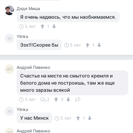
Дядя Миша
Я очень надеюсь, что мы наобнимаемся.
5 лет
1
Ylinka
Yl
Эзх!!!Скорее бы
5 лет
1
Андрей Пивенко
АП
Счастье на месте не смытого кремля и
белого дома не построишь, там же еще
много заразы всякой
5 лет
2
0
Ylinka
Yl
У нас Минск
5 лет
1
Андрей Пивенко
АП