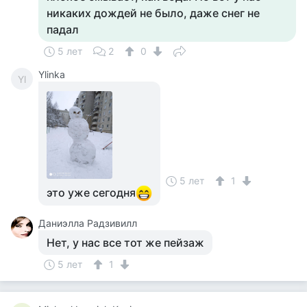
никаких дождей не было, даже снег не
падал
5 лет
2
0
Ylinka
Yl
5 лет
1
это уже сегодня
Даниэлла Радзивилл
Нет, у нас все тот же пейзаж
5 лет
1