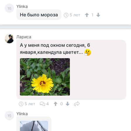
Ylinka
Yl
Не было мороза
5 лет
1
Лариса
А у меня под окном сегодня, 6
января,календула цветет...
5 лет
4
0
Ylinka
Yl