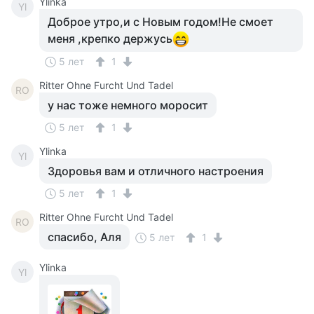
Ylinka
Yl
Доброе утро,и с Новым годом!Не смоет
меня ,крепко держусь
5 лет
1
Ritter Ohne Furcht Und Tadel
RO
у нас тоже немного моросит
5 лет
1
Ylinka
Yl
Здоровья вам и отличного настроения
5 лет
1
Ritter Ohne Furcht Und Tadel
RO
спасибо, Аля
5 лет
1
Ylinka
Yl