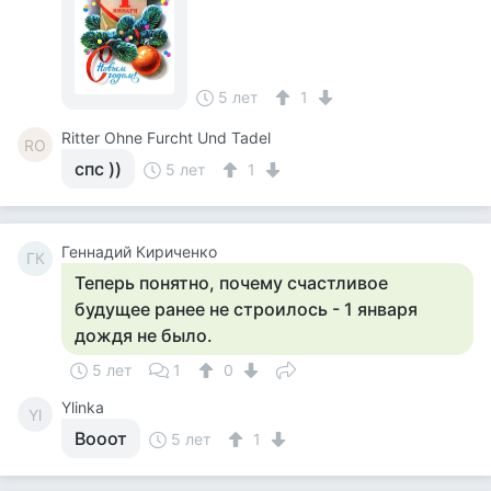
5 лет
1
Ritter Ohne Furcht Und Tadel
RO
спс ))
5 лет
1
Геннадий Кириченко
ГК
Теперь понятно, почему счастливое
будущее ранее не строилось - 1 января
дождя не было.
5 лет
1
0
Ylinka
Yl
Вооот
5 лет
1