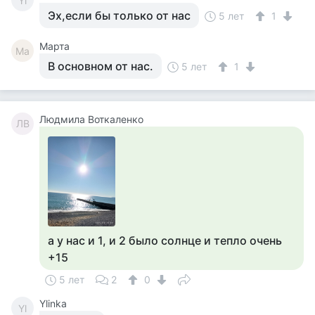
Yl
Эх,если бы только от нас
5 лет
1
Марта
Ма
В основном от нас.
5 лет
1
Людмила Воткаленко
ЛВ
а у нас и 1, и 2 было солнце и тепло очень
+15
5 лет
2
0
Ylinka
Yl