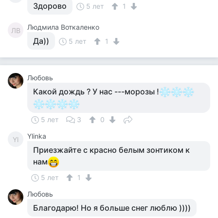
Здорово
5 лет
1
Людмила Воткаленко
ЛВ
Да))
5 лет
1
Любовь
Какой дождь ? У нас ---морозы !
5 лет
3
0
Ylinka
Yl
Приезжайте с красно белым зонтиком к
нам
5 лет
1
Любовь
Благодарю! Но я больше снег люблю ))))