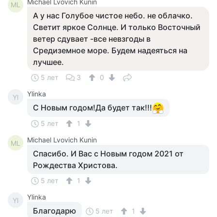
Michael Lvovich Kunin
ML
А у нас Голубое чистое небо. не облачко.
Светит яркое Солнце. И только Восточный
ветер сдувает -все невзгоды в
Средиземное море. Будем надеяться на
лучшее.
5 лет
3
0
Ylinka
Yl
С Новым годом!Да будет так!!!
5 лет
1
Michael Lvovich Kunin
ML
Спасибо. И Вас с Новым годом 2021 от
Рождества Христова.
5 лет
1
Ylinka
Yl
Благодарю
5 лет
1