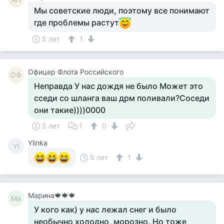
Мы советские люди, поэтому все понимают
где проблемы растут
5 лет
1
Офицер Флота Российского
ОФ
Неправда У нас дождя не было Может это
сседи со шланга ваш дрм поливали?Соседи
они такие))))0000
5 лет
1
0
Ylinka
Yl
5 лет
1
Марина🍁🍁🍁
Ма
У кого как) у нас лежал снег и было
необычно холодно, морозно. Но тоже