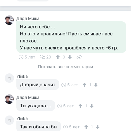
Дядя Миша
Ни чего себе ...
Но это и правильно! Пусть смывает всё
плохое.
У нас чуть снежок прошёлся и всего -6 гр.
5 лет
20
0
Показать все комментарии
Ylinka
Yl
Добрый,значит
5 лет
1
Дядя Миша
Ты угадала ...
5 лет
1
Ylinka
Yl
Так и обняла бы
5 лет
1