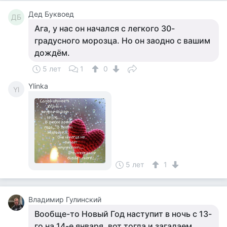
Дед Буквоед
ДБ
Ага, у нас он начался с легкого 30-
градусного морозца. Но он заодно с вашим
дождём.
5 лет
1
0
Ylinka
Yl
5 лет
1
Владимир Гулинский
Вообще-то Новый Год наступит в ночь с 13-
го на 14-е января, вот тогда и загадаем.