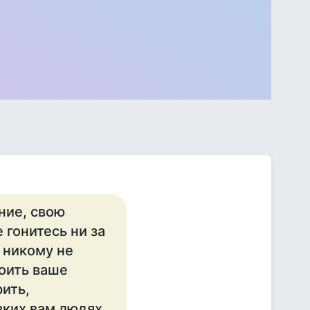
ние, свою
 гонитесь ни за
ы никому не
роить ваше
ить,
зких вам людях,