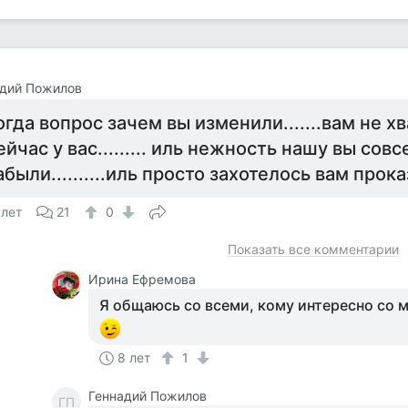
адий Пожилов
огда вопрос зачем вы изменили.......вам не хв
ейчас у вас......... иль нежность нашу вы сов
абыли..........иль просто захотелось вам прока
 лет
21
0
Показать все комментарии
Ирина Ефремова
Я общаюсь со всеми, кому интересно со м
8 лет
1
Геннадий Пожилов
ГП