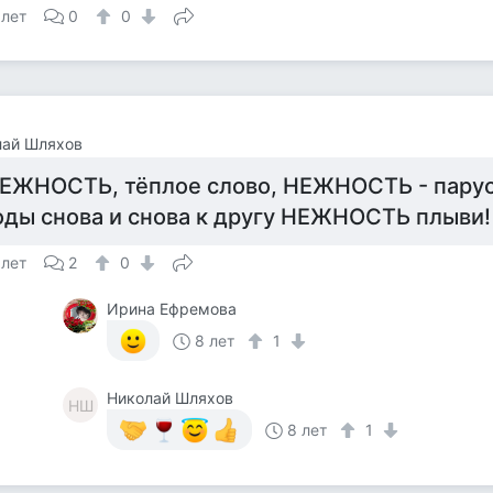
 лет
0
0
лай Шляхов
ЕЖНОСТЬ, тёплое слово, НЕЖНОСТЬ - парус
оды снова и снова к другу НЕЖНОСТЬ плыви!
 лет
2
0
Ирина Ефремова
8 лет
1
Николай Шляхов
НШ
8 лет
1