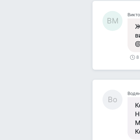
Викт
ВМ
Ж
в
@
8
Водя
Во
К
Н
М
К