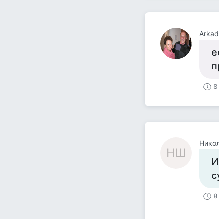
Arkad
е
п
8
Нико
НШ
И
с
8