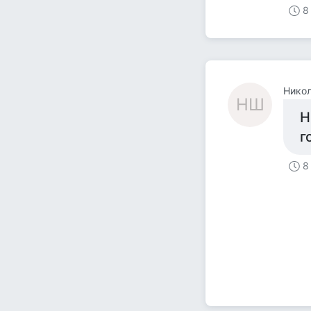
8
Нико
НШ
Н
г
8