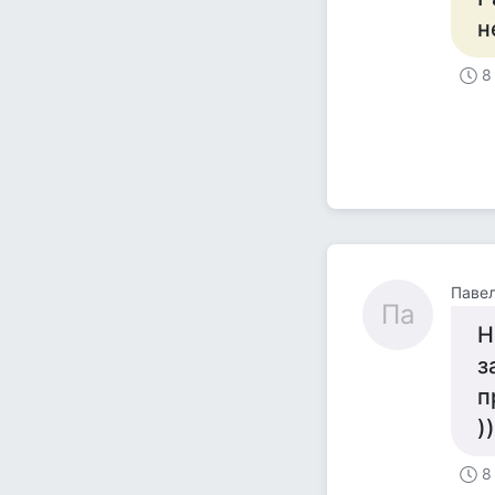
н
8
Паве
Па
Н
з
п
))
8