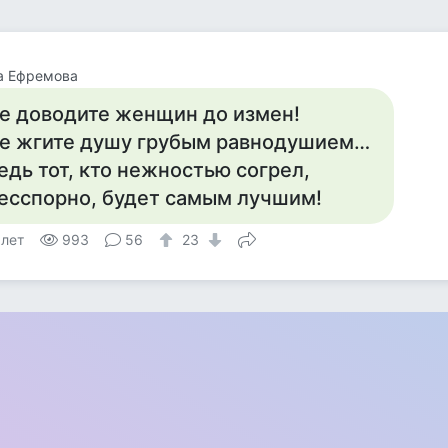
а Ефремова
е доводите женщин до измен!
е жгите душу грубым равнодушием…
едь тот, кто нежностью согрел,
есспорно, будет самым лучшим!
 лет
993
56
23