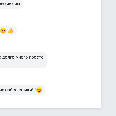
авязчивым
.
а долго много просто
ные собеседники!!!