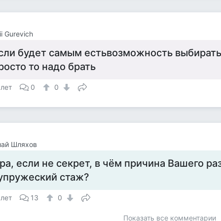
ii Gurevich
сли будет самым естьвозможность выбирать 
росто то надо брать
 лет
0
0
лай Шляхов
ра, если не секрет, в чём причина Вашего ра
упружеский стаж?
 лет
13
0
Показать все комментарии