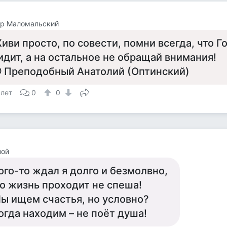
ор Маломальский
иви просто, по совести, помни всегда, что Г
идит, а на остальное не обращай внимания!
 Преподобный Анатолий (Оптинский)
 лет
0
0
ной
ого-то ждал я долго и безмолвно,
о жизнь проходит не спеша!
ы ищем счастья, но условно?
огда находим – не поёт душа!