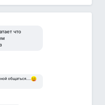
атает что
сем
з
ной общаться....