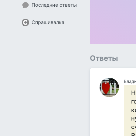
Последние ответы
Спрашивалка
Ответы
Влад
Н
г
к
н
с
Р