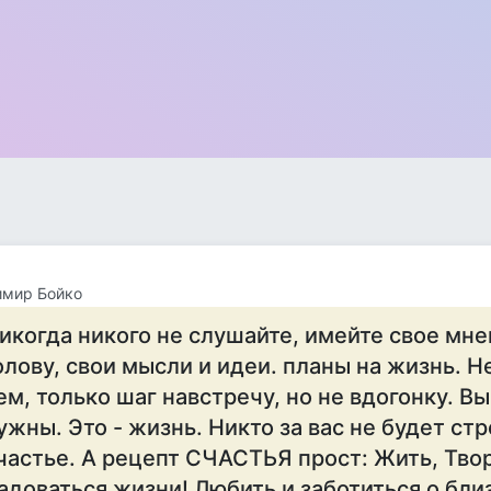
имир Бойко
икогда никого не слушайте, имейте свое мне
олову, свои мысли и идеи. планы на жизнь. Не
ем, только шаг навстречу, но не вдогонку. В
ужны. Это - жизнь. Никто за вас не будет ст
частье. А рецепт СЧАСТЬЯ прост: Жить, Твор
адоваться жизни! Любить и заботиться о бли