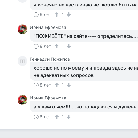
я конечно не настаиваю не люблю быть н
8 лет
1
Ирина Ефремова
"ПОЖИВЁТЕ" на сайте---- определитесь...
8 лет
1
Геннадий Пожилов
ГП
хорошо но по моему я и правда здесь не н
не адекватных вопросов
8 лет
1
Ирина Ефремова
а я вам о чём!!!....но попадаются и душев
8 лет
1