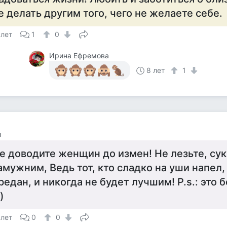
е делать другим того, чего не желаете себе.
 лет
1
0
Ирина Ефремова
8 лет
1
л
е доводите женщин до измен! Не лезьте, су
амужним, Ведь тот, кто сладко на уши напел,
редан, и никогда не будет лучшим! P.s.: это
)
 лет
0
0