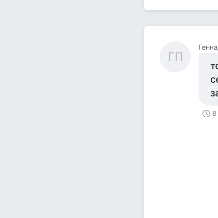
Генн
ГП
т
с
з
8