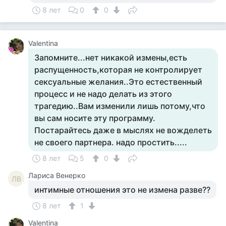
8 лет
0
0
Valentina
Запомните...нет никакой измены,есть
распущенность,которая не контролирует
сексуальные желания..Это естественный
процесс и не надо делать из этого
трагедию..Вам изменили лишь потому,что
вы сам носите эту программу.
Постарайтесь даже в мыслях не вожделеть
не своего партнера. надо простить.....
8 лет
5
0
Лариса Венерко
ЛВ
интимные отношения это не измена разве??
8 лет
1
Valentina