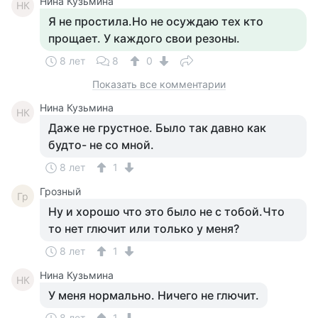
Нина Кузьмина
НК
Я не простила.Но не осуждаю тех кто
прощает. У каждого свои резоны.
8 лет
8
0
Показать все комментарии
Нина Кузьмина
НК
Даже не грустное. Было так давно как
будто- не со мной.
8 лет
1
Грозный
Гр
Ну и хорошо что это было не с тобой.Что
то нет глючит или только у меня?
8 лет
1
Нина Кузьмина
НК
У меня нормально. Ничего не глючит.
8 лет
1