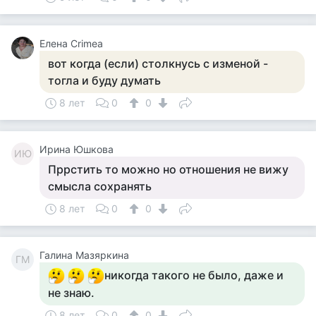
Елена Crimea
вот когда (если) столкнусь с изменой -
тогла и буду думать
8 лет
0
0
Ирина Юшкова
ИЮ
Пррстить то можно но отношения не вижу
смысла сохранять
8 лет
0
0
Галина Мазяркина
ГМ
никогда такого не было, даже и
не знаю.
8 лет
0
0