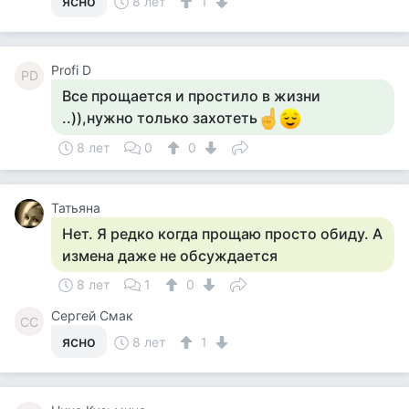
ясно
8 лет
1
Profi D
PD
Все прощается и простило в жизни
..)),нужно только захотеть
8 лет
0
0
Татьяна
Нет. Я редко когда прощаю просто обиду. А
измена даже не обсуждается
8 лет
1
0
Сергей Смак
СС
ясно
8 лет
1