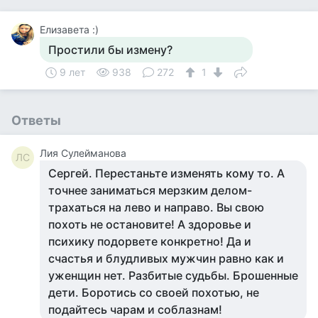
Елизавета :)
Простили бы измену?
9 лет
938
272
1
Ответы
Лия Сулейманова
ЛС
Сергей. Перестаньте изменять кому то. А
точнее заниматься мерзким делом-
трахаться на лево и направо. Вы свою
похоть не остановите! А здоровье и
психику подорвете конкретно! Да и
счастья и блудливых мужчин равно как и
уженщин нет. Разбитые судьбы. Брошенные
дети. Боротись со своей похотью, не
подайтесь чарам и соблазнам!