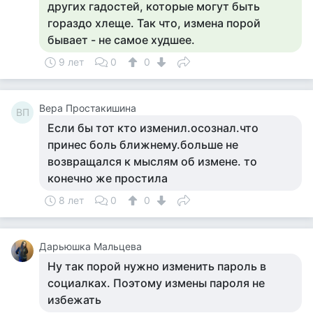
других гадостей, которые могут быть
гораздо хлеще. Так что, измена порой
бывает - не самое худшее.
9 лет
0
0
Вера Простакишина
ВП
Если бы тот кто изменил.осознал.что
принес боль ближнему.больше не
возвращался к мыслям об измене. то
конечно же простила
8 лет
0
0
Дарьюшка Мальцева
Ну так порой нужно изменить пароль в
социалках. Поэтому измены пароля не
избежать