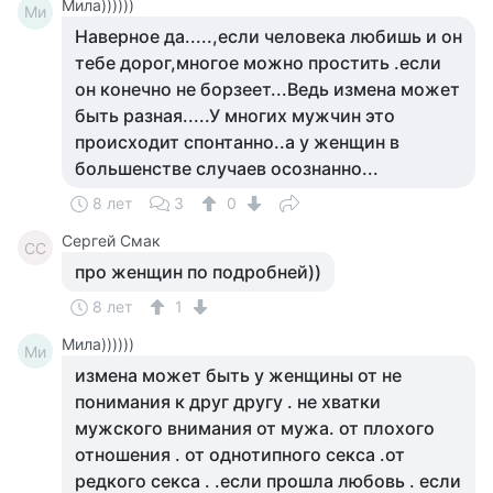
Мила))))))
Ми
Наверное да.....,если человека любишь и он
тебе дорог,многое можно простить .если
он конечно не борзеет...Ведь измена может
быть разная.....У многих мужчин это
происходит спонтанно..а у женщин в
большенстве случаев осознанно...
8 лет
3
0
Сергей Смак
СС
про женщин по подробней))
8 лет
1
Мила))))))
Ми
измена может быть у женщины от не
понимания к друг другу . не хватки
мужского внимания от мужа. от плохого
отношения . от однотипного секса .от
редкого секса . .если прошла любовь . если