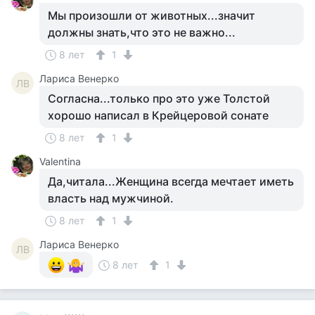
Мы произошли от животных...значит
должны знать,что это не важно...
8 лет
1
Лариса Венерко
ЛВ
Согласна...только про это уже Толстой
хорошо написал в Крейцеровой сонате
8 лет
1
Valentina
Да,читала...Женщина всегда мечтает иметь
власть над мужчиной.
8 лет
1
Лариса Венерко
ЛВ
8 лет
1