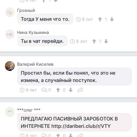
Грозный
Гр
Тогда У меня что то.
8 лет
1
Нина Кузьмина
НК
Ты в чат перейди.
8 лет
1
Валерий Киселев
Простил бы, если бы понял, что это не
измена, а случайный поступок.
9 лет
0
0
***олег ***
**
ПРЕДЛАГАЮ ПАСИВНЫЙ ЗАРОБОТОК В
ИНТЕРНЕТЕ http://dariberi.club/r/VTY
9 лет
0
0