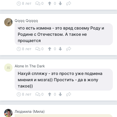
8 лет
0
0
Qqqq Qqqqq
что есть измена - это вред своему Роду и
Родине с Отечеством. А такое не
прощается
8 лет
0
0
Alone In The Dark
AI
Нахуй спляжу - это просто уже подмена
мнения и мозга)) Простить - да в жопу
такое))
8 лет
0
0
Людмила (Мила)