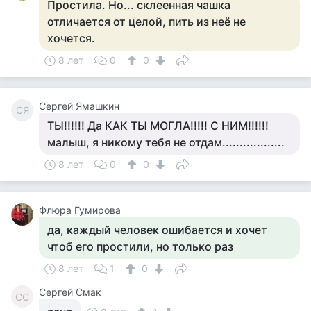
Простила. Но... склеенная чашка
отличается от целой, пить из неё не
хочется.
8 лет
0
0
Сергей Ямашкин
СЯ
ТЫ!!!!!! Да КАК ТЫ МОГЛА!!!!! С НИМ!!!!!!
малыш, я никому тебя не отдам..................
8 лет
0
0
Флюра Гумирова
да, каждый человек ошибается и хочет
чтоб его простили, но только раз
8 лет
1
0
Сергей Смак
СС