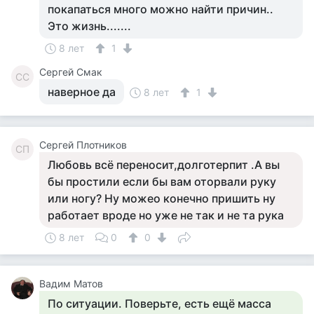
покапаться много можно найти причин..
Это жизнь.......
8 лет
1
Сергей Смак
СС
наверное да
8 лет
1
Cергей Плотников
CП
Любовь всё переносит,долготерпит .А вы
бы простили если бы вам оторвали руку
или ногу? Ну можео конечно пришить ну
работает вроде но уже не так и не та рука
8 лет
0
0
Вадим Матов
По ситуации. Поверьте, есть ещё масса