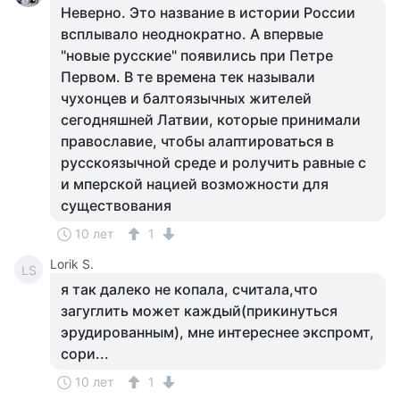
Неверно. Это название в истории России
всплывало неоднократно. А впервые
"новые русские" появились при Петре
Первом. В те времена тек называли
чухонцев и балтоязычных жителей
сегодняшней Латвии, которые принимали
православие, чтобы алаптироваться в
русскоязычной среде и ролучить равные с
и мперской нацией возможности для
существования
10 лет
1
Lorik S.
LS
я так далеко не копала, считала,что
загуглить может каждый(прикинуться
эрудированным), мне интереснее экспромт,
сори...
10 лет
1