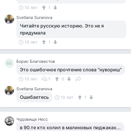
10 лет
1
Svetlana Suranova
Читайте русскую историю. Это не я
придумала
10 лет
1
Борис Благовестов
ББ
Это ошибочное прочтение слова "нувориш"
10 лет
1
0
Svetlana Suranova
Ошибаетесь
10 лет
1
Чудовище Несс
в 90.те кто холил в малиновых пиджаках...