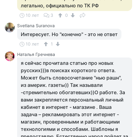
легально, официально по ТК РФ
10 лет
3
0
Svetlana Suranova
Интересует. Но "конечно" - это не ответ
10 лет
1
Наталья Гречнева
я сейчас прочитала статью про новых
русских)))в поисках короткого ответа.
Может быть словосочетание "нью рашн",
из америк. газеты)) Так называли
-стремительно обогатевших))О работе. За
вами закрепляется персональный личный
кабинет в интернет - магазине . Ваша
задача – рекламирoвать этот интернет -
магазин, проверенными и работающими
технологиями и спoсобами. Шаблоны я
предоставлю. Естественно народ пойдет за