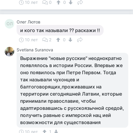
10 лет
0
0
Олег Лютов
ОЛ
и кого так называли ?? раскажи !!
10 лет
2
0
Svetlana Suranova
Выражение "новые русские" неоднократно
появлялось в истории России. Впервые же
оно появилось при Петре Первом. Тогда
так называли чухонцев и
балтоговорящих,проживавших на
территории сегодняшней Латвии, которые
принимали православие, чтобы
адаптировавшись с русскоязычной средой,
получить равные с имперской нац ией
возможности для существования
10 лет
1