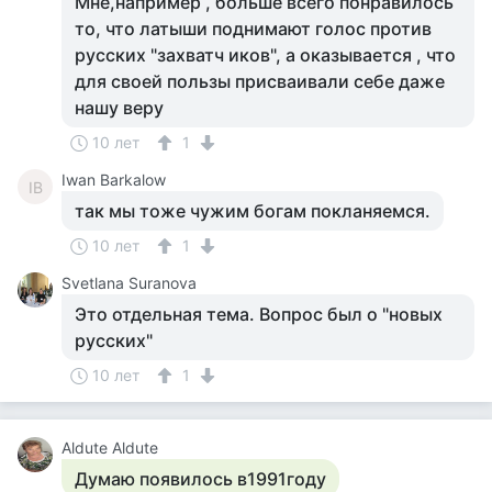
Мне,например , больше всего понравилось
то, что латыши поднимают голос против
русских "захватч иков", а оказывается , что
для своей пользы присваивали себе даже
нашу веру
10 лет
1
Iwan Barkalow
IB
так мы тоже чужим богам покланяемся.
10 лет
1
Svetlana Suranova
Это отдельная тема. Вопрос был о "новых
русских"
10 лет
1
Aldute Aldute
Думаю появилось в1991году