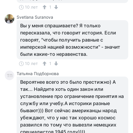
10 лет
1
Svetlana Suranova
Вы у меня спрашиваете? Я только
пересказала, что говорит история. Если
говорят, "чтобы получить равные с
имперской нацией возможности" - значит
были какие-то неравенства.
10 лет
1
Татьяна Подборнова
ТП
Вероятнее всего это было престижно) А
так... Найдите хоть один закон или
установление про ограничение принятия на
службу или учебу.А историки разные
бывают))) Вот сейчас американцы народ
убеждают, что у нас так хорошо космос
развился по тому что вывезли немецких
специалистов 1945 году))))