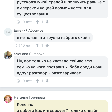
русскоязычной средой и получить равные с
имперской нацией возможности для
существования
10 лет
1
Евгений Абрамов
ЕА
я не понял что трудно набрать скайп
10 лет
1
Svetlana Suranova
Ну, вот только не хватало сейчас всю
семью на ноги поставить- баба среди ночи
вдруг разговоры разговаривает
10 лет
1
Наталья Гречнева
Конечно.
а работа Вас интересует? только онлайн,