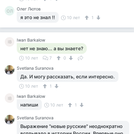
Олег Лютов
ОЛ
я это не знал !!
10 лет
1
Iwan Barkalow
IB
нет не знаю... а вы знаете?
10 лет
7
0
Svetlana Suranova
Да. И могу рассказать, если интересно.
10 лет
1
Iwan Barkalow
IB
напиши
10 лет
1
Svetlana Suranova
Выражение "новые русские" неоднократно
всплывало в истории России. Впервые оно