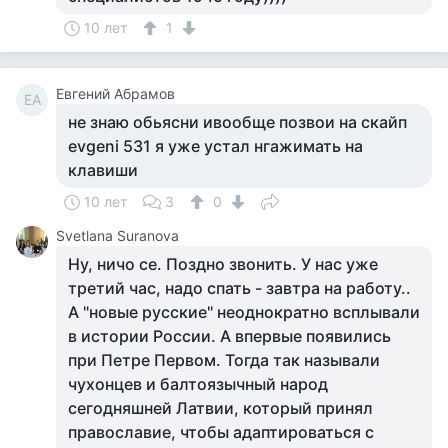
10 лет
1
Евгений Абрамов
ЕА
не знаю обьясни ивообще позвои на скайп
evgeni 531 я уже устал нгажимать на
клавиши
10 лет
3
0
Svetlana Suranova
Ну, ничо се. Поздно звонить. У нас уже
третий час, надо спать - завтра на работу..
А "новые русские" неоднократно всплывали
в истории России. А впервые появились
при Петре Первом. Тогда так называли
чухонцев и балтоязычный народ
сегодняшней Латвии, который принял
православие, чтобы адаптироваться с