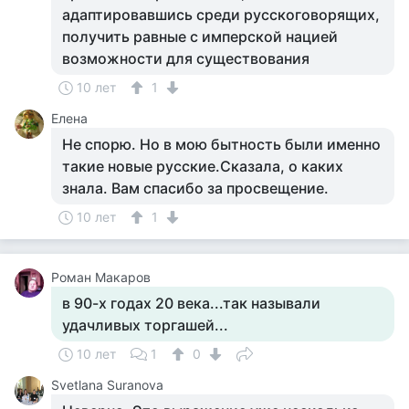
адаптировавшись среди русскоговорящих,
получить равные с имперской нацией
возможности для существования
10 лет
1
Елена
Не спорю. Но в мою бытность были именно
такие новые русские.Сказала, о каких
знала. Вам спасибо за просвещение.
10 лет
1
Роман Макаров
в 90-х годах 20 века...так называли
удачливых торгашей...
10 лет
1
0
Svetlana Suranova