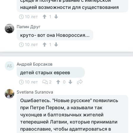
среде и получить равные с имперской
нацией возможности для существования
10 лет
1
Папин Друг
круто- вот она Новороссия...
10 лет
1
Андрей Борсаков
АБ
детей старых евреев
10 лет
2
0
Svetlana Suranova
Ошибаетесь. "Новые русские" появились
при Петре Первом, а называли так
чухонцев и балтоязычных жителей
теперешней Латвии, которые принимали
православие, чтобы адаптироваться в