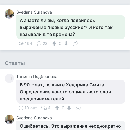
Svetlana Suranova
А знаете ли вы, когда появилось
выражение "новые русские"? И кого так
называли в те времена?
194
28
0
Ответы
Татьяна Подборнова
ТП
В 90годах, по книге Хендрика Смита.
Определение нового социального слоя -
предпринимателей.
10 лет
4
0
Svetlana Suranova
Ошибаетесь. Это выражение неоднократно