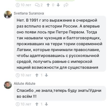
10 лет
2
0
Svetlana Suranova
Нет. В 1991 г это выражение в очередной
раз всплыло в истории России. А впервые
оно появи лось при Петре Первом. Тогда
так называли чухонцев и балтоговорящих,
проживавших на терри тории современной
Латвии, которые принимали православие,
чтобы адаптировавшись с русскоязычной
средой, получить равные с имперской
нацией возможности для существования
10 лет
1
Aldute Aldute
Спасибо ,не знала,теперь буду знать!Удачи
во всём !!!
10 лет
1