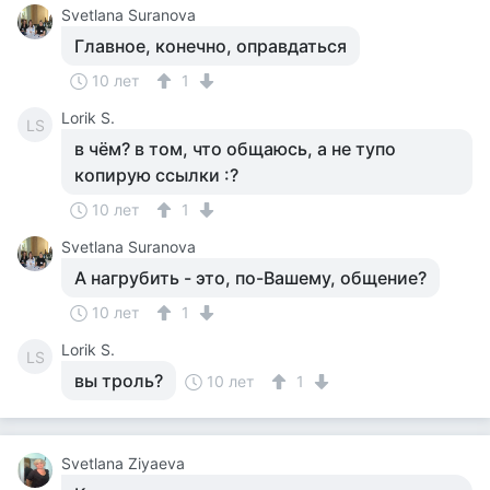
Svetlana Suranova
Главное, конечно, оправдаться
10 лет
1
Lorik S.
LS
в чём? в том, что общаюсь, а не тупо
копирую ссылки :?
10 лет
1
Svetlana Suranova
А нагрубить - это, по-Вашему, общение?
10 лет
1
Lorik S.
LS
вы троль?
10 лет
1
Svetlana Ziyaeva