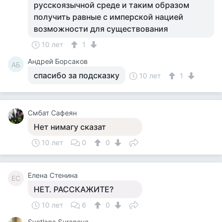
русскоязычной среде и таким образом
получить равные с имперской нацией
возможности для существования
10 лет
1
Андрей Борсаков
АБ
спасибо за подсказку
10 лет
1
Смбат Сафеян
Нет нимагу сказат
10 лет
0
0
Елена Стенина
ЕС
НЕТ. РАССКАЖИТЕ?
10 лет
6
0
Svetlana Suranova