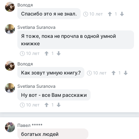
Володя
Спасибо это я не знал.
10 лет
1
Svetlana Suranova
Я тоже, пока не прочла в одной умной
книжке
10 лет
1
Володя
Как зовут умную книгу.?
10 лет
1
Svetlana Suranova
Ну вот - все Вам расскажи
10 лет
1
Павел *****
богатых людей