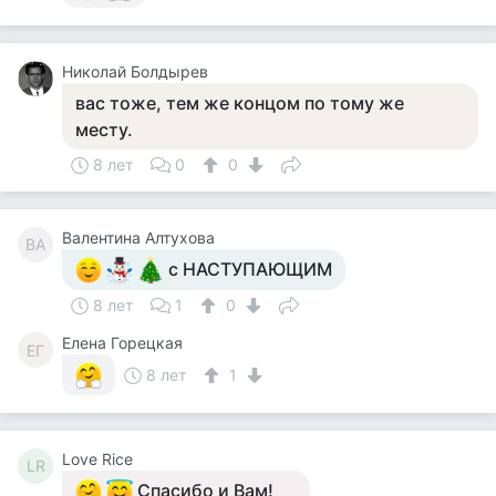
Николай Болдырев
вас тоже, тем же концом по тому же
месту.
8 лет
0
0
Валентина Алтухова
ВА
с НАСТУПАЮЩИМ
8 лет
1
0
Елена Горецкая
ЕГ
8 лет
1
Love Rice
LR
Спасибо и Вам!