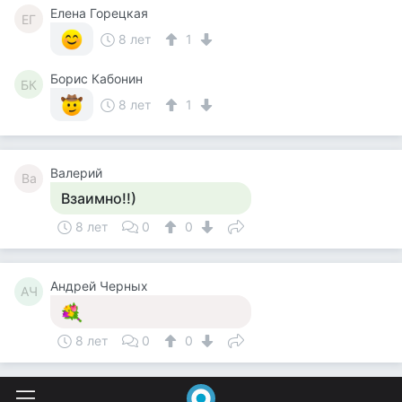
Елена Горецкая
ЕГ
8 лет
1
Борис Кабонин
БК
8 лет
1
Валерий
Ва
Взаимно!!)
8 лет
0
0
Андрей Черных
АЧ
8 лет
0
0