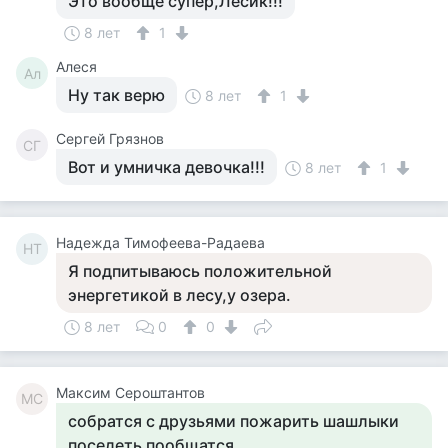
Это вообще супер,Лесик!!!
8 лет
1
Алеся
Ал
Ну так верю
8 лет
1
Сергей Грязнов
СГ
Вот и умничка девочка!!!
8 лет
1
Надежда Тимофеева-Радаева
НТ
Я подпитываюсь положительной
энергетикой в лесу,у озера.
8 лет
0
0
Максим Сероштантов
МС
собратся с друзьями пожарить шашлыки
поседеть пообщатся