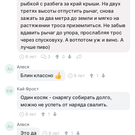
рыбкой с разбега за край крыши. На двух
третях высоты отпустить рычаг, снова
зажать за два метра до земли и мягко на
растяжении троса приземлиться. Не забыв
вдавить рычаг до упора, прослабляя трос
через спусковуху. А вотпотом уж и вино. А
лучше пиво)
8 лет
3
0
Алеся
Ал
Блин классно
8 лет
1
Кай Фрост
КФ
Один косяк - снарягу собирать долго,
можно не успеть от наряда свалить.
8 лет
1
Алеся
Ал
Это да
8 лет
1