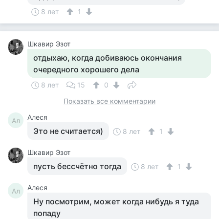
8 лет
1
Шкавир Эзот
отдыхаю, когда добиваюсь окончания
очередного хорошего дела
8 лет
15
0
Показать все комментарии
Алеся
Ал
Это не считается)
8 лет
1
Шкавир Эзот
пусть бессчётно тогда
8 лет
1
Алеся
Ал
Ну посмотрим, может когда нибудь я туда
попаду