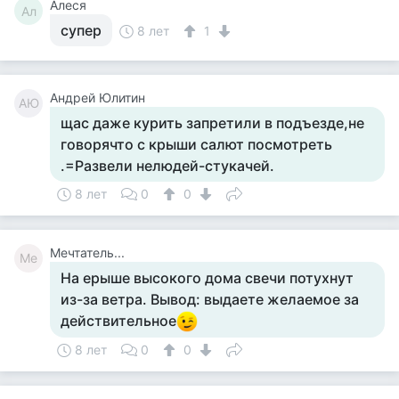
Алеся
Ал
супер
8 лет
1
Андрей Юлитин
АЮ
щас даже курить запретили в подъезде,не
говорячто с крыши салют посмотреть
.=Развели нелюдей-стукачей.
8 лет
0
0
Мечтатель...
Ме
На ерыше высокого дома свечи потухнут
из-за ветра. Вывод: выдаете желаемое за
действительное
8 лет
0
0