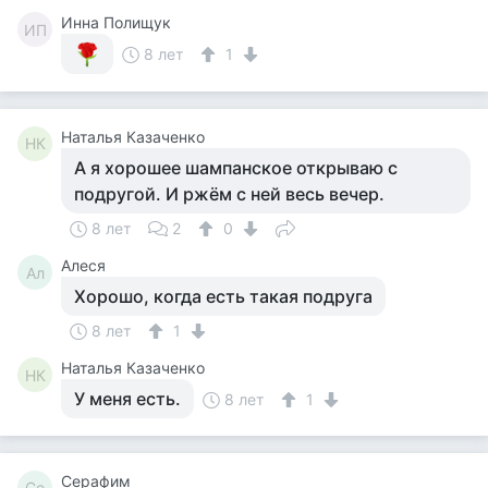
Инна Полищук
ИП
8 лет
1
Наталья Казаченко
НК
А я хорошее шампанское открываю с
подругой. И ржём с ней весь вечер.
8 лет
2
0
Алеся
Ал
Хорошо, когда есть такая подруга
8 лет
1
Наталья Казаченко
НК
У меня есть.
8 лет
1
Серафим
Се