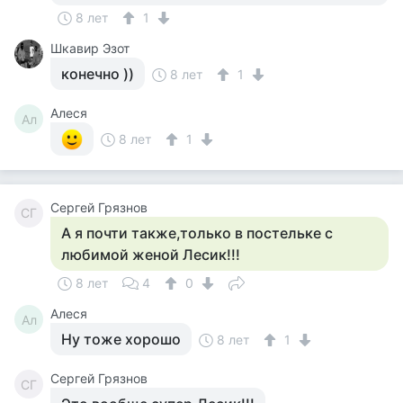
8 лет
1
Шкавир Эзот
конечно ))
8 лет
1
Алеся
Ал
8 лет
1
Сергей Грязнов
СГ
А я почти также,только в постельке с
любимой женой Лесик!!!
8 лет
4
0
Алеся
Ал
Ну тоже хорошо
8 лет
1
Сергей Грязнов
СГ