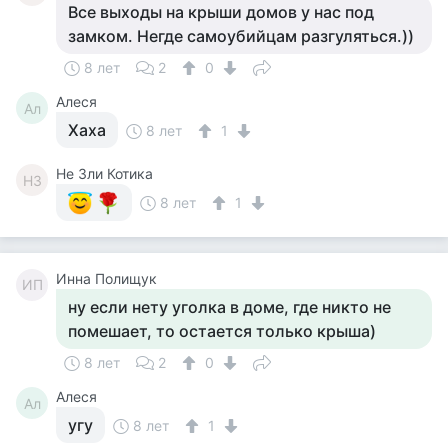
Все выходы на крыши домов у нас под
замком. Негде самоубийцам разгуляться.))
8 лет
2
0
Алеся
Ал
Хаха
8 лет
1
Не Зли Котика
НЗ
8 лет
1
Инна Полищук
ИП
ну если нету уголка в доме, где никто не
помешает, то остается только крыша)
8 лет
2
0
Алеся
Ал
угу
8 лет
1