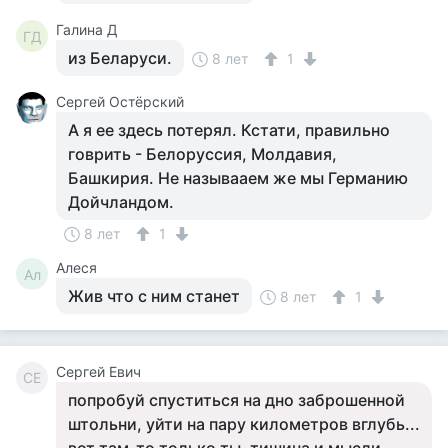
Галина Д
ГД
из Беларуси.
8 лет
1
Сергей Остёрский
А я ее здесь потерял. Кстати, правильно
говрить - Белоруссия, Молдавия,
Башкирия. Не называаем же мы Германию
Дойчландом.
8 лет
1
Алеся
Ал
Жив что с ним станет
8 лет
1
Сергей Евич
СЕ
попробуй спуститься на дно заброшенной
штольни, уйти на пару километров вглубь...