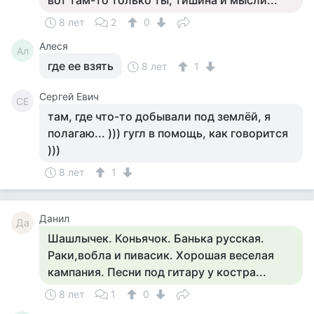
вот там-то только ты, тишина и мысли...
8 лет
2
0
Алеся
Ал
где ее взять
8 лет
1
Сергей Евич
СЕ
там, где что-то добывали под землёй, я
полагаю... ))) гугл в помощь, как говорится
)))
8 лет
1
Данил
Да
Шашлычек. Коньячок. Банька русская.
Раки,вобла и пивасик. Хорошая веселая
кампания. Песни под гитару у костра...
8 лет
1
0