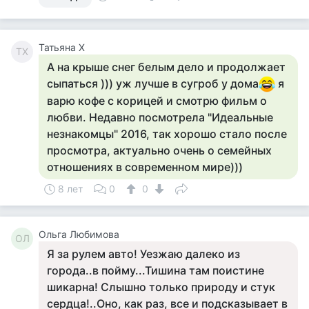
Татьяна Х
ТХ
А на крыше снег белым дело и продолжает
сыпаться ))) уж лучше в сугроб у дома
я
варю кофе с корицей и смотрю фильм о
любви. Недавно посмотрела "Идеальные
незнакомцы" 2016, так хорошо стало после
просмотра, актуально очень о семейных
отношениях в современном мире)))
8 лет
0
0
Ольга Любимова
ОЛ
Я за рулем авто! Уезжаю далеко из
города..в пойму...Тишина там поистине
шикарна! Слышно только природу и стук
сердца!..Оно, как раз, все и подсказывает в