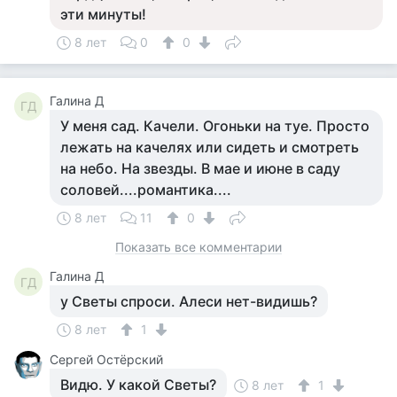
эти минуты!
8 лет
0
0
Галина Д
ГД
У меня сад. Качели. Огоньки на туе. Просто
лежать на качелях или сидеть и смотреть
на небо. На звезды. В мае и июне в саду
соловей....романтика....
8 лет
11
0
Показать все комментарии
Галина Д
ГД
у Светы спроси. Алеси нет-видишь?
8 лет
1
Сергей Остёрский
Видю. У какой Светы?
8 лет
1