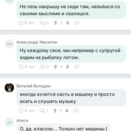
Не лезь накрышу не сиди там, напьёшся со
своими мыслями и свалишся.
8 лет
0
0
Александр Масютин
АМ
Ну каждому свое, мы например с супругой
ездим на рыбалку летом .
8 лет
0
0
Виталий Володин
иногда хочется сесть в машину и просто
ехать и слушать музыку
8 лет
1
0
Алеся
Ал
О, да, классно... Только нет машины (