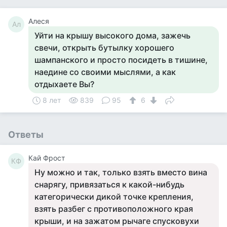
Алеся
Ал
Уйти на крышу высокого дома, зажечь
свечи, открыть бутылку хорошего
шампанского и просто посидеть в тишине,
наедине со своими мыслями, а как
отдыхаете Вы?
8 лет
839
95
6
Ответы
Кай Фрост
КФ
Ну можно и так, только взять вместо вина
снарягу, привязаться к какой-нибудь
категорически дикой точке крепления,
взять разбег с противоположного края
крыши, и на зажатом рычаге спусковухи