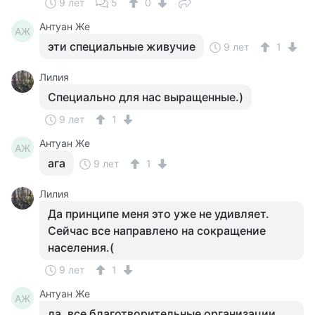
9 лет
5
0
Антуан Же
АЖ
эти специальные живучие
9 лет
1
Лилия
Специально для нас выращенные.)
9 лет
1
Антуан Же
АЖ
ага
9 лет
1
Лилия
Да принципе меня это уже не удивляет.
Сейчас все направлено на сокращение
населения.(
9 лет
1
Антуан Же
АЖ
да, все благотворительные организации