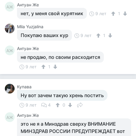
Антуан Же
АЖ
нет, у меня свой курятник
9 лет
1
Mila Yuzjalina
Покупаю ваших кур
9 лет
1
Антуан Же
АЖ
не продаю, по своим расходится
9 лет
1
Купава
Ну вот зачем такую хрень постить
9 лет
4
0
Антуан Же
АЖ
это не я а Минздрав сверху ВНИМАНИЕ
МИНЗДРАВ РОССИИ ПРЕДУПРЕЖДАЕТ вот