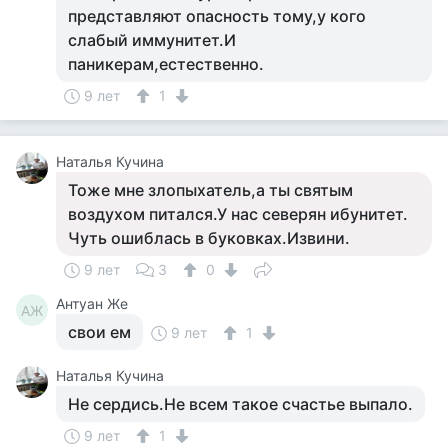
представляют опасность тому,у кого
слабый иммунитет.И
паникерам,естественно.
9 лет
1
Наталья Кучина
Тоже мне злопыхатель,а ты святым
воздухом питался.У нас северян ибунитет.
Чуть ошиблась в буковках.Извини.
9 лет
3
0
Антуан Же
АЖ
свои ем
9 лет
1
Наталья Кучина
Не сердись.Не всем такое счастье выпало.
9 лет
1