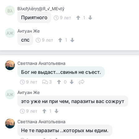
Βλюђλёηη@Я_√_Мℇчtў
Βλ
Приятного
9 лет
1
Антуан Же
АЖ
спс
9 лет
1
Светлана Анатольевна
Бог не выдаст...свинья не съест.
9 лет
3
0
Антуан Же
АЖ
это уже ни при чем, паразиты вас сожрут
9 лет
1
Светлана Анатольевна
Не те паразиты ..которых мы едим.