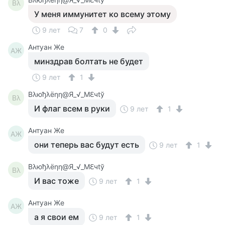
Βλ
У меня иммунитет ко всему этому
9 лет
7
0
Антуан Же
АЖ
минздрав болтать не будет
9 лет
1
Βλюђλёηη@Я_√_Мℇчtў
Βλ
И флаг всем в руки
9 лет
1
Антуан Же
АЖ
они теперь вас будут есть
9 лет
1
Βλюђλёηη@Я_√_Мℇчtў
Βλ
И вас тоже
9 лет
1
Антуан Же
АЖ
а я свои ем
9 лет
1