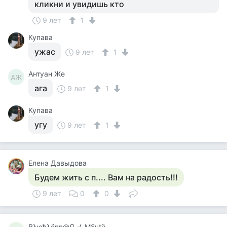
кликни и увидишь кто
9 лет
1
Купава
ужас
9 лет
1
Антуан Же
АЖ
ага
9 лет
1
Купава
угу
9 лет
1
Елена Давыдова
Будем жить с п.... Вам на радость!!!
9 лет
0
0
Βλюђλёηη@Я_√_Мℇчtў