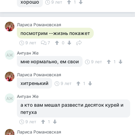
хорошо
9 лет
1
Лариса Романовская
посмотрим --жизнь покажет
9 лет
7
0
Антуан Же
АЖ
мне нормально, ем свои
9 лет
1
Лариса Романовская
хитренький
9 лет
1
Антуан Же
АЖ
а кто вам мешал развести десяток курей и
петуха
9 лет
1
Лариса Романовская