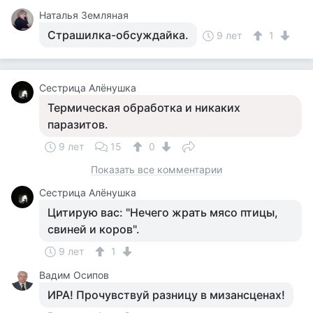
Наталья Земляная
Страшилка-обсуждайка.
9 лет
1
Сестрица Алёнушка
Термическая обработка и никаких
паразитов.
9 лет
15
0
Показать все комментарии
Сестрица Алёнушка
Цитирую вас: "Нечего жрать мясо птицы,
свиней и коров".
9 лет
1
Вадим Осипов
ИРА! Прочувствуй разницу в мизансценах!