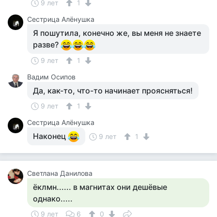
9 лет
1
Сестрица Алёнушка
Я пошутила, конечно же, вы меня не знаете
разве?
9 лет
1
Вадим Осипов
Да, как-то, что-то начинает проясняться!
9 лет
1
Сестрица Алёнушка
Наконец
9 лет
1
Светлана Данилова
ёклмн...... в магнитах они дешёвые
однако.....
9 лет
6
0