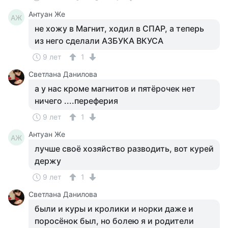
Антуан Же
АЖ
не хожу в Магнит, ходил в СПАР, а теперь
из него сделали АЗБУКА ВКУСА
9 лет
1
Светлана Данилова
а у нас кроме магнитов и пятёрочек нет
ничего ....переферия
9 лет
1
Антуан Же
АЖ
лучше своё хозяйство разводить, вот курей
держу
9 лет
1
Светлана Данилова
были и куры и кролики и норки даже и
поросёнок был, но болею я и родители