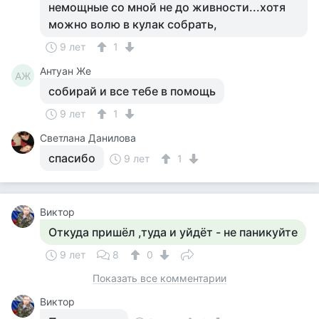
немощные со мной не до живности...хотя
можно волю в кулак собрать,
9 лет
1
Антуан Же
АЖ
собирай и все тебе в помощь
9 лет
1
Светлана Данилова
спасибо
9 лет
1
Виктор
Откуда пришёл ,туда и уйдёт - не паникуйте
9 лет
8
0
Показать все комментарии
Виктор