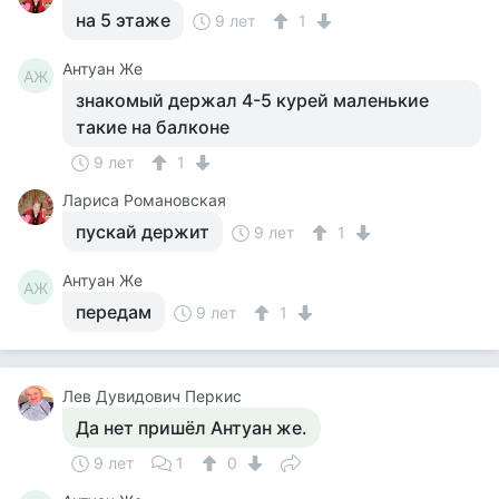
на 5 этаже
9 лет
1
Антуан Же
АЖ
знакомый держал 4-5 курей маленькие
такие на балконе
9 лет
1
Лариса Романовская
пускай держит
9 лет
1
Антуан Же
АЖ
передам
9 лет
1
Лев Дувидович Перкис
Да нет пришёл Антуан же.
9 лет
1
0