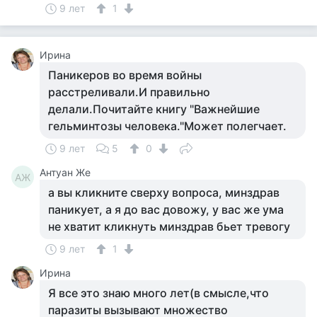
9 лет
1
Ирина
Паникеров во время войны
расстреливали.И правильно
делали.Почитайте книгу "Важнейшие
гельминтозы человека."Может полегчает.
9 лет
5
0
Антуан Же
АЖ
а вы кликните сверху вопроса, минздрав
паникует, а я до вас довожу, у вас же ума
не хватит кликнуть минздрав бьет тревогу
9 лет
1
Ирина
Я все это знаю много лет(в смысле,что
паразиты вызывают множество