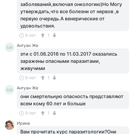
заболеваний,включая онкологию)Но Могу
утверждать,что все болезни от нервов ,в
первую очередь.А венерические от
удовольствия.
9 лет
1
Антуан Же
АЖ
эти с 01.06.2016 по 11.03.2017 оказались
заражены опасными паразитами,
живучими
9 лет
1
Антуан Же
АЖ
они смертельную опасность представляют
всем кому 60 лет и больше
9 лет
1
Ирина
Вам прочитать курс паразитологии?Они