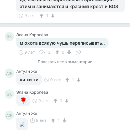
этим и занимаются и красный крест и ВОЗ
9 лет
1
Элана Королёва
ЭК
м охота всякую чушь переписывать..
9 лет
13
0
Показать все комментарии
Антуан Же
АЖ
хи хи хи
9 лет
1
Элана Королёва
ЭК
9 лет
1
Антуан Же
АЖ
9 лет
1