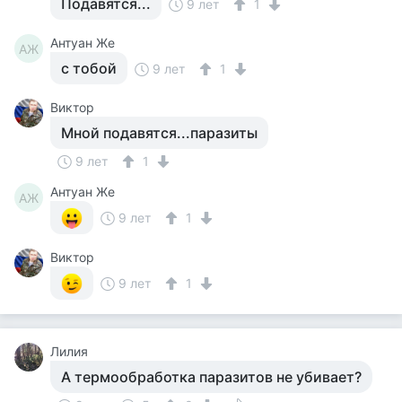
Подавятся...
9 лет
1
Антуан Же
АЖ
с тобой
9 лет
1
Виктор
Мной подавятся...паразиты
9 лет
1
Антуан Же
АЖ
9 лет
1
Виктор
9 лет
1
Лилия
А термообработка паразитов не убивает?