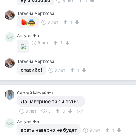
ну и хорошо
9 лет
1
Татьяна Черткова
9 лет
1
Антуан Же
АЖ
9 лет
1
Татьяна Черткова
спасибо!
9 лет
1
Сергей Михайлов
Да наверное так и есть!
9 лет
3
0
Антуан Же
АЖ
врать наверно не будет
9 лет
1