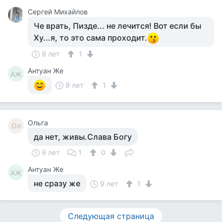
Сергей Михайлов
Че врать, Пизде... не лечится! Вот если бы
Ху...я, то это сама проходит.
9 лет
1
Антуан Же
АЖ
9 лет
1
Ольга
Ол
да нет, живы.Слава Богу
9 лет
1
0
Антуан Же
АЖ
не сразу же
9 лет
1
Следующая страница