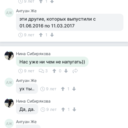
9 лет
1
Антуан Же
АЖ
эти другие, которых выпустили с
01.06.2016 по 11.03.2017
9 лет
1
Нина Сибирякова
Нас уже ни чем не напугать))
9 лет
3
0
Антуан Же
АЖ
ух ты..
9 лет
1
Нина Сибирякова
Да, да.
9 лет
1
Антуан Же
АЖ