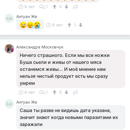
9 лет
1
0
Антуан Же
АЖ
9 лет
1
Александра Московчук
Ничего страшного. Если мы все ножки
Буша сьели и живы от нашего мяса
останемся живы... И моё мнение нам
нельзя чистый продукт есть мы сразу
умрем
9 лет
1
0
Антуан Же
АЖ
Саша ты разве не видишь дата указана,
значит знают когда новыми паразитами их
заражали