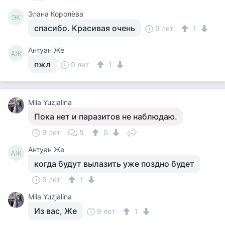
Элана Королёва
ЭК
спасибо. Красивая очень
9 лет
1
Антуан Же
АЖ
пжл
9 лет
1
Mila Yuzjalina
Пока нет и паразитов не наблюдаю.
9 лет
5
0
Антуан Же
АЖ
когда будут вылазить уже поздно будет
9 лет
1
Mila Yuzjalina
Из вас, Же
9 лет
1