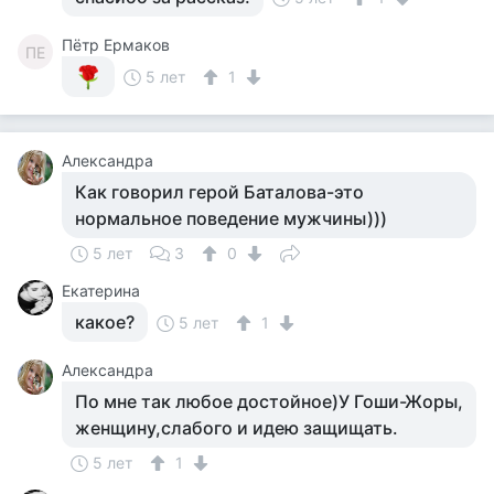
Пётр Ермаков
ПЕ
5 лет
1
Александра
Как говорил герой Баталова-это
нормальное поведение мужчины)))
5 лет
3
0
Екатерина
какое?
5 лет
1
Александра
По мне так любое достойное)У Гоши-Жоры,
женщину,слабого и идею защищать.
5 лет
1