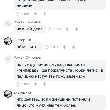
Если женщина была пьяная...то всё
понятно...
5 лет
1
Роман Смирнов
РС
не в ней дело
5 лет
1
Екатерина
объясните..
5 лет
1
Роман Смирнов
РС
нет уже у немцев мужественности
-гейпарады , да пожалуйста , юбки легко . в
палицию настучать тож. заменили
5 лет
1
Екатерина
что делать...если женщины потеряли
лицо...то мужчины тем более...