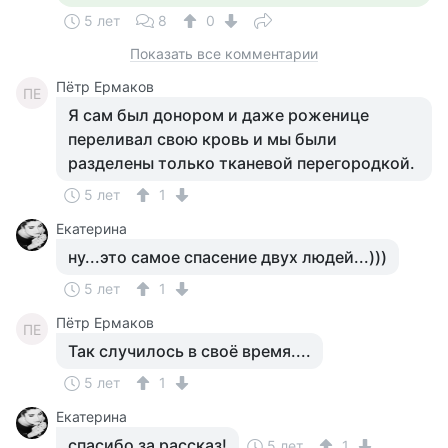
5 лет
8
0
Показать все комментарии
Пётр Ермаков
ПЕ
Я сам был донором и даже роженице
переливал свою кровь и мы были
разделены только тканевой перегородкой.
5 лет
1
Екатерина
ну...это самое спасение двух людей...)))
5 лет
1
Пётр Ермаков
ПЕ
Так случилось в своё время....
5 лет
1
Екатерина
спасибо за рассказ!
5 лет
1