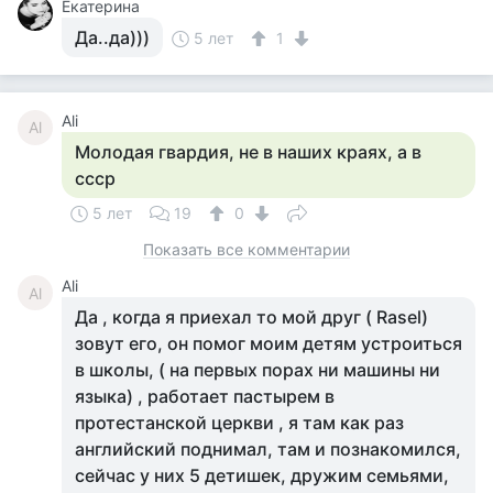
Екатерина
Да..да)))
5 лет
1
Ali
Al
Молодая гвардия, не в наших краях, а в
ссср
5 лет
19
0
Показать все комментарии
Ali
Al
Да , когда я приехал то мой друг ( Rasel)
зовут его, он помог моим детям устроиться
в школы, ( на первых порах ни машины ни
языка) , работает пастырем в
протестанской церкви , я там как раз
английский поднимал, там и познакомился,
сейчас у них 5 детишек, дружим семьями,