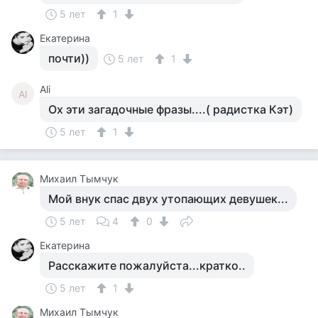
5 лет
1
Екатерина
почти))
5 лет
1
Ali
Al
Ох эти загадочные фразы....( радистка Кэт)
5 лет
1
Михаил Тымчук
Мой внук спас двух утопающих девушек...
5 лет
4
0
Екатерина
Расскажите пожалуйста...кратко..
5 лет
1
Михаил Тымчук