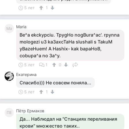
5 лет
1
Maria
Ma
Be^a ekckypciu. TpygHo nogBura^ac'. rpynna
mologezi u3 ka3axcTaHa slushali s TakuM
yBazeHuem! A Hashix- kak bapaHoB,
cobupa^a no 3a^y.
5 лет
1
0
Екатерина
Спасибо))) Не совсем поняла...
5 лет
1
Пётр Ермаков
ПЕ
Да... Наблюдал на "Станциях переливания
крови" множество таких..