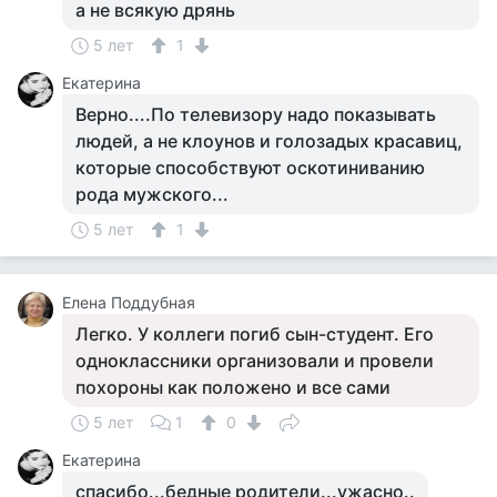
а не всякую дрянь
5 лет
1
Екатерина
Верно....По телевизору надо показывать
людей, а не клоунов и голозадых красавиц,
которые способствуют оскотиниванию
рода мужского...
5 лет
1
Елена Поддубная
Легко. У коллеги погиб сын-студент. Его
одноклассники организовали и провели
похороны как положено и все сами
5 лет
1
0
Екатерина
спасибо...бедные родители...ужасно..