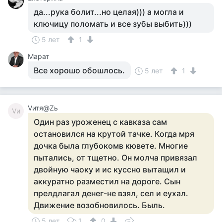
да...рука болит...но целая))) а могла и
ключицу поломать и все зубы выбить)))
5 лет
1
Марат
Все хорошо обошлось.
5 лет
1
Vитя@Zь
Vи
Один раз уроженец с кавказа сам
остановился на крутой тачке. Когда мря
дочка была глубокомв кювете. Многие
пытались, от тщетно. Он молча привязал
двойную чаоку и ис куссно вытащил и
аккуратно разместил на дороге. Сын
прелдлагал денег-не взял, сел и еухал.
Движение возобновилось. Быль.
5 лет
1
0