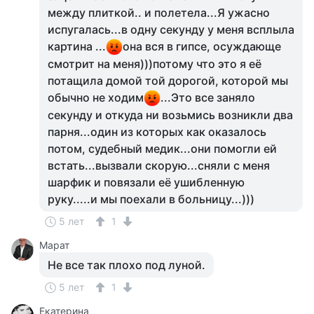
между плиткой.. и полетела...Я ужасно
испугалась...в одну секунду у меня всплыла
картина ...
она вся в гипсе, осуждающе
смотрит на меня)))потому что это я её
потащила домой той дорогой, которой мы
обычно не ходим
...Это все заняло
секунду и откуда ни возьмись возникли два
парня...один из которых как оказалось
потом, судебный медик...они помогли ей
встать...вызвали скорую...сняли с меня
шарфик и повязали её ушибленную
руку.....и мы поехали в больницу...)))
5 лет
1
Марат
Не все так плохо под луной.
5 лет
1
Екатерина