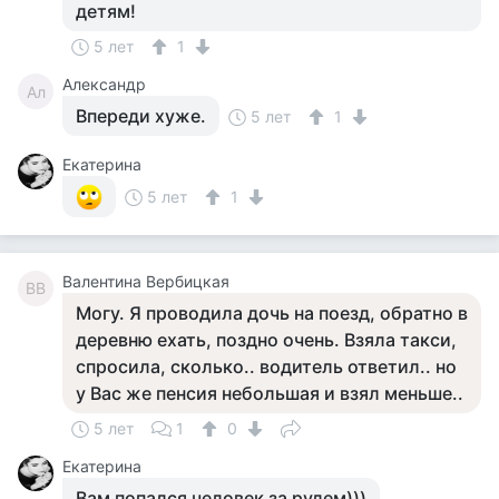
детям!
5 лет
1
Александр
Ал
Впереди хуже.
5 лет
1
Екатерина
5 лет
1
Валентина Вербицкая
ВВ
Могу. Я проводила дочь на поезд, обратно в
деревню ехать, поздно очень. Взяла такси,
спросила, сколько.. водитель ответил.. но
у Вас же пенсия небольшая и взял меньше..
5 лет
1
0
Екатерина
Вам попался человек за рулем)))