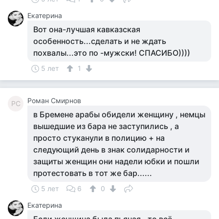
Екатерина
Вот она-лучшая кавказская
особенность...сделать и не ждать
похвалы...это по -мужски! СПАСИБО))))
5 лет
1
Роман Смирнов
РС
в Бремене арабы обидели женщину , немцы
вышедшие из бара не заступились , а
просто стуканули в полицию + на
следующий день в знак солидарности и
защиты женщин они надели юбки и пошли
протестовать в тот же бар......
5 лет
6
0
Екатерина