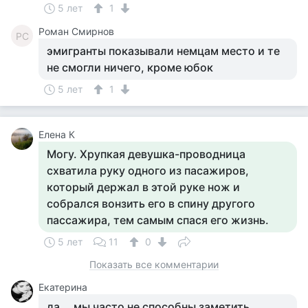
5 лет
1
Роман Смирнов
РС
эмигранты показывали немцам место и те
не смогли ничего, кроме юбок
5 лет
1
Елена К
Могу. Хрупкая девушка-проводница
схватила руку одного из пасажиров,
который держал в этой руке нож и
собрался вонзить его в спину другого
пассажира, тем самым спася его жизнь.
5 лет
11
0
Показать все комментарии
Екатерина
да....мы часто не способны заметить