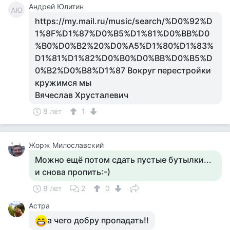
Андрей Юлитин
АЮ
https://my.mail.ru/music/search/%D0%92%D
1%8F%D1%87%D0%B5%D1%81%D0%BB%D0
%B0%D0%B2%20%D0%A5%D1%80%D1%83%
D1%81%D1%82%D0%B0%D0%BB%D0%B5%D
0%B2%D0%B8%D1%87 Вокруг перестройки
кружимся мы
Вячеслав Хрусталевич
8 лет
1
Жорж Милославский
Можно ещё потом сдать пустые бутылки...
и снова пропить:-)
8 лет
2
0
Астра
а чего добру пропадать!!