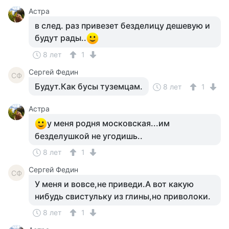
Астра
в след. раз привезет безделицу дешевую и
будут рады..
8 лет
1
Сергей Федин
СФ
Будут.Как бусы туземцам.
8 лет
1
Астра
у меня родня московская...им
безделушкой не угодишь..
8 лет
1
Сергей Федин
СФ
У меня и вовсе,не приведи.А вот какую
нибудь свистульку из глины,но приволоки.
8 лет
1