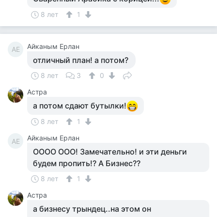
8 лет
1
Айканым Ерлан
АЕ
отличный план! а потом?
8 лет
3
0
Астра
а потом сдают бутылки!
8 лет
1
Айканым Ерлан
АЕ
ОООО ООО! Замечательно! и эти деньги
будем пропить!? А Бизнес??
8 лет
1
Астра
а бизнесу трындец..на этом он