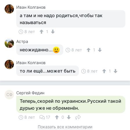
Иван Колганов
а там и не надо родиться,чтобы так
называться
8 лет
1
Астра
неожиданно...
8 лет
1
Иван Колганов
то ли ещё...может быть
8 лет
1
Сергей Федин
СФ
Теперь,скорей по украински.Русский такой
дурью уже не обременён.
8 лет
17
0
Показать все комментарии