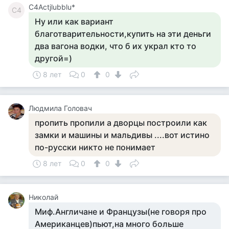
C4Actjlubblu*
C4
Ну или как вариант
благотварительности,купить на эти деньги
два вагона водки, что б их украл кто то
другой=)
8 лет
0
0
Людмила Головач
пропить пропили а дворцы построили как
замки и машины и мальдивы ....вот истино
по-русски никто не понимает
8 лет
0
0
Николай
Миф.Англичане и Французы(не говоря про
Американцев)пьют,на много больше