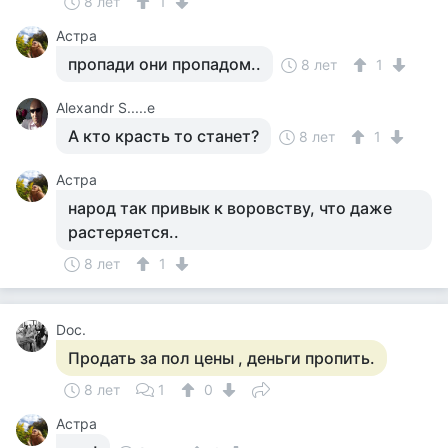
8 лет
1
Астра
пропади они пропадом..
8 лет
1
Alexandr S.....e
А кто красть то станет?
8 лет
1
Астра
народ так привык к воровству, что даже
растеряется..
8 лет
1
Doc.
Продать за пол цены , деньги пропить.
8 лет
1
0
Астра