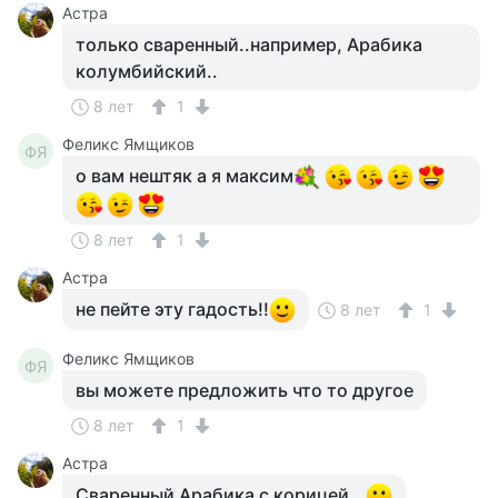
Астра
только сваренный..например, Арабика
колумбийский..
8 лет
1
Феликс Ямщиков
ФЯ
о вам нештяк а я максим
8 лет
1
Астра
не пейте эту гадость!!
8 лет
1
Феликс Ямщиков
ФЯ
вы можете предложить что то другое
8 лет
1
Астра
Сваренный Арабика с корицей...