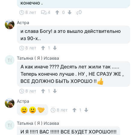
конечно .
8 лет
4
0
Астра
и слава Богу! а это вышло действительно
из 90-х..
8 лет
1
Татьяна ( Я ) Исаева
Т(
А как иначе ???? Десять лет жили так .....
Теперь конечно лучше . НУ , НЕ СРАЗУ ЖЕ ,
ВСЕ ДОЛЖНО БЫТЬ ХОРОШО !!
8 лет
1
Астра
8 лет
1
Татьяна ( Я ) Исаева
Т(
И Я !!!!1 ВАС !!!!!! ВСЕ БУДЕТ ХОРОШО!!!!