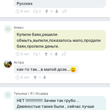
Русских
8 лет
0
0
Алекс
Ал
Купили баян,решили
обмыть,выпили,показалось мало,продали
баян,пропили деньги.
8 лет
1
0
Астра
как-то так...в малой дозе...
8 лет
1
Татьяна ( Я ) Исаева
Т(
НЕТ !!!!!!!!!!!!!! Зачем так грубо ..
Девяностые такие были , сейчас лучше