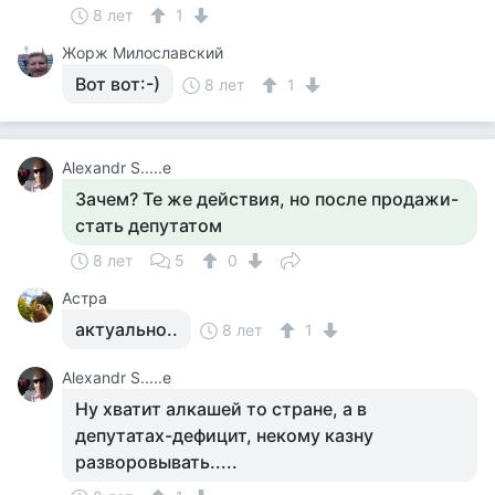
8 лет
1
Жорж Милославский
Вот вот:-)
8 лет
1
Alexandr S.....e
Зачем? Те же действия, но после продажи-
стать депутатом
8 лет
5
0
Астра
актуально..
8 лет
1
Alexandr S.....e
Ну хватит алкашей то стране, а в
депутатах-дефицит, некому казну
разворовывать.....