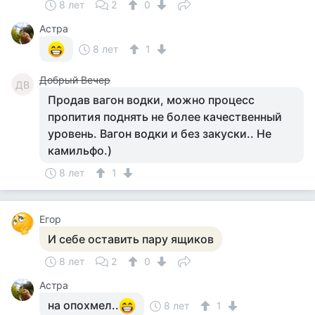
8 лет
2
0
Астра
8 лет
1
Добрый Вечер
ДВ
Продав вагон водки, можно процесс
пропития поднять не более качественный
уровень. Вагон водки и без закуски.. Не
камильфо.)
8 лет
1
Егор
И себе оставить пару ящиков
8 лет
2
0
Астра
на опохмел..
8 лет
1