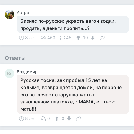
Астра
Бизнес по-русски: украсть вагон водки,
продать, а деньги пропить...?
8 лет
463
45
10
Ответы
Владимир
Вл
Русская тоска: зек пробыл 15 лет на
Колыме, возвращается домой, на перроне
его встречает старушка-мать в
заношенном платочке, - МАМА, е...твою
мать!!!
8 лет
0
0