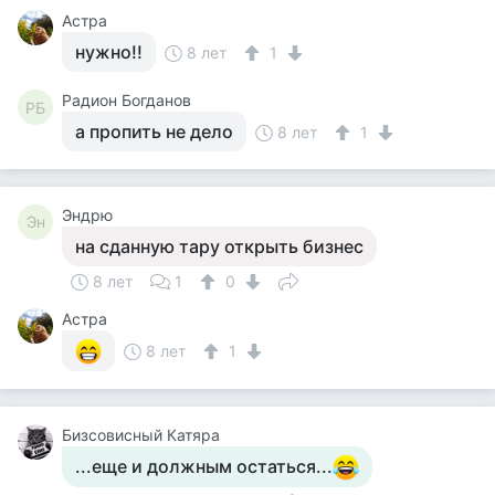
Астра
нужно!!
8 лет
1
Радион Богданов
РБ
а пропить не дело
8 лет
1
Эндрю
Эн
на сданную тару открыть бизнес
8 лет
1
0
Астра
8 лет
1
Бизсовисный Катяра
...еще и должным остаться...