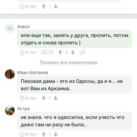
8 лет
1
Алеся
Ал
или еще так, занять у друга, пропить, потом
отдать и снова пропить )
8 лет
19
0
Показать все комментарии
Иван Колганов
Пиковая дама - это из Одессы, да и я... не
вот Вам из Аркаима.
8 лет
1
Астра
не знала. что я одесситка, если учесть что
даже там ни разу не была..
8 лет
1