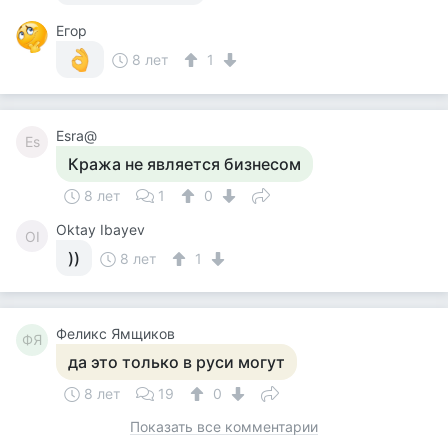
Егор
8 лет
1
Esra@
Es
Кража не является бизнесом
8 лет
1
0
Oktay Ibayev
OI
))
8 лет
1
Феликс Ямщиков
ФЯ
да это только в руси могут
8 лет
19
0
Показать все комментарии