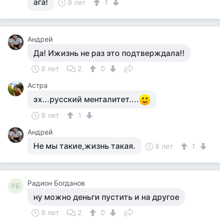
ага!
8 лет
1
Андрей
Да! Ижизнь не раз это подтверждала!!
8 лет
2
0
Астра
эх...русский менталитет....
8 лет
1
Андрей
Не мы такие,жизнь такая.
8 лет
1
Радион Богданов
РБ
ну можно деньги пустить и на другое
8 лет
2
0