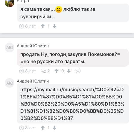
Астра
я сама такая...
люблю такие
сувенирчики..
8 лет
1
Андрей Юлитин
АЮ
продать Ну_погоди,закупив Покемонов?=
=но не русски это пархаты.
8 лет
2
0
Андрей Юлитин
АЮ
https://my.mail.ru/music/search/%D0%92%D
1%8F%D1%87%D0%B5%D1%81%D0%BB%D0
%B0%D0%B2%20%D0%A5%D1%80%D1%83%
D1%81%D1%82%D0%B0%D0%BB%D0%B5%D
0%B2%D0%B8%D1%87
8 лет
1