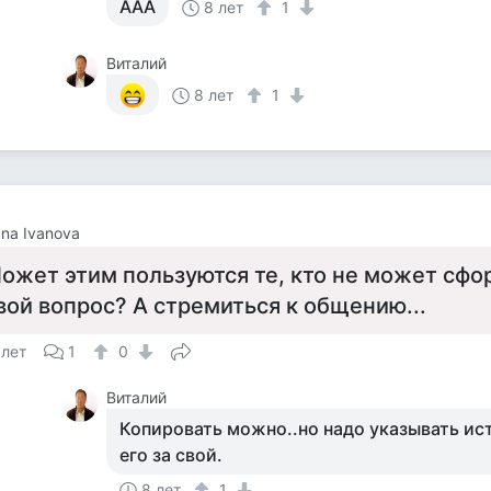
ААА
8 лет
1
Виталий
8 лет
1
ana Ivanova
ожет этим пользуются те, кто не может сфо
вой вопрос? А стремиться к общению...
 лет
1
0
Виталий
Копировать можно..но надо указывать ист
его за свой.
8 лет
1