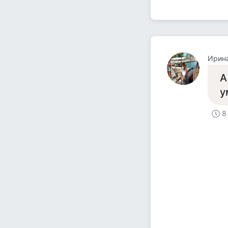
Ирин
А
у
8