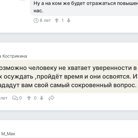
Ну а на ком же будет отражаться повышен
нас.
8 лет
1
 Кострикина
озможно человеку не хватает уверенности в 
х осуждать ,пройдёт время и они освоятся. 
ададут вам свой самый сокровенный вопрос.
 лет
0
0
а М_Мак