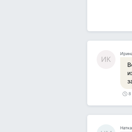
Ирина
ИК
В
и
з
8
Натк