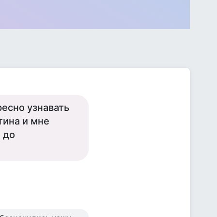
ресно узнавать
тина и мне
 до