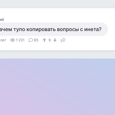
ий
ачем тупо копировать вопросы с инета?
 лет
1 231
85
9