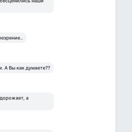
обесценились наши
резрение..
м. А Вы как думаете??
 дорожает, а