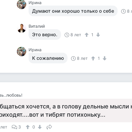
Ирина
Думают они хорошо только о себе
8 
Виталий
Это верно.
8 лет
1
Ирина
К сожалению
8 лет
1
ь..любовь!
бщаться хочется, а в голову дельные мысли 
риходят....вот и тибрят потихоньку...
 лет
3
0