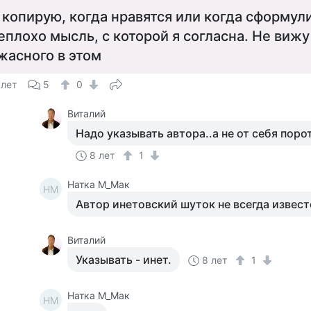
 копирую, когда нравятся или когда сформул
еплохо мысль, с которой я согласна. Не вижу
жасного в этом
 лет
5
0
Виталий
Надо указывать автора..а не от себя порот
8 лет
1
Натка М_Мак
НМ
Автор инетовский шуток не всегда извест
Виталий
Указывать - инет.
8 лет
1
Натка М_Мак
НМ