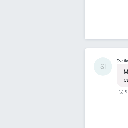
Svetl
SI
М
с
8