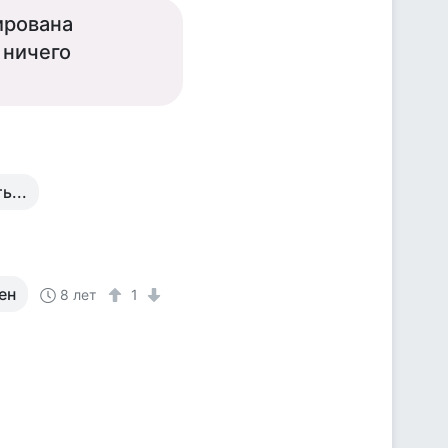
ирована
 ничего
ь...
ен
8 лет
1