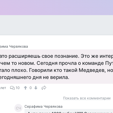
фима Червякова
ато расширяешь свое познание. Это же инте
 чем то новом. Сегодня прочла о команде Пу
тало плохо. Говорили кто такой Медведев, но
егодняшнего дня не верила.
 лет
10
0
Показать все комментарии
Серафима Червякова
СЧ