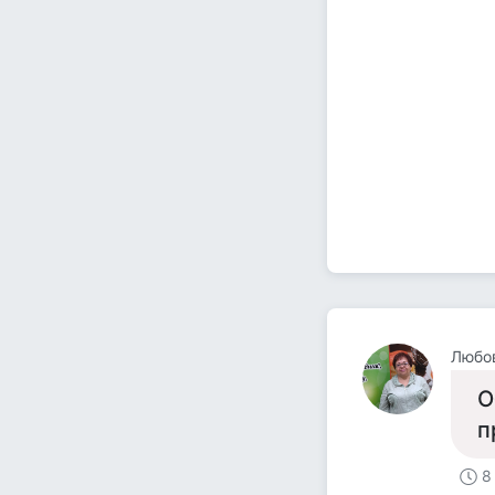
Любов
О
п
8