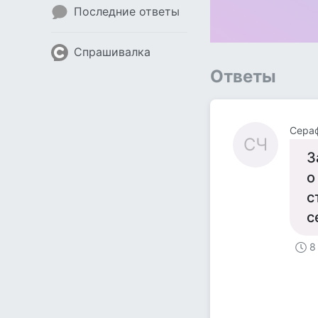
Последние ответы
Спрашивалка
Ответы
Сера
СЧ
З
о
с
с
8