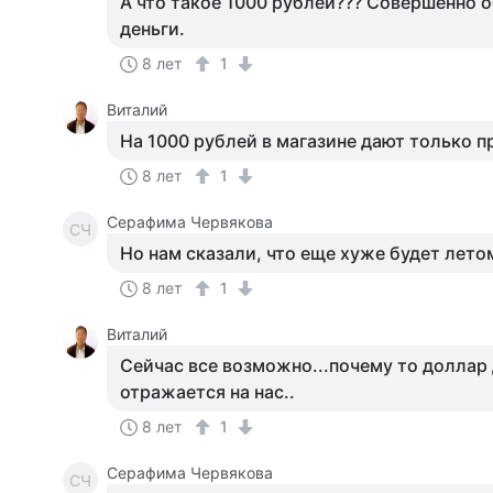
А что такое 1000 рублей??? Совершенно 
деньги.
8 лет
1
Виталий
На 1000 рублей в магазине дают только п
8 лет
1
Серафима Червякова
СЧ
Но нам сказали, что еще хуже будет лето
8 лет
1
Виталий
Сейчас все возможно...почему то доллар
отражается на нас..
8 лет
1
Серафима Червякова
СЧ