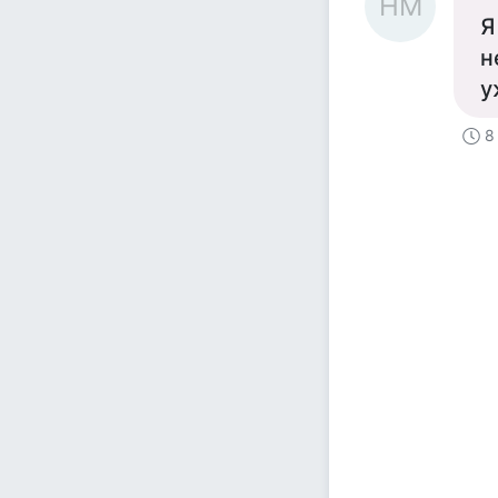
НМ
Я
н
у
8