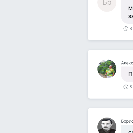
Бр
м
з
8
Алек
П
8
Борис
с