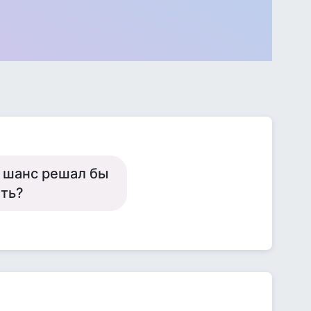
й шанс решал бы
ыть?