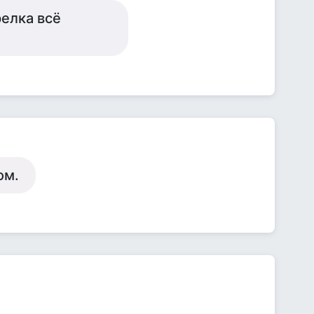
релка всё
ом.