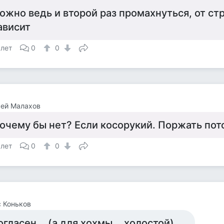
ожно ведь и второй раз промахнуться, от ст
ависит
 лет
0
0
сей Малахов
очему бы нет? Если косорукий. Поржать пот
 лет
0
0
 Коньков
огласен... (а для хохмы... холостой)...