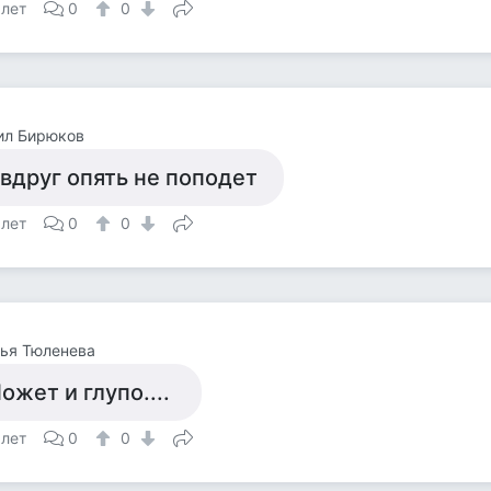
 лет
0
0
ил Бирюков
 вдруг опять не поподет
 лет
0
0
ья Тюленева
ожет и глупо....
 лет
0
0