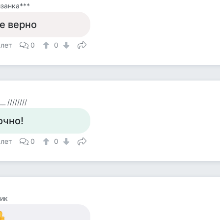
занка***
е верно
 лет
0
0
_ ////////
очно!
 лет
0
0
ик