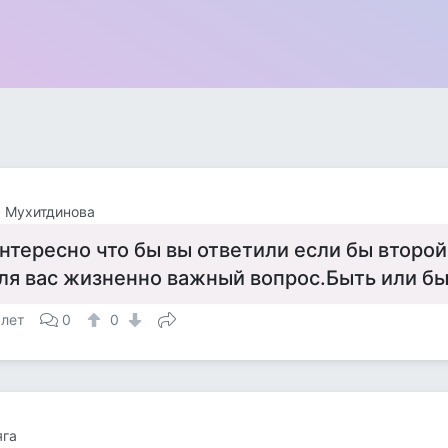
 Мухитдинова
нтересно что бы вы ответили если бы второ
ля вас жизненно важный вопрос.Быть или б
 лет
0
0
яга