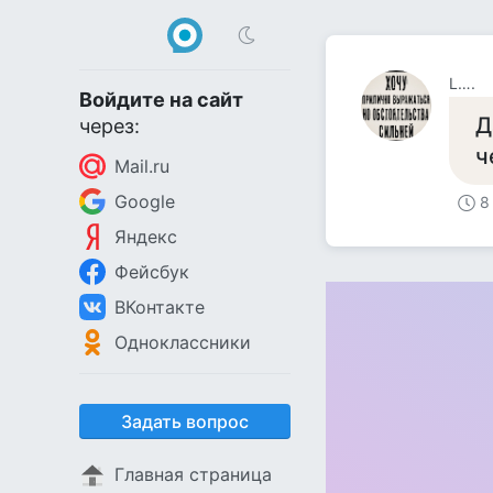
L….
Войдите на сайт
Д
через:
ч
Mail.ru
Google
8
Яндекс
Фейсбук
ВКонтакте
Одноклассники
Задать вопрос
Главная страница