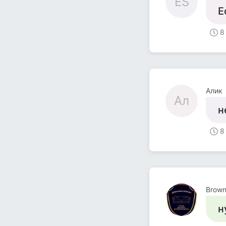
ES
Е
8
Алик
Ал
н
8
Brown
н