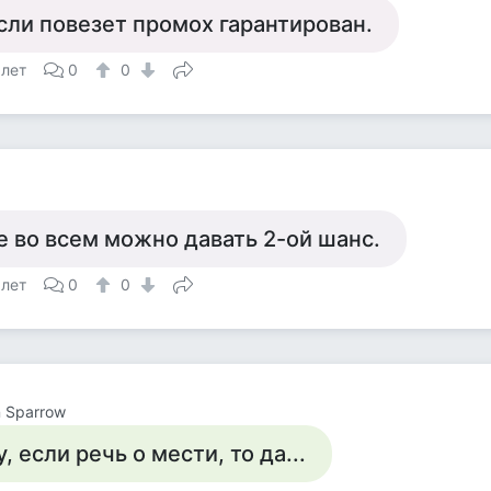
сли повезет промох гарантирован.
 лет
0
0
е во всем можно давать 2-ой шанс.
 лет
0
0
 Sparrow
у, если речь о мести, то да...