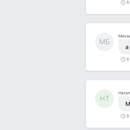
8
Миха
МБ
а
8
Натал
НТ
М
8