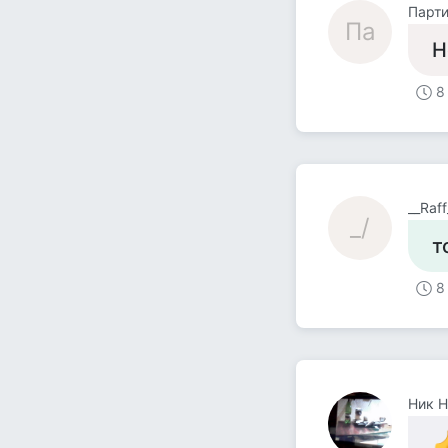
Парти
Па
Н
8
__Raff_
_/
т
8
Ник Н