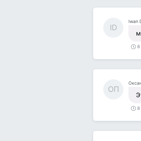
Iwan
ID
м
8
Окса
ОП
Э
8