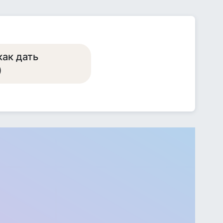
как дать
)