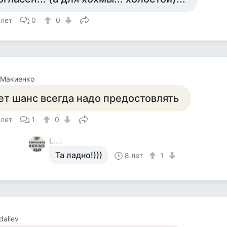
 лет
0
0
 Макиенко
ет шанс всегда надо предостовлять
 лет
1
0
L….
Та ладно!)))
8 лет
1
daliev