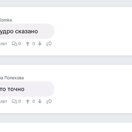
 Domke
удро сказано
 лет
0
0
на Полехова
то точно
 лет
0
0