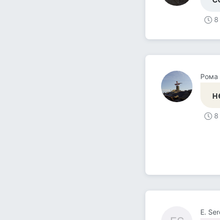
8
Рома
н
8
E. Ser