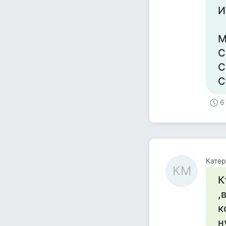
И
М
С
С
С
6
Кате
КМ
К
,
к
н