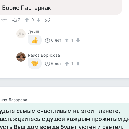
 Борис Пастернак
 лет
2
0
Дэн!!!
Дэ
6 лет
1
Раиса Борисова
6 лет
1
ила Лазарева
удьте самым счастливым на этой планете,
аслаждайтесь с душой каждым прожитым д
усть Ваш дом всегда будет уютен и светел,