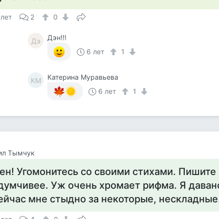
 лет
2
0
Дэн!!!
Дэ
6 лет
1
Катерина Муравьева
КМ
6 лет
1
ил Тымчук
ен! Угомонитесь со своими стихами. Пишите
думчивее. Уж очень хромает рифма. Я давано
ейчас мне стыдно за некоторые, нескладные.