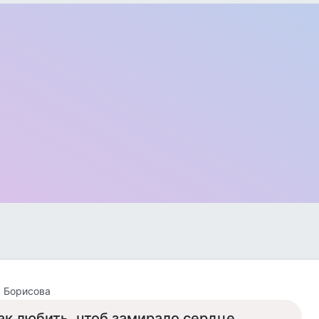
 Борисова
ак любить, чтоб замирало сердце,