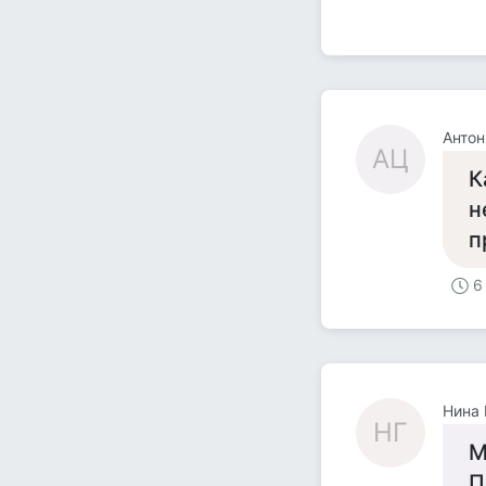
Анто
АЦ
К
н
п
6
Нина 
НГ
М
П