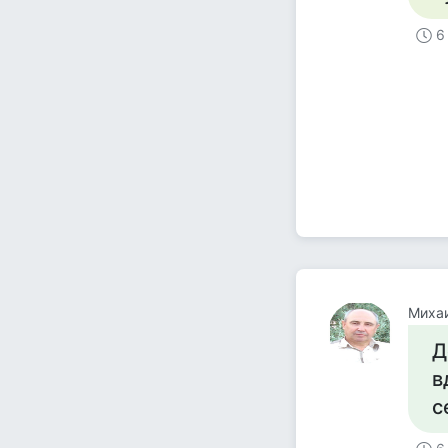
6
Миха
Д
в
с