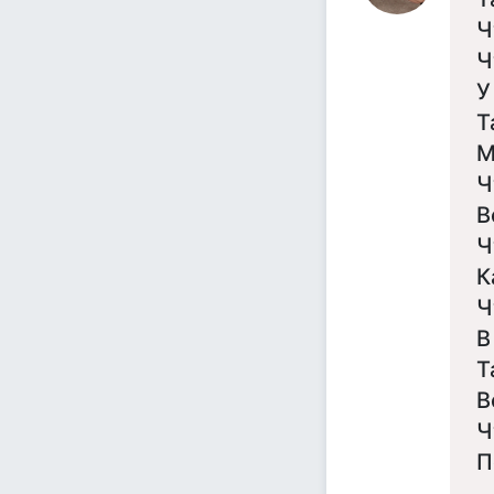
Ч
Ч
У
Т
М
Ч
В
Ч
К
Ч
В
Т
В
Ч
П