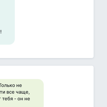
!
!
Только не
ти все чаще,
 тебя - он не