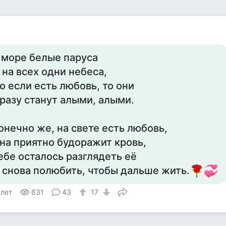
 море белые паруса
 на всех одни небеса,
о если есть любовь, то они
разу станут алыми, алыми.
онечно же, на свете есть любовь,
на приятно будоражит кровь,
ебе осталось разглядеть её
 снова полюбить, чтобы дальше жить.
 лет
631
43
17