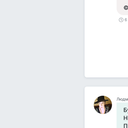
©
6
Людм
Б
Н
П