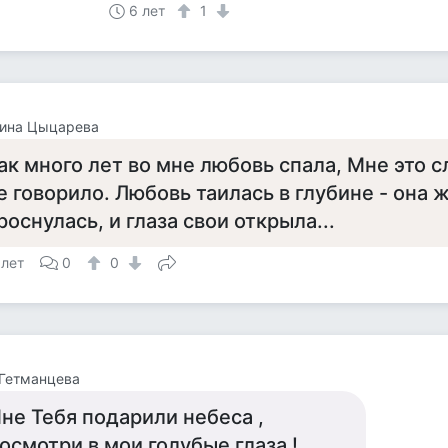
6 лет
1
нина Цыцарева
ак много лет во мне любовь спала, Мне это с
е говорило. Любовь таилась в глубине - она ж
роснулась, и глаза свои открыла...
 лет
0
0
Гетманцева
не Тебя подарили небеса ,
осмотри в мои голубые глаза !