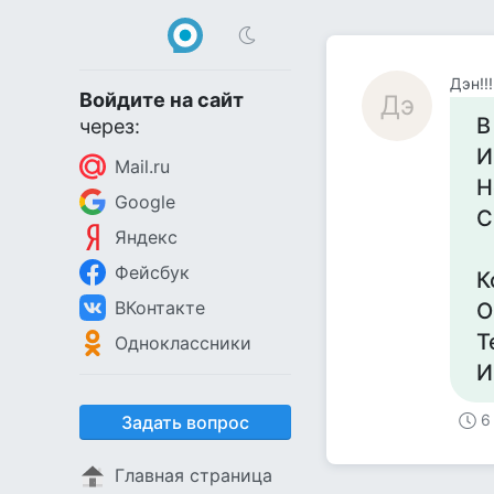
Дэн!!!
Войдите на сайт
Дэ
В
через:
И
Mail.ru
Н
Google
С
Яндекс
Фейсбук
К
ВКонтакте
О
Т
Одноклассники
И
6
Задать вопрос
Главная страница