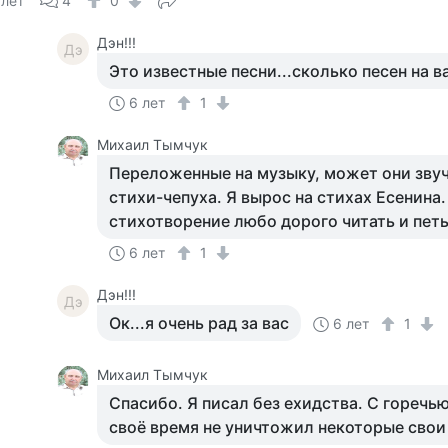
 лет
4
0
Дэн!!!
Дэ
Это известные песни...сколько песен на 
6 лет
1
Михаил Тымчук
Переложенные на музыку, может они звуч
стихи-чепуха. Я вырос на стихах Есенина.
стихотворение любо дорого читать и петь
6 лет
1
Дэн!!!
Дэ
Ок...я очень рад за вас
6 лет
1
Михаил Тымчук
Спасибо. Я писал без ехидства. С горечь
своё время не уничтожил некоторые свои