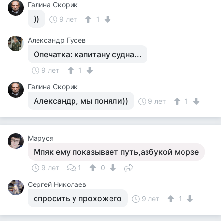
Галина Скорик
))
9 лет
1
Александр Гусев
Опечатка: капитану судна...
9 лет
1
Галина Скорик
Александр, мы поняли))
9 лет
1
Маруся
Мпяк ему показывает путь,азбукой морзе
9 лет
1
0
Сергей Николаев
спросить у прохожего
9 лет
1