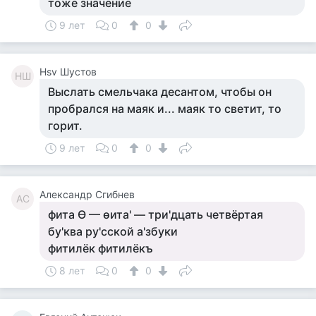
тоже значение
9 лет
0
0
Hsv Шустов
HШ
Выслать смельчака десантом, чтобы он
пробрался на маяк и... маяк то светит, то
горит.
9 лет
0
0
Александр Сгибнев
АС
фита Ѳ — ѳита' — три'дцать четвёртая
бу'ква ру'сской а'збуки
фитилёк фитилёкъ
8 лет
0
0