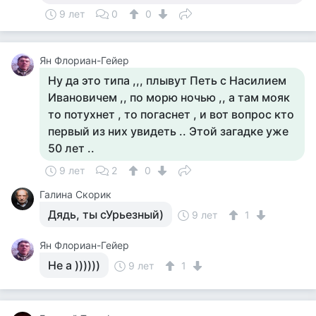
9 лет
0
0
Ян Флориан-Гейер
Ну да это типа ,,, плывут Петь с Насилием
Ивановичем ,, по морю ночью ,, а там мояк
то потухнет , то погаснет , и вот вопрос кто
первый из них увидеть .. Этой загадке уже
50 лет ..
9 лет
2
0
Галина Скорик
Дядь, ты сУрьезный)
9 лет
1
Ян Флориан-Гейер
Не а ))))))
9 лет
1