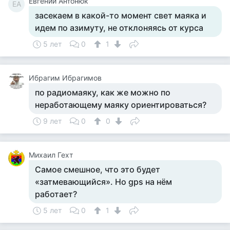
Евгений Антонюк
ЕА
засекаем в какой-то момент свет маяка и
идем по азимуту, не отклоняясь от курса
5 лет
0
1
Ибрагим Ибрагимов
по радиомаяку, как же можно по
неработающему маяку ориентироваться?
9 лет
0
0
Михаил Гехт
Самое смешное, что это будет
«затмевающийся». Но gps на нём
работает?
5 лет
0
1