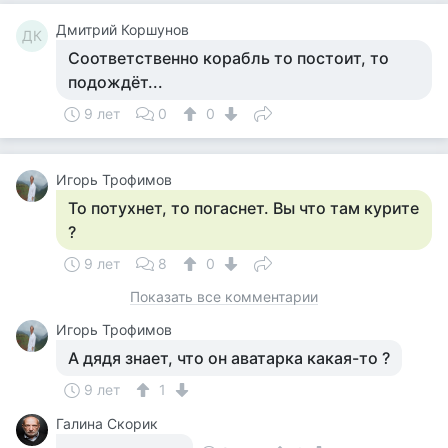
Дмитрий Коршунов
ДК
Соответственно корабль то постоит, то
подождёт...
9 лет
0
0
Игорь Трофимов
То потухнет, то погаснет. Вы что там курите
?
9 лет
8
0
Показать все комментарии
Игорь Трофимов
А дядя знает, что он аватарка какая-то ?
9 лет
1
Галина Скорик