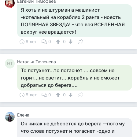
Евгений Тимофеев
Я хоть и не штурман а машинист
-котельный на кораблях 2 ранга - ноесть
ПОЛЯРНАЯ ЗВЕЗДА! - что вся ВСЕЛЕННАЯ
вокруг нее вращается!
8 лет
0
0
Наталья Тюленева
НТ
То потухнет...то погаснет ....совсем не
горит...не светит....корабль и не сможет
добраться до берега....
8 лет
0
0
Елена
Он никак не доберется до берега --потому
что слова потухнет и погаснет -одно и