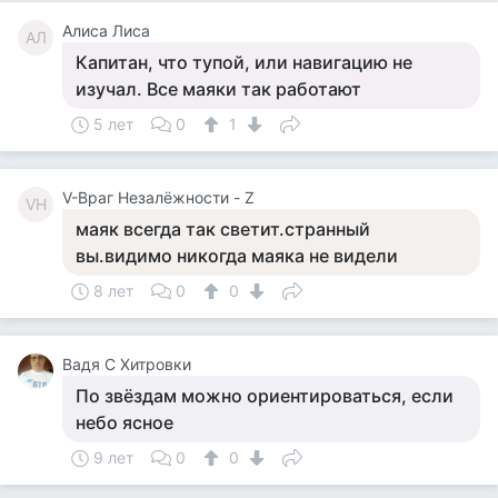
Алиса Лиса
АЛ
Капитан, что тупой, или навигацию не
изучал. Все маяки так работают
5 лет
0
1
V-Враг Незалёжности - Z
VН
маяк всегда так светит.странный
вы.видимо никогда маяка не видели
8 лет
0
0
Вадя С Хитровки
По звёздам можно ориентироваться, если
небо ясное
9 лет
0
0