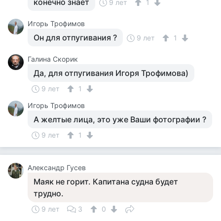
конечно знает
9 лет
1
Игорь Трофимов
Он для отпугивания ?
9 лет
1
Галина Скорик
Да, для отпугивания Игоря Трофимова)
9 лет
1
Игорь Трофимов
А желтые лица, это уже Ваши фотографии ?
9 лет
1
Александр Гусев
Маяк не горит. Капитана судна будет
трудно.
9 лет
3
0