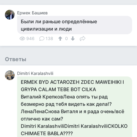
Ермек Башиев
Были ли раньше определённые
цивилизации и люди
946
138
0
Ответы
Dimitri Karalashvili
ERMEK BYD ACTAROZEH ZDEC MAWEIHIKI I
GRYPA CALAM TEBE BOT CILKA
Виталий КрепковЛена опять ты рад
безмерно рад тебя видеть как дела!?
ЛенаЛенаСнова Виталя и я рада очень!всё
отлично как сам?
Dimitri KaralashviliDimitri KaralashviliCKOLKO
CHIMAETE BABLA????