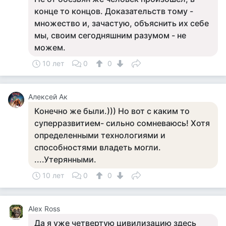
конце то концов. Доказательств тому -
множество и, зачастую, объяснить их себе
мы, своим сегодняшним разумом - не
можем.
10 лет
0
0
Алексей Ак
Конечно же были.))) Но вот с каким то
суперразвитием- сильно сомневаюсь! Хотя
определенными технологиями и
способностями владеть могли.
....Утерянными.
10 лет
0
0
Аlex Ross
Да я уже четвертую цивилизацию здесь