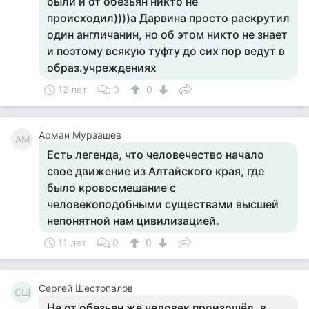
были и от обезьян никто не
происходил))))а Дарвина просто раскрутил
один англичанин, но об этом никто не знает
и поэтому всякую туфту до сих пор ведут в
образ.учреждениях
12 лет
0
0
Арман Мурзашев
АМ
Есть легенда, что человечество начало
свое движение из Алтайского края, где
было кровосмешание с
человекоподобными существами высшей
непонятной нам цивилизацией.
11 лет
0
0
Сергей Шестопалов
СШ
Не от обезьян же человек произошёл, в