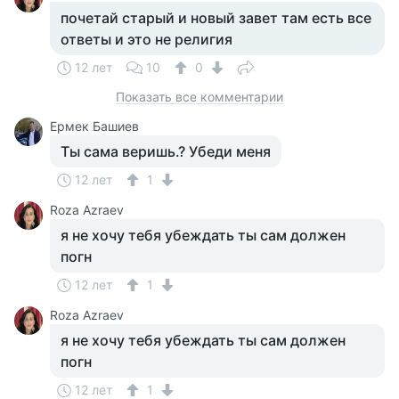
почетай старый и новый завет там есть все
ответы и это не религия
12 лет
10
0
Показать все комментарии
Ермек Башиев
Ты сама веришь.? Убеди меня
12 лет
1
Roza Azraev
я не хочу тебя убеждать ты сам должен
погн
12 лет
1
Roza Azraev
я не хочу тебя убеждать ты сам должен
погн
12 лет
1