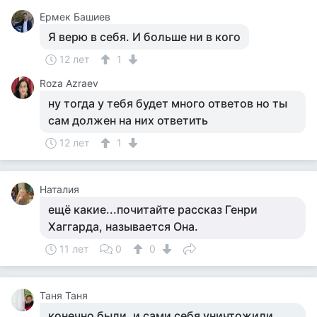
Ермек Башиев
Я верю в себя. И больше ни в кого
12 лет
1
Roza Azraev
ну тогда у тебя будет много ответов но ты
сам должен на них ответить
12 лет
1
Наталия
ещё какие...почитайте рассказ Генри
Хаггарда, называется Она.
11 лет
0
0
Таня Таня
конечно были, и сами себя уничтожили...