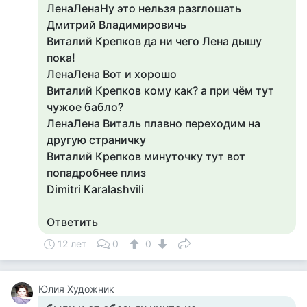
ЛенаЛенаНу это нельзя разглошать
Дмитрий Владимировичь
Виталий Крепков да ни чего Лена дышу
пока!
ЛенаЛена Вот и хорошо
Виталий Крепков кому как? а при чём тут
чужое бабло?
ЛенаЛена Виталь плавно переходим на
другую страничку
Виталий Крепков минуточку тут вот
попадробнее плиз
Dimitri Karalashvili
Ответить
12 лет
0
0
Юлия Художник