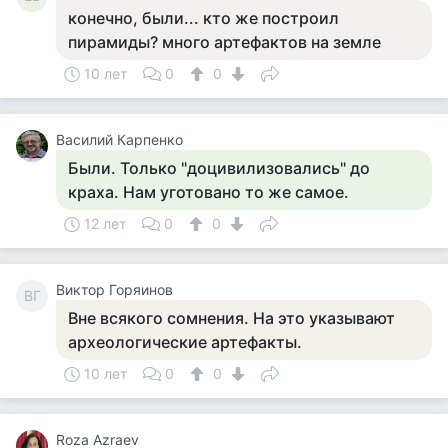
конечно, были... кто же построил
пирамиды? много артефактов на земле
10 лет
0
0
Василий Карпенко
Были. Только "доцивилизовались" до
краха. Нам уготовано то же самое.
12 лет
0
0
Виктор Горяинов
ВГ
Вне всякого сомнения. На это указывают
археологические артефакты.
10 лет
0
0
Roza Azraev