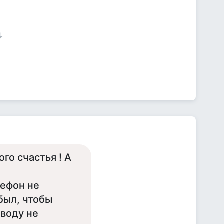
го счастья ! А
лефон не
был, чтобы
 воду не