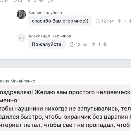
2 лет
2
0
Ксения Голубева
спасибо Вам огромное))
12 лет
1
Александр Черников
АЧ
Пожалуйста.
12 лет
1
асия Михайленко
оздравляю! Желаю вам простого человеческо
менно:
тобы наушники никогда не запутывались, те
адился быстро, чтобы экранчик без царапин 
нтернет летал, чтобы свет не пропадал, чтоб