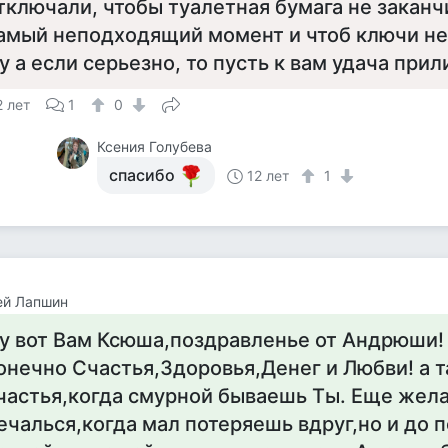
тключали, чтобы туалетная бумага не заканч
амый неподходящий момент и чтоб ключи не 
у а если серьезно, то пусть к вам удача прил
2 лет
1
0
Ксения Голубева
спасибо
12 лет
1
ей Лапшин
у вот Вам Ксюша,поздравленье от Андрюши
онечно Счастья,Здоровья,Денег и Любви! а т
частья,когда смурной бываешь Ты. Еще жел
ечалься,когда мал потеряешь вдруг,но и до п