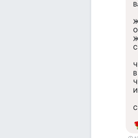
В
Ж
О
Ж
С
Ч
В
Ч
И
С