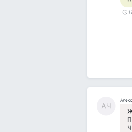
1
Алек
АЧ
Ж
П
Ч