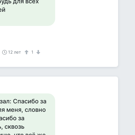
будь для всех
ей
12 лет
1
ал: Спасибо за
для меня, словно
асибо за
ь, сквозь