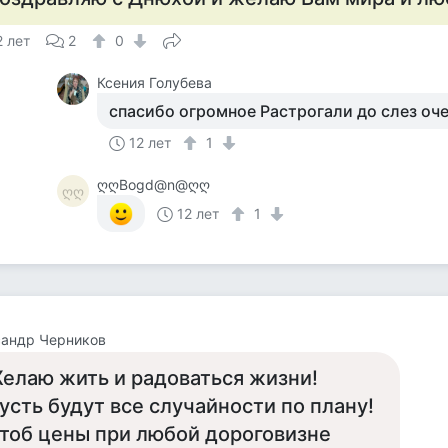
2 лет
2
0
Ксения Голубева
спасибо огромное Растрогали до слез оче
12 лет
1
ღღBogd@n@ღღ
ღღ
12 лет
1
сандр Черников
елаю жить и радоваться жизни!
усть будут все случайности по плану!
тоб цены при любой дороговизне