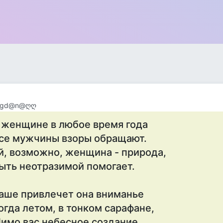
ogd@n@ღღ
 женщине в любое время года
се мужчины взоры обращают.
й, возможно, женщина - природа,
ыть неотразимой помогает.
аше привлечет она вниманье
огда летом, в тонком сарафане,
имо вас небесное создание