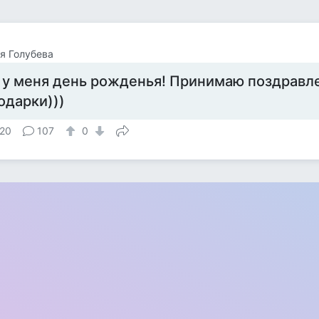
я Голубева
 у меня день рожденья! Принимаю поздравл
одарки)))
20
107
0