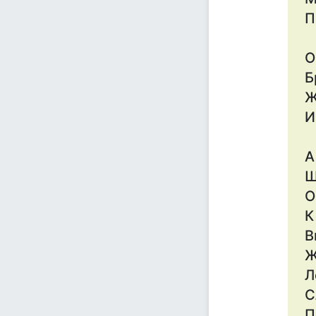
П
О
Б
Ж
И
А
Щ
О
К
В
Ж
Л
С
П