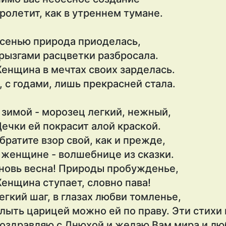
ролетит, как в утреннем тумане.
сенью природа приоделась,
рызгами расцветки разбросала.
енщина в мечтах своих зарделась.
, с годами, лишь прекрасней стала.
 зимой - морозец легкий, нежный,
ечки ей покрасит алой краской.
братите взор свой, как и прежде,
 женщине - волшебнице из сказки.
новь весна! Природы пробужденье,
енщина ступает, словно пава!
егкий шаг, в глазах любви томленье,
лыть царицей можно ей по праву. Эти стихи 
оздравляю с Днюхой и желаю Вам мира и любв