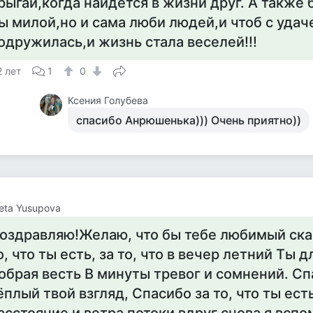
рыгай,когда найдется в жизни друг. А также 
ы милой,но и сама люби людей,и чтоб с удач
одружилась,и жизнь стала веселей!!!
2 лет
1
0
Ксения Голубева
спасибо Анрюшенька))) Очень приятно))
veta Yusupova
оздравляю!Желаю, что бы тебе любимый сказ
о, что ты есть, за то, что в вечер летний Ты 
обрая весть В минуты тревог и сомнений. Сп
ёплый твой взгляд, Спасибо за то, что ты ест