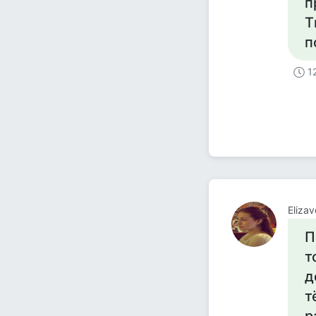
п
Т
п
1
Eliza
П
т
д
т