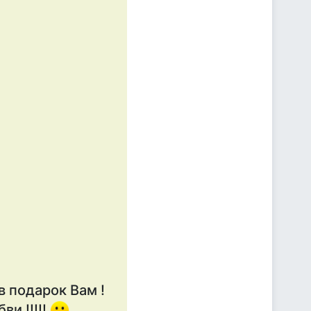
в подарок Вам !
и !!!!!