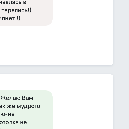
ивалась в
терялись!)
ипнет !)
! Желаю Вам
ак же мудрого
аю-не
отолка не