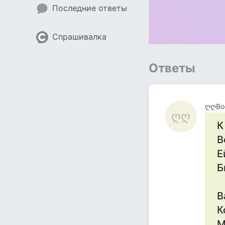
Последние ответы
Спрашивалка
Ответы
ღღB
ღღ
К
В
Е
Б
В
К
М