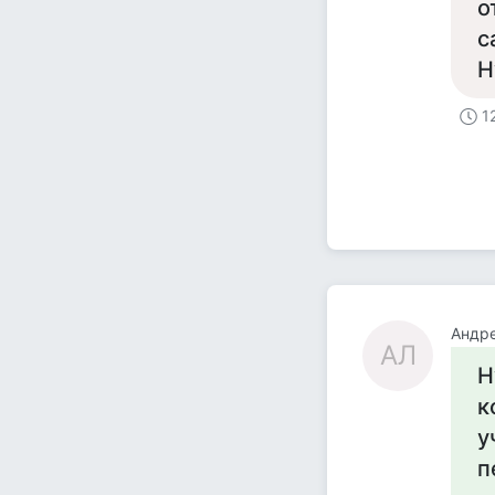
о
с
Н
1
Андр
АЛ
Н
к
у
п