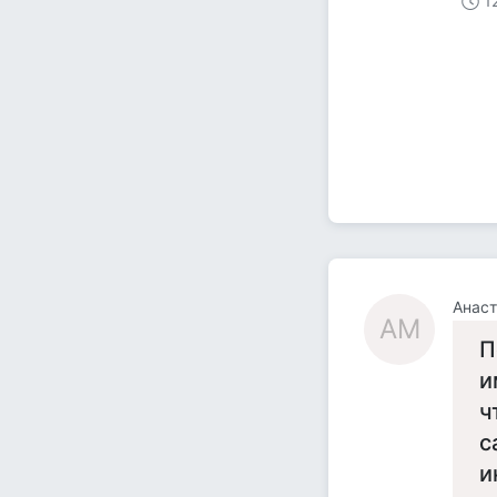
1
Анаст
АМ
П
и
ч
с
и