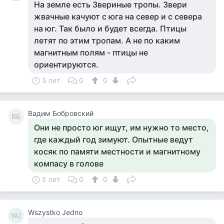
На земле есть Звериные тропы. Звери
жвачные качуют с юга на север и с севера
на юг. Так было и будет всегда. Птицы
летят по этим тропам. А не по каким
магнитным полям - птицы не
ориентируются.
5 лет
0
0
Вадим Бобровский
ВБ
Они не просто юг ищут, им нужно то место,
где каждый год зимуют. Опытные ведут
косяк по памяти местности и магнитному
компасу в голове
5 лет
0
0
Wszystko Jedno
WJ