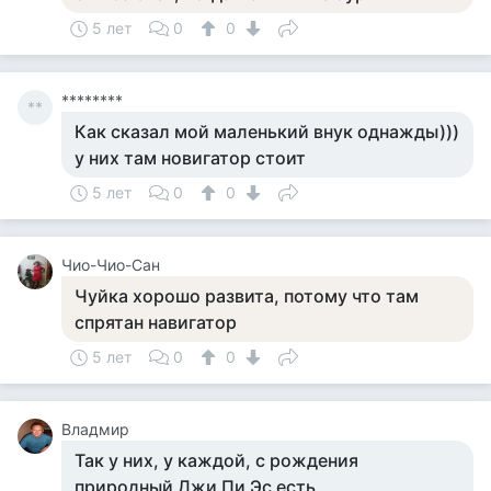
5 лет
0
0
********
**
Как сказал мой маленький внук однажды)))
у них там новигатор стоит
5 лет
0
0
Чио-Чио-Сан
Чуйка хорошо развита, потому что там
спрятан навигатор
5 лет
0
0
Владмир
Так у них, у каждой, с рождения
природный Джи Пи Эс есть.