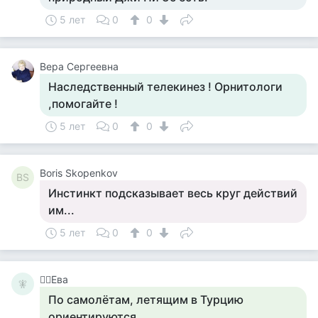
5 лет
0
0
Вера Сергеевна
Наследственный телекинез ! Орнитологи
,помогайте !
5 лет
0
0
Boris Skopenkov
BS
Инстинкт подсказывает весь круг действий
им...
5 лет
0
0
🧚‍♀️Ева
🧚‍
По самолётам, летящим в Турцию
ориентируются