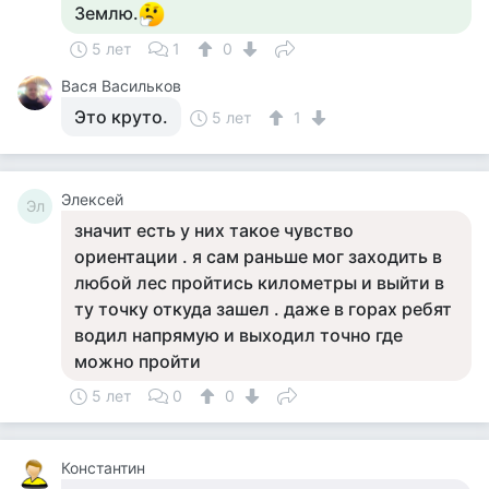
Землю.
5 лет
1
0
Вася Васильков
Это круто.
5 лет
1
Элексей
Эл
значит есть у них такое чувство
ориентации . я сам раньше мог заходить в
любой лес пройтись километры и выйти в
ту точку откуда зашел . даже в горах ребят
водил напрямую и выходил точно где
можно пройти
5 лет
0
0
Константин