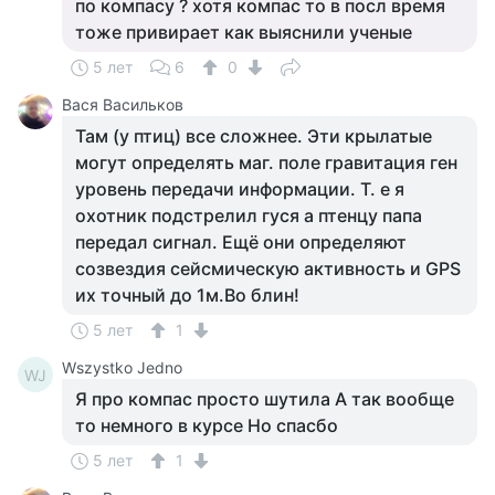
по компасу ? хотя компас то в посл время
тоже привирает как выяснили ученые
5 лет
6
0
Вася Васильков
Там (у птиц) все сложнее. Эти крылатые
могут определять маг. поле гравитация ген
уровень передачи информации. Т. е я
охотник подстрелил гуся а птенцу папа
передал сигнал. Ещё они определяют
созвездия сейсмическую активность и GPS
их точный до 1м.Во блин!
5 лет
1
Wszystko Jedno
WJ
Я про компас просто шутила А так вообще
то немного в курсе Но спасбо
5 лет
1