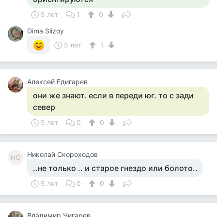
5 лет
1
0
Dima Slizoy
5 лет
1
Алексей Едигарев
они же знают. если в переди юг. то с зади
север
5 лет
0
0
Николай Скороходов
НС
..не только .. и старое гнездо или болото..
5 лет
0
0
Владимир Чигарев