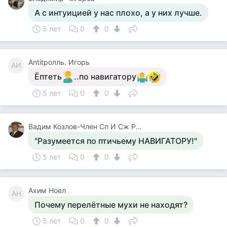
А с интуицией у нас плохо, а у них лучше.
5 лет
0
0
Antitролль. Игорь
AИ
Ёптеть
..по навигатору
5 лет
0
0
Вадим Козлов-Член Сп И Сж России.будут Вопросы -Звоните 8 926 571 18 95
"Разумеется по птичьему НАВИГАТОРУ!"
5 лет
0
0
Ахим Ноел
АН
Почему перелётные мухи не находят?
5 лет
0
0