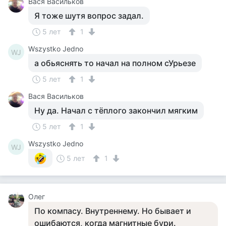
Вася Васильков
Я тоже шутя вопрос задал.
5 лет
1
Wszystko Jedno
WJ
а обьяснять то начал на полном сУрьезе
5 лет
1
Вася Васильков
Ну да. Начал с тёплого закончил мягким
5 лет
1
Wszystko Jedno
WJ
5 лет
1
Олег
По компасу. Внутреннему. Но бывает и
ошибаются, когда магнитные бури.