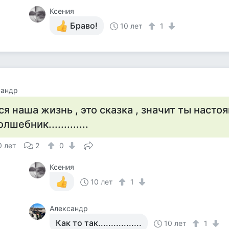
Ксения
Браво!
10 лет
1
сандр
ся наша жизнь , это сказка , значит ты насто
олшебник.............
0 лет
2
0
Ксения
10 лет
1
Александр
Как то так.................
10 лет
1