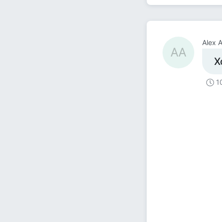
Alex 
AA
Х
1