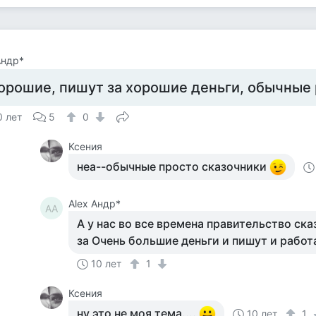
Aндр*
орошие, пишут за хорошие деньги, обычны
0 лет
5
0
Ксения
неа--обычные просто сказочники
Alex Aндр*
AA
А у нас во все времена правительство ска
за Очень большие деньги и пишут и работ
10 лет
1
Ксения
ну это не моя тема....
10 лет
1