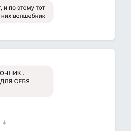
, и по этому тот
я них волшебник
ОЧНИК .
.ДЛЯ СЕБЯ
1