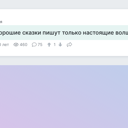
я
орошие сказки пишут только настоящие вол
0 лет
460
75
1