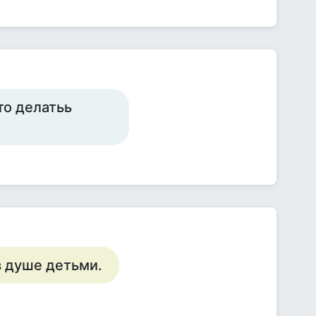
то делатьь
в душе детьми.