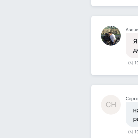
Авер
Я
д
1
Серге
СН
н
р
1