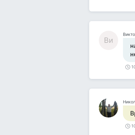
Викт
Ви
н
н
1
Никол
В
1