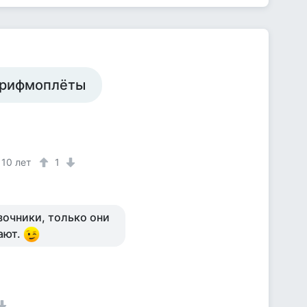
е рифмоплёты
10 лет
1
зочники, только они
ают.