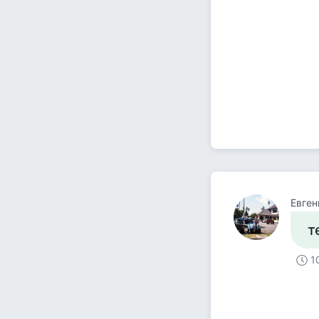
Евген
т
1