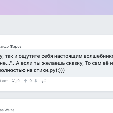
сандр Жаров
у, так и ощутите себя настоящим волшебник
не..."...А если ты желаешь сказку, То сам её и
полностью на стихи.ру):)))
0 лет
0
0
as Weizel