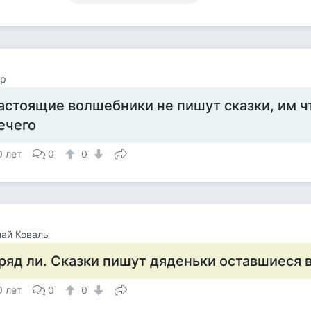
ор
астоящие волшебники не пишут сказки, им ч
ечего
0 лет
0
0
ай Коваль
ряд ли. Сказки пишут дяденьки оставшиеся 
0 лет
0
0