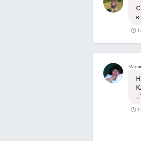
С
к
1
Мари
Н
К
.
1