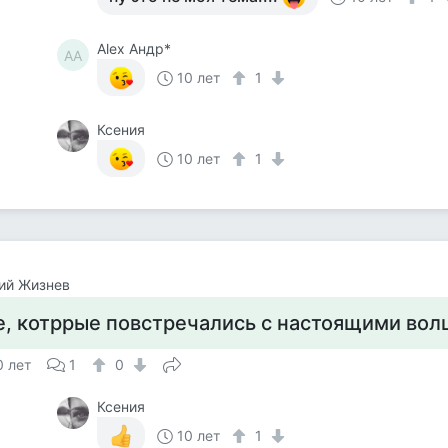
Alex Aндр*
AA
10 лет
1
Ксения
10 лет
1
ий Жизнев
е, котррые повстречались с настоящими во
0 лет
1
0
Ксения
10 лет
1