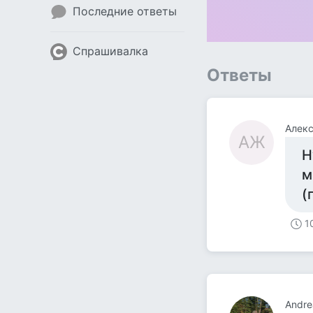
Последние ответы
Спрашивалка
Ответы
Алек
АЖ
Н
м
(
1
Andre