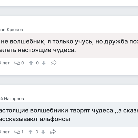
иан Крюков
 не волшебник, я только учусь, но дружба п
елать настоящие чудеса.
0 лет
0
0
й Нагорнов
астоящие волшебники творят чудеса ,,а сказ
ассказывают альфонсы
0 лет
1
0