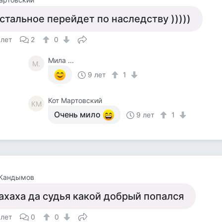
стальное перейдет по наследству )))))
 лет
2
0
Мила ...
М.
9 лет
1
Кот Мартовский
КМ
Очень мило
9 лет
1
 Кандымов
ахаха да судья какой добрый попался
 лет
0
0