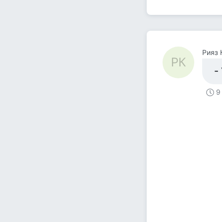
Рияз 
РК
-
9