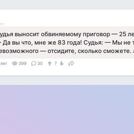
..
удья выносит обвиняемому приговор — 25 л
 Да вы что, мне же 83 года! Судья: — Мы не 
евозможного — отсидите, сколько сможете. 
 лет
399
30
7