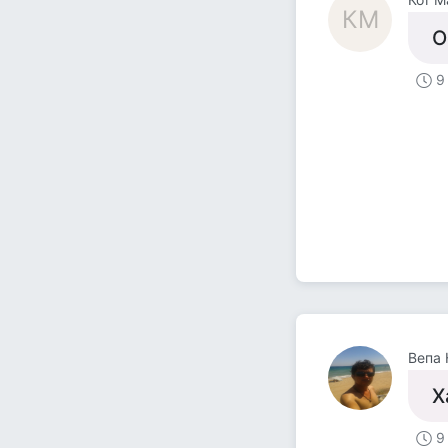
КМ
О
9
Вепа
Х
9