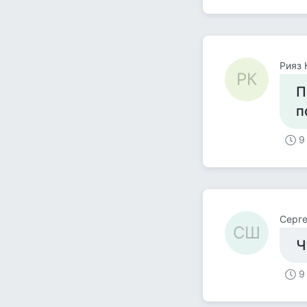
Рияз 
РК
П
п
9
Серг
СШ
Ч
9