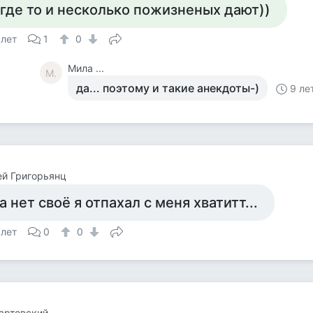
 где то и несколько пожизненых дают))
 лет
1
0
Мила ...
М.
да... поэтому и такие анекдоты-)
9 ле
й Григорьянц
а нет своё я отпахал с меня хватитт...
 лет
0
0
артовский