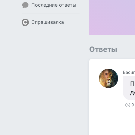
Последние ответы
Спрашивалка
Ответы
Васил
П
д
9