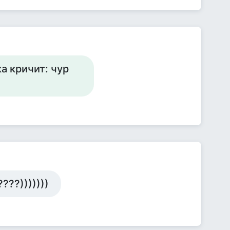
а кричит: чур
???)))))))