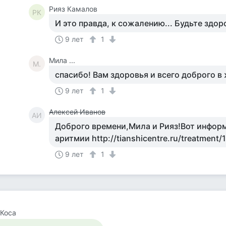
Рияз Камалов
РК
И это правда, к сожалению... Будьте здор
9 лет
1
Мила ...
М.
спасибо! Вам здоровья и всего доброго в
9 лет
1
Алексей Иванов
АИ
Доброго времени,Мила и Рияз!Вот инфор
аритмии http://tianshicentre.ru/treatment/
9 лет
1
Коса