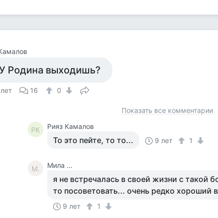
Камалов
 У Родина выходишь?
 лет
16
0
Показать все комментарии
Рияз Камалов
РК
То это пейте, то то...
9 лет
1
Мила ...
М.
я не встречалась в своей жизни с такой б
то посоветовать... очень редко хороший в
9 лет
1