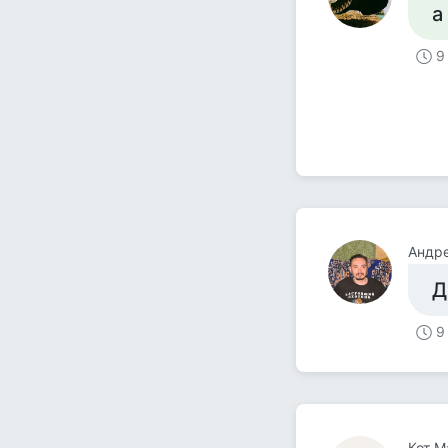
а
9
Андре
Д
9
Кот М