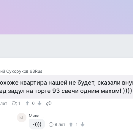
ий Сухоруков 63Rus
охоже квартира нашей не будет, сказали внук
ед задул на торте 93 свечи одним махом! ))))
 лет
1
0
Мила ...
М.
-))))
9 лет
1