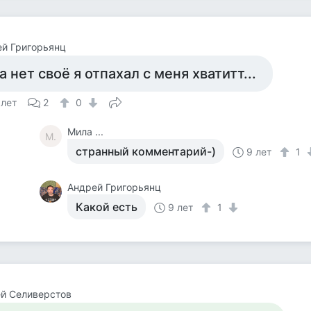
й Григорьянц
а нет своё я отпахал с меня хватитт...
 лет
2
0
Мила ...
М.
странный комментарий-)
9 лет
1
Андрей Григорьянц
Какой есть
9 лет
1
й Селиверстов