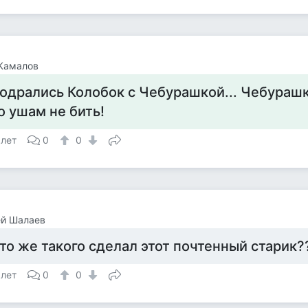
Камалов
одрались Колобок с Чебурашкой... Чебурашк
о ушам не бить!
 лет
0
0
ей Шалаев
то же такого сделал этот почтенный старик??
 лет
0
0