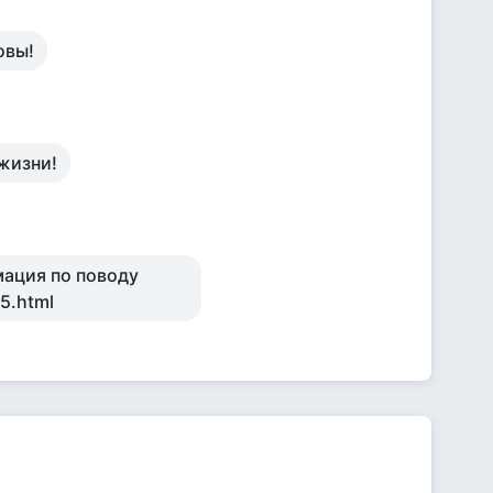
овы!
 жизни!
мация по поводу
15.html