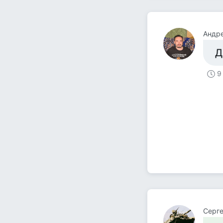
Андре
Д
9
Серге