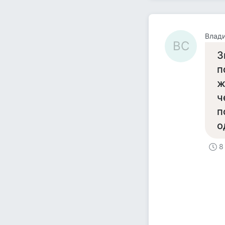
Влад
ВС
З
п
ж
ч
п
о
8