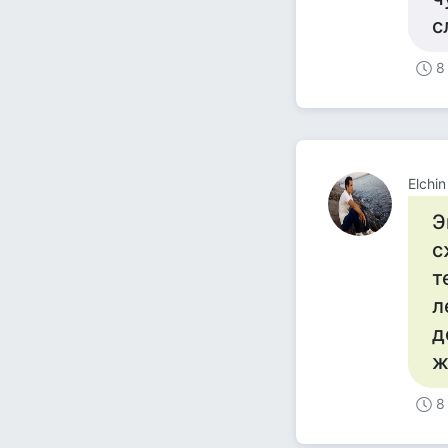
с
8
Elchi
Э
с
т
л
д
ж
8