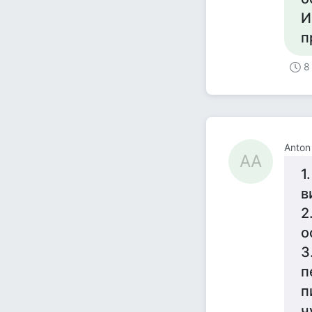
И
п
8
Anton
AA
1
в
2
о
3
п
п
ч