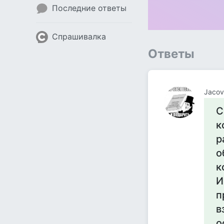
Последние ответы
Спрашивалка
Ответы
Jacov 
С
к
р
о
к
И
п
в
о