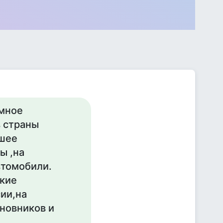
омное
 страны
ошее
ы ,на
втомобили.
ские
ии,на
новников и