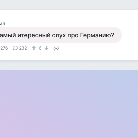
ая
амый итересный слух про Германию?
 276
232
6