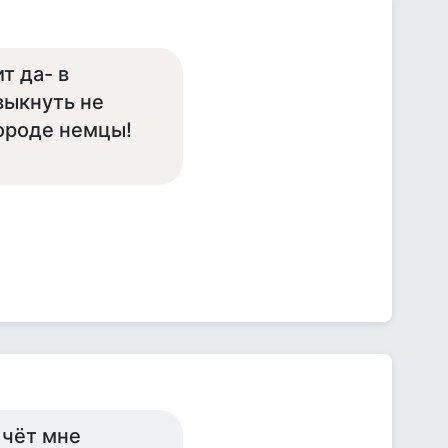
т да- в
выкнуть не
городе немцы!
 чёт мне