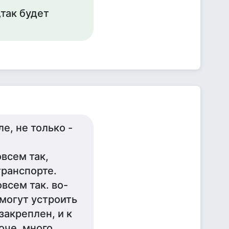
так будет
е, не только -
овсем так,
транспорте.
всем так. во-
могут устроить
закреплен, и к
оче, много