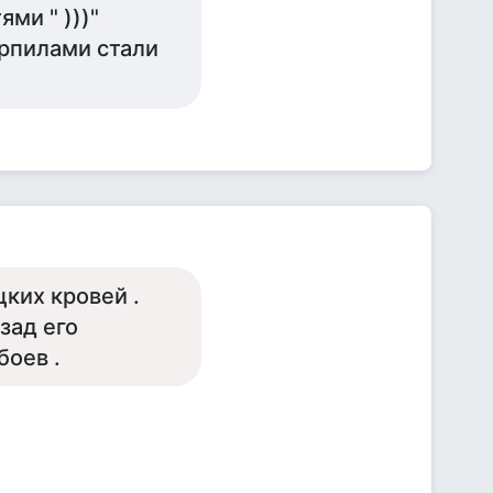
ми " )))"
ерпилами стали
цких кровей .
зад его
боев .