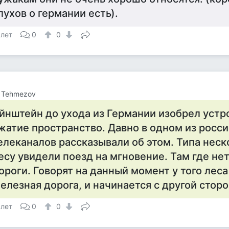
лухов о германии есть).
 лет
0
0
n Tehmezov
йнштейн до ухода из Германии изобрел устр
жатие пространство. Давно в одном из росс
елеканалов рассказывали об этом. Типа неск
есу увидели поезд на мгновение. Там где не
ороги. Говорят на данный момент у того лес
елезная дорога, и начинается с другой сторо
 лет
0
0