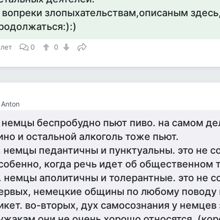
 вопреки злопыхательствам,описаным здесь,
родолжаться:):)
 лет
0
0
 Anton
. немцы беспробудно пьют пиво. на самом дел
ино и остальной алкоголь тоже пьют.
. немцы педантичны и пунктуальны. это не с
собенно, когда речь идет об общественном 
. немцы аполитичны и толерантные. это не со
ервых, немецкие общины по любому поводу 
икет. во-вторых, дух самосознания у немцев 
ужакам они не очень хорошо относятся. (кор