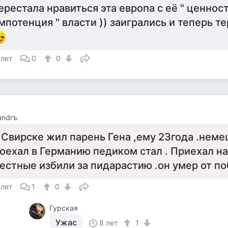
ерестала нравиться эта европа с её " ценностя
мпотенция " власти )) заигрались и теперь т
 лет
0
0
andrъ
 Свирске жил парень Гена ,ему 23года .неме
оехал в Германию педиком стал . Приехал на
естные избили за пидарастию .он умер от по
 лет
1
0
Гурская
Ужас
8 лет
1