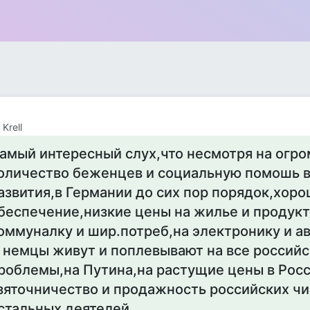
Krell
амый интересный слух,что несмотря на огр
оличество беженцев и социальную помошь в
азвития,в Германии до сих пор порядок,хор
беспечение,низкие цены на жилье и продукт
оммуналку и шир.потреб,на электронику и а
 немцы живут и поплевывают на все россий
роблемы,на Путина,на растущие цены в Росс
зяточничество и продажность российских чи
стальных деятелей.