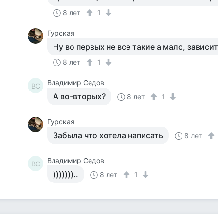
8 лет
1
Гурская
Ну во первых не все такие а мало, зависи
8 лет
1
Владимир Седов
ВС
А во-вторых?
8 лет
1
Гурская
Забыла что хотела написать
8 лет
Владимир Седов
ВС
)))))))..
8 лет
1