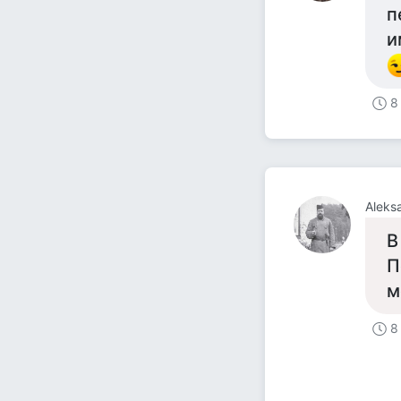
п
и
8
Aleks
В
П
м
8