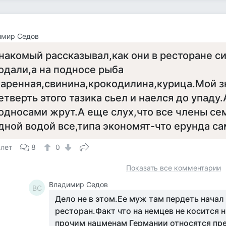
имир Седов
накомый рассказывал,как они в ресторане си
одали,а на подносе рыба
аренная,свинина,крокодилина,курица.Мой 
етверть этого тазика сьел и наелся до упаду
односами жрут.А еще слух,что все члены се
дной водой все,типа экономят-что ерунда са
 лет
8
0
Показать все комментарии
Владимир Седов
ВС
Дело не в этом.Ее муж там пердеть начал 
ресторан.Факт что на немцев не косится н
прочим нацменам Германии относятся пр