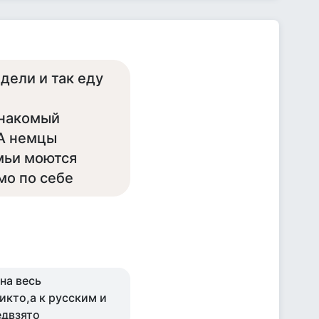
дели и так еду
знакомый
.А немцы
мьи моются
мо по себе
на весь
икто,а к русским и
едвзято