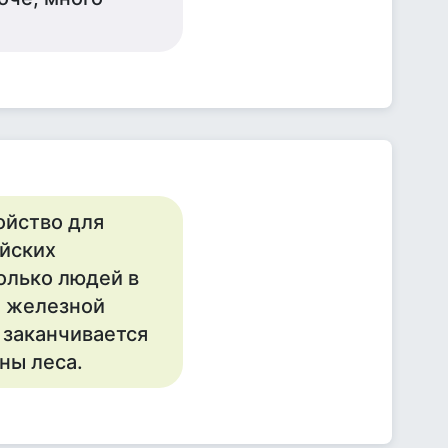
ойство для
ийских
олько людей в
т железной
а заканчивается
ны леса.