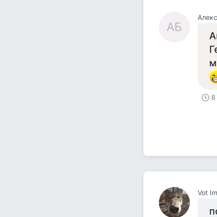
Алек
АБ
А
Г
м
8
Vot I
п