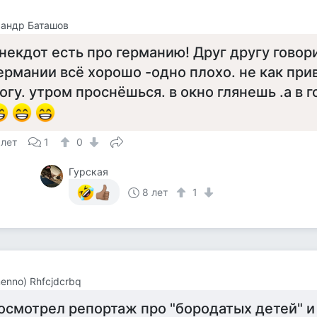
сандр Баташов
некдот есть про германию! Друг другу говори
ермании всё хорошо -одно плохо. не как при
огу. утром проснёшься. в окно глянешь .а в 
 лет
1
0
Гурская
8 лет
1
menno) Rhfcjdcrbq
осмотрел репортаж про "бородатых детей" и