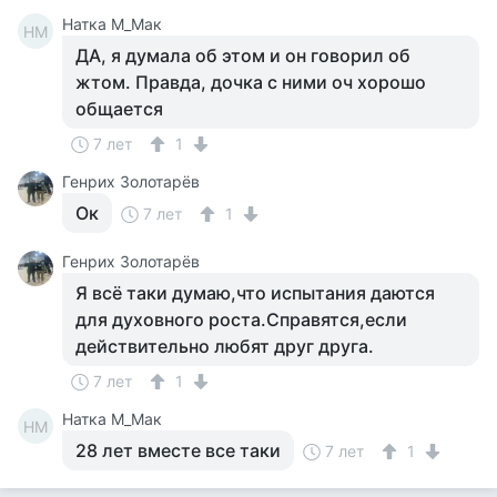
Натка М_Мак
НМ
ДА, я думала об этом и он говорил об
жтом. Правда, дочка с ними оч хорошо
общается
7 лет
1
Генрих Золотарёв
Ок
7 лет
1
Генрих Золотарёв
Я всё таки думаю,что испытания даются
для духовного роста.Справятся,если
действительно любят друг друга.
7 лет
1
Натка М_Мак
НМ
28 лет вместе все таки
7 лет
1