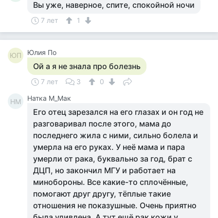
Вы уже, наверное, спите, спокойной ночи
7 лет
1
Юлия По
ЮП
Ой а я не знала про болезнь
7 лет
3
0
Натка М_Мак
НМ
Его отец зарезался на его глазах и он год не
разговаривал после этого, мама до
последнего жила с ними, сильно болела и
умерла на его руках. У неё мама и пара
умерли от рака, буквально за год, брат с
ДЦП, но закончил МГУ и работает на
минобороны. Все какие-то сплочённые,
помогают друг другу, тёплые такие
отношения не показушные. Очень приятно
была удивлена. А тут ещё рак кожи у