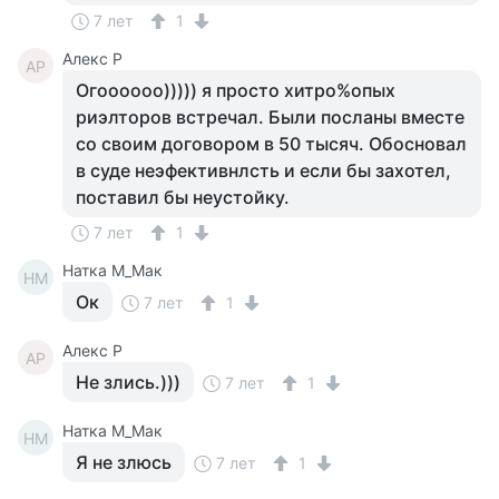
7 лет
1
Алекс Р
АР
Огоооооо))))) я просто хитро%опых
риэлторов встречал. Были посланы вместе
со своим договором в 50 тысяч. Обосновал
в суде неэфективнлсть и если бы захотел,
поставил бы неустойку.
7 лет
1
Натка М_Мак
НМ
Ок
7 лет
1
Алекс Р
АР
Не злись.)))
7 лет
1
Натка М_Мак
НМ
Я не злюсь
7 лет
1