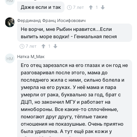
НМ
Даже если и так
7 лет
1
Фердинанд Франц Иосифовович
Не ворчи, мне Рыбин нравится...Если
выпить море водки! - Гениальная песня
7 лет
1
Натка М_Мак
НМ
Его отец зарезался на его глазах и он год не
разговаривал после этого, мама до
последнего жила с ними, сильно болела и
умерла на его руках. У неё мама и пара
умерли от рака, буквально за год, брат с
ДЦП, но закончил МГУ и работает на
минобороны. Все какие-то сплочённые,
помогают друг другу, тёплые такие
отношения не показушные. Очень приятно
была удивлена. А тут ещё рак кожи у