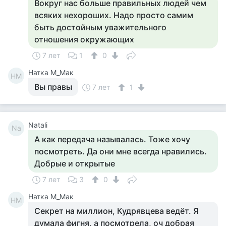
Вокруг нас больше правильных людей чем
всяких нехороших. Надо просто самим
быть достойным уважительного
отношения окружающих
7 лет
1
0
Натка М_Мак
НМ
Вы правы
7 лет
1
Natali
Na
А как передача называлась. Тоже хочу
посмотреть. Да они мне всегда нравились.
Добрые и открытые
7 лет
3
0
Натка М_Мак
НМ
Секрет на миллион, Кудрявцева ведёт. Я
думала фигня, а посмотрела, оч добрая