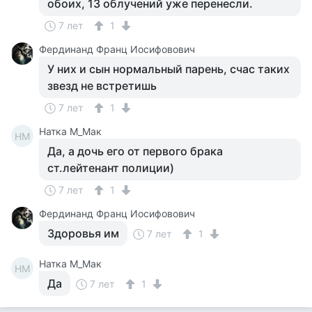
обоих, 13 облучений уже перенесли.
7 лет
1
Фердинанд Франц Иосифовович
У них и сын нормальный парень, счас таких
звезд не встретишь
7 лет
1
Натка М_Мак
НМ
Да, а дочь его от первого брака
ст.лейтенант полиции)
7 лет
1
Фердинанд Франц Иосифовович
Здоровья им
7 лет
1
Натка М_Мак
НМ
Да
7 лет
1