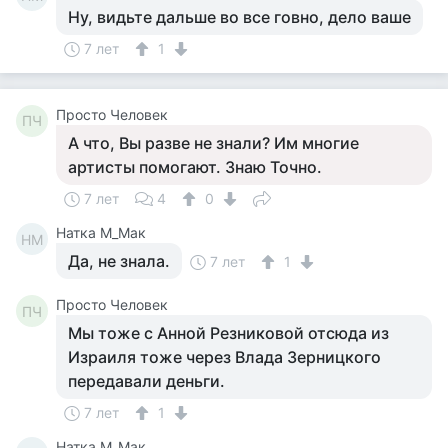
Ну, видьте дальше во все говно, дело ваше
7 лет
1
Просто Человек
ПЧ
А что, Вы разве не знали? Им многие
артисты помогают. Знаю Точно.
7 лет
4
0
Натка М_Мак
НМ
Да, не знала.
7 лет
1
Просто Человек
ПЧ
Мы тоже с Анной Резниковой отсюда из
Израиля тоже через Влада Зерницкого
передавали деньги.
7 лет
1
Натка М_Мак