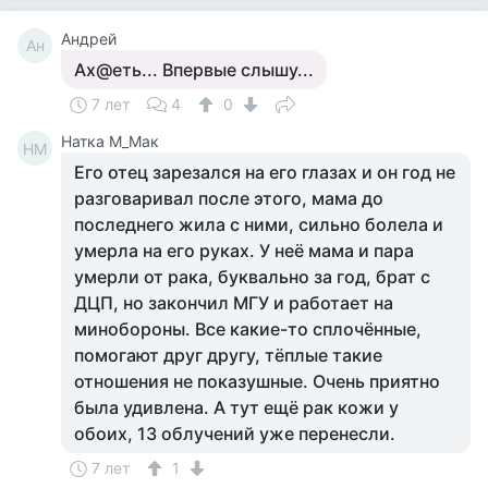
Андрей
Ан
Ах@еть... Впервые слышу...
7 лет
4
0
Натка М_Мак
НМ
Его отец зарезался на его глазах и он год не
разговаривал после этого, мама до
последнего жила с ними, сильно болела и
умерла на его руках. У неё мама и пара
умерли от рака, буквально за год, брат с
ДЦП, но закончил МГУ и работает на
минобороны. Все какие-то сплочённые,
помогают друг другу, тёплые такие
отношения не показушные. Очень приятно
была удивлена. А тут ещё рак кожи у
обоих, 13 облучений уже перенесли.
7 лет
1