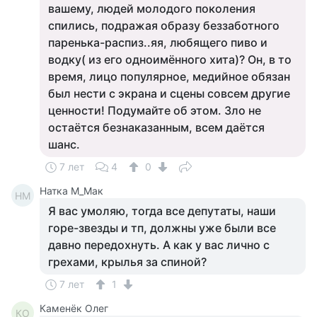
вашему, людей молодого поколения
спились, подражая образу беззаботного
паренька-распиз..яя, любящего пиво и
водку( из его одноимённого хита)? Он, в то
время, лицо популярное, медийное обязан
был нести с экрана и сцены совсем другие
ценности! Подумайте об этом. Зло не
остаётся безнаказанным, всем даётся
шанс.
7 лет
4
0
Натка М_Мак
НМ
Я вас умоляю, тогда все депутаты, наши
горе-звезды и тп, должны уже были все
давно передохнуть. А как у вас лично с
грехами, крылья за спиной?
7 лет
1
Каменёк Олег
КО