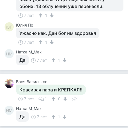
обоих, 13 облучений уже перенесли.
7 лет
1
Юлия По
ЮП
Ужасно как. Дай бог им здоровья
7 лет
1
Натка М_Мак
НМ
Да
7 лет
1
Вася Васильков
Красивая пара и КРЕПКАЯ!!
7 лет
1
0
Натка М_Мак
НМ
Да
7 лет
1