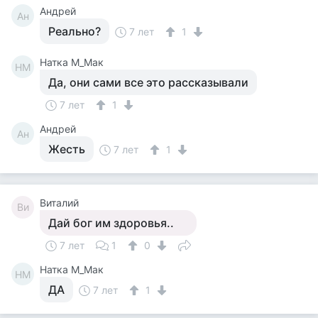
Андрей
Ан
Реально?
7 лет
1
Натка М_Мак
НМ
Да, они сами все это рассказывали
7 лет
1
Андрей
Ан
Жесть
7 лет
1
Виталий
Ви
Дай бог им здоровья..
7 лет
1
0
Натка М_Мак
НМ
ДА
7 лет
1