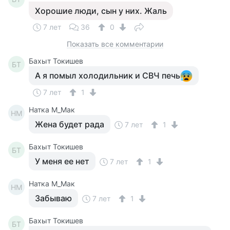
Хорошие люди, сын у них. Жаль
7 лет
36
0
Показать все комментарии
Бахыт Токишев
БТ
А я помыл холодильник и СВЧ печь
7 лет
1
Натка М_Мак
НМ
Жена будет рада
7 лет
1
Бахыт Токишев
БТ
У меня ее нет
7 лет
1
Натка М_Мак
НМ
Забываю
7 лет
1
Бахыт Токишев
БТ