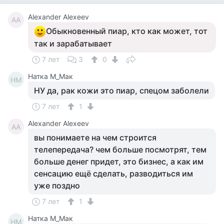
Alexander Alexeev
AA
Обыкновенный пиар, кто как может, тот
так и зарабатывает
7 лет
3
0
Натка М_Мак
НМ
НУ да, рак кожи это пиар, спецом заболели
7 лет
1
Alexander Alexeev
AA
вы понимаете на чем строится
телепередача? чем больше посмотрят, тем
больше денег придет, это бизнес, а как им
сенсацию ещё сделать, разводиться им
уже поздно
7 лет
1
Натка М_Мак
НМ