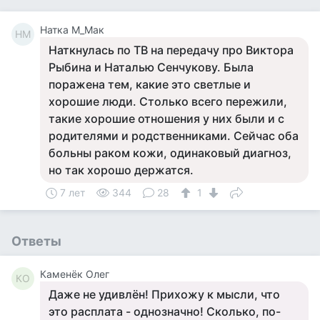
Натка М_Мак
НМ
Наткнулась по ТВ на передачу про Виктора
Рыбина и Наталью Сенчукову. Была
поражена тем, какие это светлые и
хорошие люди. Столько всего пережили,
такие хорошие отношения у них были и с
родителями и родственниками. Сейчас оба
больны раком кожи, одинаковый диагноз,
но так хорошо держатся.
7 лет
344
28
1
Ответы
Каменёк Олег
КО
Даже не удивлён! Прихожу к мысли, что
это расплата - однозначно! Сколько, по-