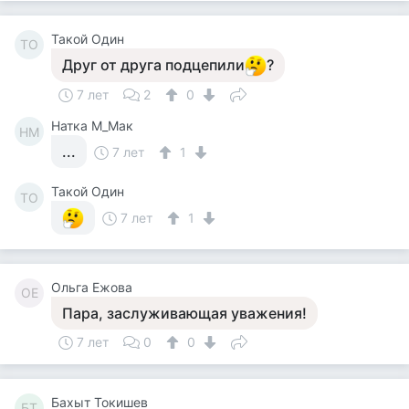
Такой Один
ТО
Друг от друга подцепили
?
7 лет
2
0
Натка М_Мак
НМ
...
7 лет
1
Такой Один
ТО
7 лет
1
Ольга Ежова
ОЕ
Пара, заслуживающая уважения!
7 лет
0
0
Бахыт Токишев
БТ