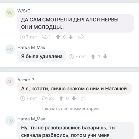
W/S/G
W/
ДА САМ СМОТРЕЛ И ДЁРГАЛСЯ НЕРВЫ
ОНИ МОЛОДЦЫ..
7 лет
1
0
Натка М_Мак
НМ
Я была удивлена
7 лет
1
Алекс Р
АР
А я, кстати, лично знаком с ним и Наташей.
7 лет
28
0
Показать все комментарии
Натка М_Мак
НМ
Ну, ты не разобравшись базаришь, ты
сначала разберись, потом учи меня