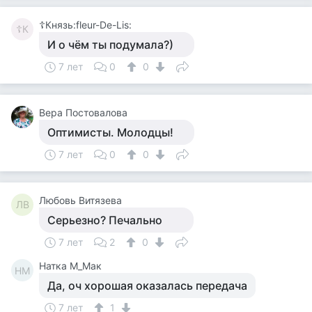
☦Князь:fleur-De-Lis:
☦К
И о чём ты подумала?)
7 лет
0
0
Вера Постовалова
Оптимисты. Молодцы!
7 лет
0
0
Любовь Витязева
ЛВ
Серьезно? Печально
7 лет
2
0
Натка М_Мак
НМ
Да, оч хорошая оказалась передача
7 лет
1