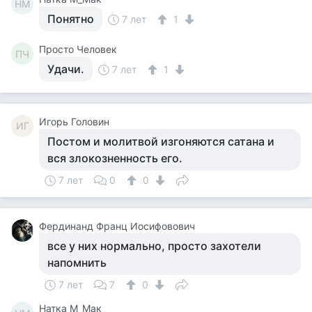
НМ
Понятно
7 лет
1
Просто Человек
ПЧ
Удачи.
7 лет
1
Игорь Головин
ИГ
Постом и молитвой изгоняются сатана и
вся злокозненность его.
7 лет
0
0
Фердинанд Франц Иосифовович
все у них нормально, просто захотели
напомнить
7 лет
7
0
Натка М_Мак