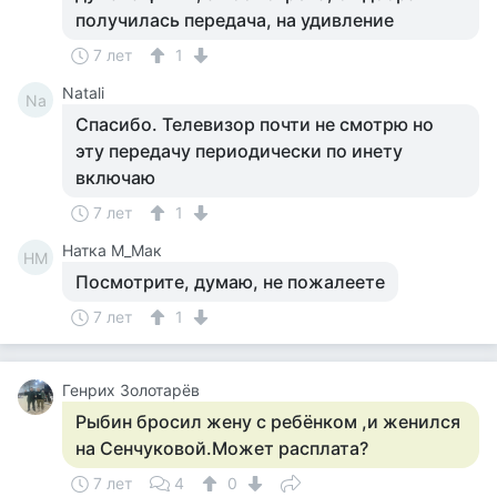
получилась передача, на удивление
7 лет
1
Natali
Na
Спасибо. Телевизор почти не смотрю но
эту передачу периодически по инету
включаю
7 лет
1
Натка М_Мак
НМ
Посмотрите, думаю, не пожалеете
7 лет
1
Генрих Золотарёв
Рыбин бросил жену с ребёнком ,и женился
на Сенчуковой.Может расплата?
7 лет
4
0