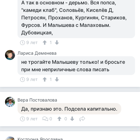
А так в основном - дерьмо. Вся попса,
"камеди клаб", Соловьёв, Киселёв Д,
Петросян, Проханов, Кургинян, Стариков,
Фурсов. И Малышева с Малаховым.
Дубовицкая,
9 лет
1
Лариса Деменева
не трогайте Малышеву только! и бросьте
при мне неприличные слова писать
9 лет
1
Вера Постовалова
Да, признаю это. Подсела капитально.
9 лет
0
0
Кострома Ярославна