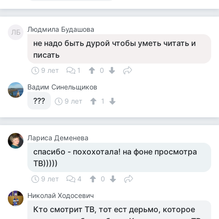
Людмила Будашова
ЛБ
не надо быть дурой чтобы уметь читать и
писать
9 лет
1
0
Вадим Синельщиков
???
9 лет
1
Лариса Деменева
спасибо - похохотала! на фоне просмотра
ТВ)))))
9 лет
4
0
Николай Ходосевич
Кто смотрит ТВ, тот ест дерьмо, которое