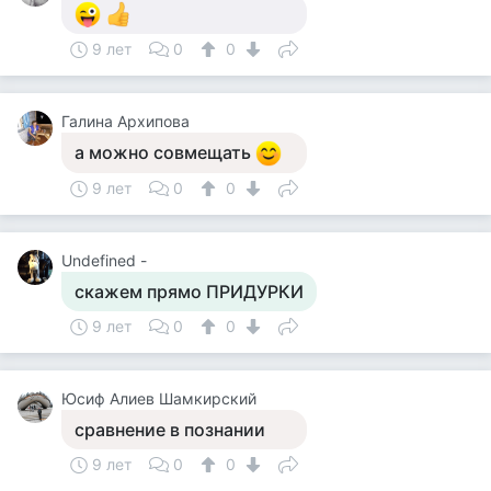
9 лет
0
0
Галина Архипова
а можно совмещать
9 лет
0
0
Undefined -
скажем прямо ПРИДУРКИ
9 лет
0
0
Юсиф Алиев Шамкирский
сравнение в познании
9 лет
0
0