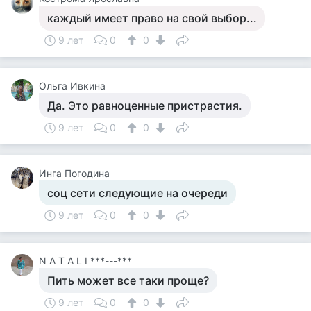
каждый имеет право на свой выбор...
9 лет
0
0
Ольга Ивкина
Да. Это равноценные пристрастия.
9 лет
0
0
Инга Погодина
соц сети следующие на очереди
9 лет
0
0
N A T A L I ***---***
Пить может все таки проще?
9 лет
0
0