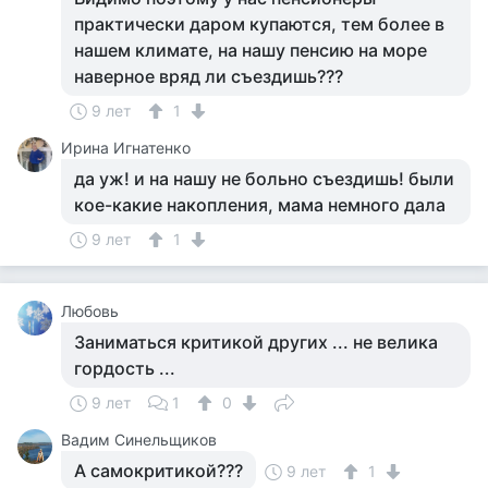
практически даром купаются, тем более в
нашем климате, на нашу пенсию на море
наверное вряд ли съездишь???
9 лет
1
Ирина Игнатенко
да уж! и на нашу не больно съездишь! были
кое-какие накопления, мама немного дала
9 лет
1
Любовь
Заниматься критикой других ... не велика
гордость ...
9 лет
1
0
Вадим Синельщиков
А самокритикой???
9 лет
1