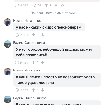
9 лет
24
0
Показать все комментарии
Ирина Игнатенко
у нас никаких скидок пенсионерам!
9 лет
1
Вадим Синельщиков
У нас городок небольшой видимо может
себе позволить!!!
9 лет
1
Ирина Игнатенко
а наши пенсии просто не позволяют часто
такое удовольствие
9 лет
1
Вадим Синельщиков
Видимо поэтому у нас пенсионеры