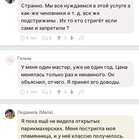
Странно. Мы все нуждаемся в этой услуге а
как-же чиновники и т. д. все же
подстрижены . Их то кто стригёт если
сами и запретили ?
6 лет
0
0
Галым
Га
У меня один мастер, уже не один год. Цена
менялась только раз и ненамного. Он
объяснил, отчего. Я принял его доводы.
5 лет
0
0
Людмила (Мила)
Я пока ещё не видела открытых
парикмахерских. Меня постригла моя
племянница, и у неё классно получилось.