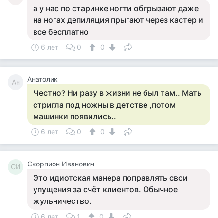
а у нас по старинке ногти обгрызают даже
на ногах депиляция прыгают через кастер и
все бесплатно
6 лет
0
0
Анатолик
Ан
Честно? Ни разу в жизни не был там.. Мать
стригла под ножны в детстве ,потом
машинки появились..
6 лет
0
0
Скорпион Иванович
СИ
Это идиотская манера поправлять свои
упущения за счёт клиентов. Обычное
жульничество.
6 лет
1
0