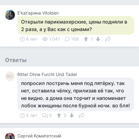
Е'kat'ерина Vitolden
Открыли парикмахерские, цены подняли в
2 раза, а у Вас как с ценами?
6 лет
1 041
168
1
Ответы
Ritter Ohne Furcht Und Tadel
RO
попросил постричь меня под пятёрку. так
нет, оставила чёлку, прилизав её так, что
не видно. а дома она торчит и напоминает
лобок женщины после бурной ночи. во бля!
5 лет
0
0
Сергей Комитетский