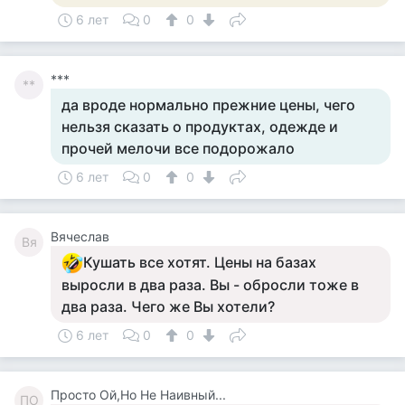
6 лет
0
0
***
**
да вроде нормально прежние цены, чего
нельзя сказать о продуктах, одежде и
прочей мелочи все подорожало
6 лет
0
0
Вячеслав
Вя
Кушать все хотят. Цены на базах
выросли в два раза. Вы - обросли тоже в
два раза. Чего же Вы хотели?
6 лет
0
0
Просто Ой,Но Не Наивный...
ПО