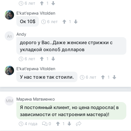
6 лет
1
Е'kat'ерина Vitolden
Ок 10$
6 лет
1
Andy
An
дорого у Вас..Даже женские стрижки с
укладкой около5 долларов
6 лет
1
Е'kat'ерина Vitolden
У нас тоже так стоили.
6 лет
1
Марина Матвиенко
ММ
Я постоянный клиент, но цена подросла( в
зависимости от настроения мастера)!
4 года
0
1