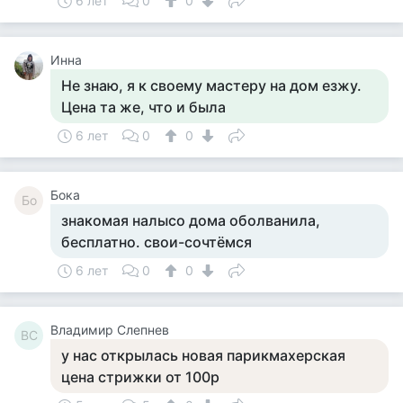
6 лет
0
0
Инна
Не знаю, я к своему мастеру на дом езжу.
Цена та же, что и была
6 лет
0
0
Бока
Бо
знакомая налысо дома оболванила,
бесплатно. свои-сочтёмся
6 лет
0
0
Владимир Слепнев
ВС
у нас открылась новая парикмахерская
цена стрижки от 100р