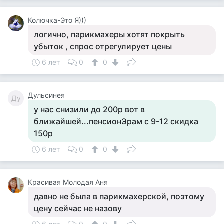
Колючка-Это Я)))
логично, парикмахеры хотят покрыть
убыток , спрос отрегулирует цены
6 лет
0
0
Дульсинея
Ду
у нас снизили до 200р вот в
ближайшей...пенсионЭрам с 9-12 скидка
150р
6 лет
0
0
Красивая Молодая Аня
давно не была в парикмахерской, поэтому
цену сейчас не назову