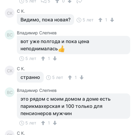
5 лет
5
0
С К.
СК
Видимо, пока новая?
5 лет
1
Владимир Слепнев
ВС
вот уже полгода и пока цена
неподнималась
5 лет
1
С К.
СК
странно
5 лет
1
Владимир Слепнев
ВС
это рядом с моим домом а доме есть
парикмахерская и 100 только для
пенсионеров мужчин
5 лет
1
С К.