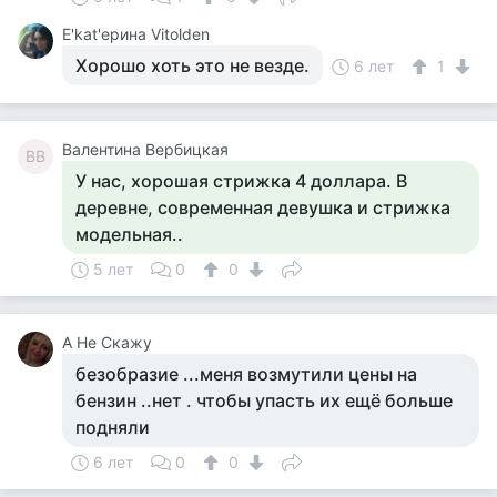
Е'kat'ерина Vitolden
Хорошо хоть это не везде.
6 лет
1
Валентина Вербицкая
ВВ
У нас, хорошая стрижка 4 доллара. В
деревне, современная девушка и стрижка
модельная..
5 лет
0
0
А Не Скажу
безобразие ...меня возмутили цены на
бензин ..нет . чтобы упасть их ещё больше
подняли
6 лет
0
0