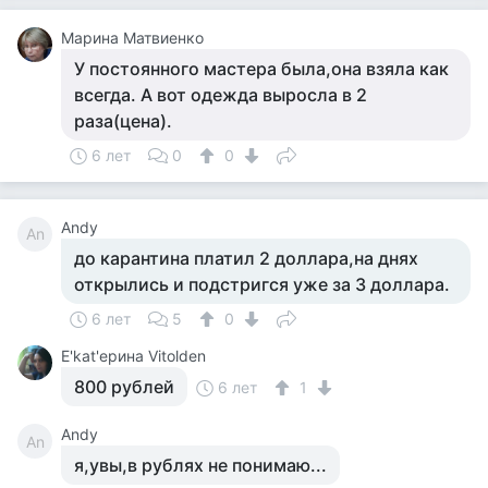
Марина Матвиенко
У постоянного мастера была,она взяла как
всегда. А вот одежда выросла в 2
раза(цена).
6 лет
0
0
Andy
An
до карантина платил 2 доллара,на днях
открылись и подстригся уже за 3 доллара.
6 лет
5
0
Е'kat'ерина Vitolden
800 рублей
6 лет
1
Andy
An
я,увы,в рублях не понимаю...