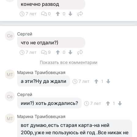
конечно развод
7 лет
0
0
Сергей
Се
что не отдали?)
7 лет
9
0
Показать все комментарии
Марина Трамбовецкая
МТ
а эти?Ну да ждали
7 лет
1
Сергей
Се
иии?) хоть дождались?
7 лет
1
Марина Трамбовецкая
МТ
вот думаю,есть старая карта-на ней
200р,уже не пользуюсь ей год .Все никак не