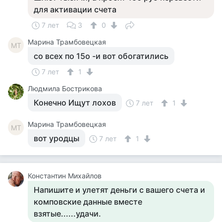
для активации счета
7 лет
3
0
Марина Трамбовецкая
МТ
со всех по 15о -и вот обогатились
7 лет
1
Людмила Бострикова
Конечно Ищут лохов
7 лет
1
Марина Трамбовецкая
МТ
вот уродцы
7 лет
1
Константин Михайлов
Напишите и улетят деньги с вашего счета и
комповские данные вместе
взятые......удачи.