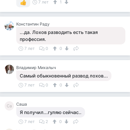
7 лет
1
Константин Раду
...да. Лохов разводить есть такая
профессия.
7 лет
0
0
Владимир Михалыч
Самый обыкновенный развод лохов...
7 лет
0
0
Саша
Са
Я получил...гуляю сейчас..
7 лет
2
0