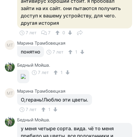
антивирус хороший стоит. я пробовал
зайти на их сайт. они пытаются получить
доступ к вашему устройству, для чего.
другая история
7 лет
7
0
Марина Трамбовецкая
МТ
понятно
7 лет
1
Бедный Мойша.
7 лет
1
Марина Трамбовецкая
МТ
О,герань!Люблю эти цветы.
7 лет
1
Бедный Мойша.
у меня четыре сорта. вида. чё то меня
прибило на цветы. все подоконники и