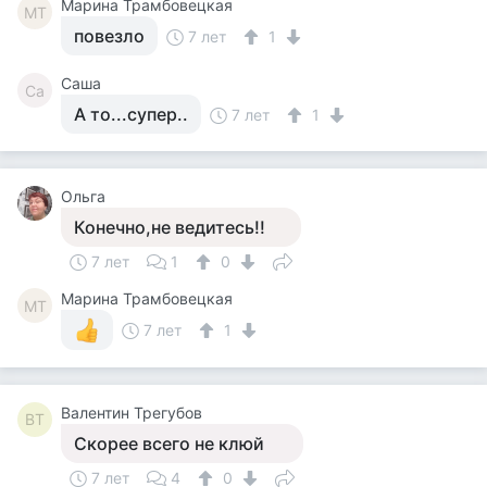
Марина Трамбовецкая
МТ
повезло
7 лет
1
Саша
Са
А то...супер..
7 лет
1
Ольга
Конечно,не ведитесь!!
7 лет
1
0
Марина Трамбовецкая
МТ
7 лет
1
Валентин Трегубов
ВТ
Скорее всего не клюй
7 лет
4
0