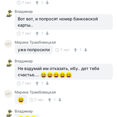
7 лет
1
Владимир
Вот вот, и попросят номер банковской
карты..
7 лет
1
Марина Трамбовецкая
МТ
уже попросили
7 лет
1
Владимир
Не вздумай им отказать, ибу.. дет тебе
счастье....
7 лет
1
Марина Трамбовецкая
МТ
7 лет
1
Владимир