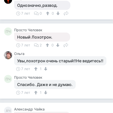
Однозначно,развод.
7 лет
0
0
Просто Человек
ПЧ
Новый Лохотрон.
7 лет
2
0
Ольга
Увы,лохотрон очень старый!!Не ведитесь!!
7 лет
1
Просто Человек
ПЧ
Спасибо. Даже и не думаю.
7 лет
1
Александр Чайка
АЧ