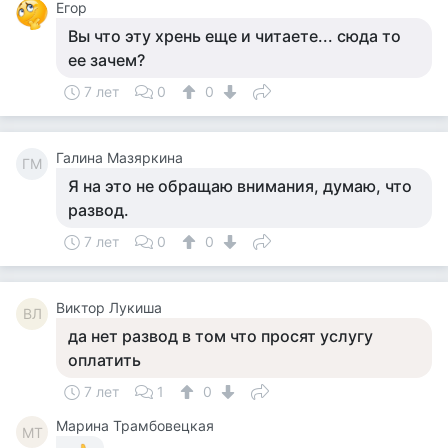
Егор
Вы что эту хрень еще и читаете... сюда то
ее зачем?
7 лет
0
0
Галина Мазяркина
ГМ
Я на это не обращаю внимания, думаю, что
развод.
7 лет
0
0
Виктор Лукиша
ВЛ
да нет развод в том что просят услугу
оплатить
7 лет
1
0
Марина Трамбовецкая
МТ