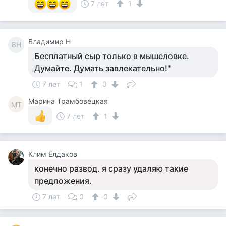
7 лет
1
Владимир Н
ВН
Бесплатный сыр только в мышеловке.
Думайте. Думать завлекательно!"
7 лет
1
0
Марина Трамбовецкая
МТ
7 лет
1
Клим Елдаков
конечно развод. я сразу удаляю такие
предложения.
7 лет
0
0