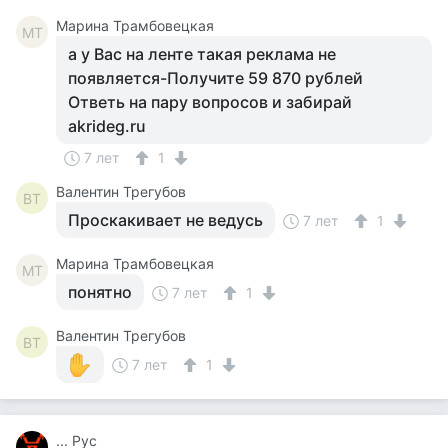
Марина Трамбовецкая
МТ
а у Вас на ленте такая реклама не
появляется-Получите 59 870 рублей
Ответь на пару вопросов и забирай
akrideg.ru
7 лет
1
Валентин Трегубов
ВТ
Проскакивает не ведусь
7 лет
1
Марина Трамбовецкая
МТ
понятно
7 лет
1
Валентин Трегубов
ВТ
7 лет
1
... Рус