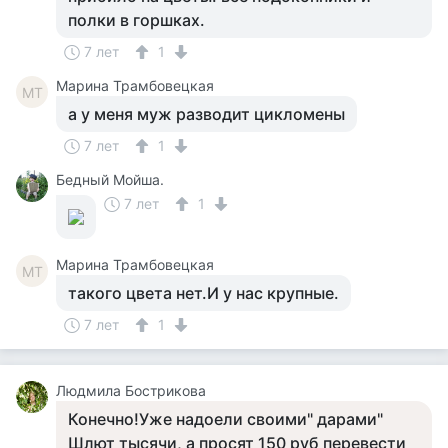
полки в горшках.
7 лет
1
Марина Трамбовецкая
МТ
а у меня муж разводит цикломены
7 лет
1
Бедный Мойша.
7 лет
1
Марина Трамбовецкая
МТ
такого цвета нет.И у нас крупные.
7 лет
1
Людмила Бострикова
Конечно!Уже надоели своими" дарами"
Шлют тысячи, а просят 150 руб перевести