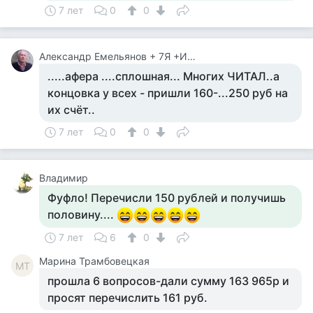
7 лет
0
0
Александр Емельянов + 7Я +Инструктор Туризма
.....афера ....сплошная... Многих ЧИТАЛ..а
концовка у всех - пришли 160-...250 руб на
их счёт..
7 лет
0
0
Владимир
Фуфло! Перечисли 150 рублей и получишь
половину....
7 лет
6
0
Марина Трамбовецкая
МТ
прошла 6 вопросов-дали сумму 163 965р и
просят перечислить 161 руб.