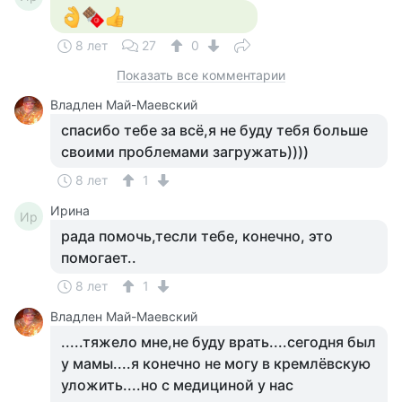
8 лет
27
0
Показать все комментарии
Владлен Май-Маевский
спасибо тебе за всё,я не буду тебя больше
своими проблемами загружать))))
8 лет
1
Ирина
Ир
рада помочь,тесли тебе, конечно, это
помогает..
8 лет
1
Владлен Май-Маевский
.....тяжело мне,не буду врать....сегодня был
у мамы....я конечно не могу в кремлёвскую
уложить....но с медициной у нас