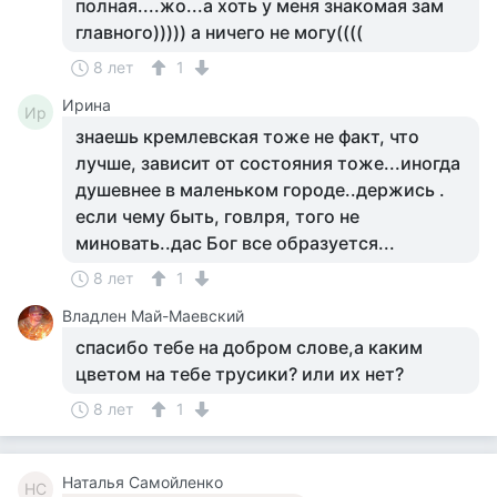
полная....жо...а хоть у меня знакомая зам
главного))))) а ничего не могу((((
8 лет
1
Ирина
Ир
знаешь кремлевская тоже не факт, что
лучше, зависит от состояния тоже...иногда
душевнее в маленьком городе..держись .
если чему быть, говлря, того не
миновать..дас Бог все образуется...
8 лет
1
Владлен Май-Маевский
спасибо тебе на добром слове,а каким
цветом на тебе трусики? или их нет?
8 лет
1
Наталья Самойленко
НС