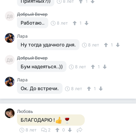
Приятных?))
8 лет
1
Добрый Вечер
ДВ
Работаю..
8 лет
1
Лара
Ну тогда удачного дня.
8 лет
1
Добрый Вечер
ДВ
Бум надеяться..))
8 лет
1
Лара
Ок. До встречи.
8 лет
1
Любовь
БЛАГОДАРЮ !
8 лет
2
0