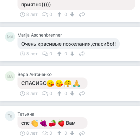
приятно)))))
8 лет
0
0
Marija Aschenbrenner
MA
Очень красивые пожелания,спасибо!!
8 лет
0
0
Вера Антоненко
ВА
СПАСИБО
8 лет
0
0
Татьяна
Та
спс
Вам
8 лет
0
0