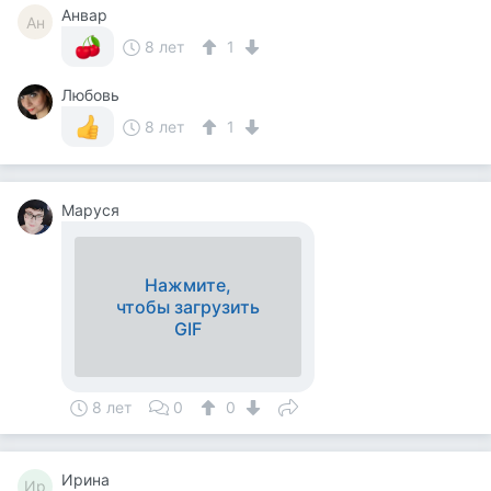
Анвар
Ан
8 лет
1
Любовь
8 лет
1
Маруся
Нажмите,
чтобы загрузить
GIF
8 лет
0
0
Ирина
Ир