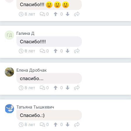
Спасибо!!!
8 лет
0
0
Галина Д
ГД
Спасибо!!!!
8 лет
0
0
Елена Дробчак
спасибо...
8 лет
0
0
Татьяна Тышкевич
Спасибо.:)
8 лет
0
0