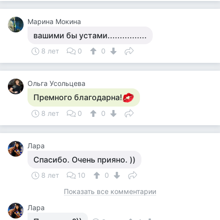
Марина Мокина
вашими бы устами................
8 лет
0
0
Ольга Усольцева
Премного благодарна!
8 лет
0
0
Лара
Спасибо. Очень прияно. ))
8 лет
10
0
Показать все комментарии
Лара