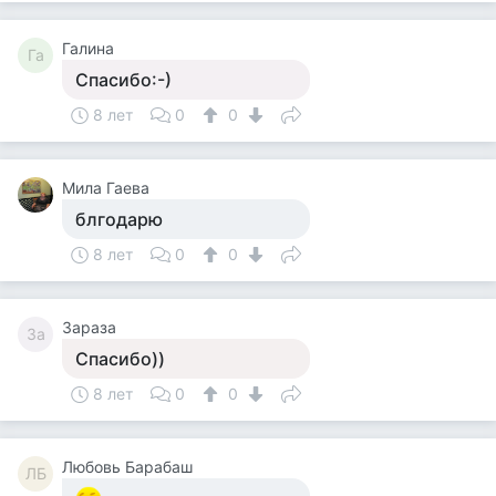
Галина
Га
Спасибо:-)
8 лет
0
0
Мила Гаева
блгодарю
8 лет
0
0
Зараза
За
Спасибо))
8 лет
0
0
Любовь Барабаш
ЛБ