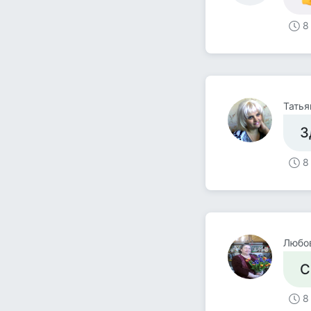
8
Тать
З
8
Любо
С
8