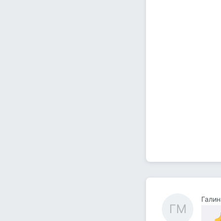
Галин
ГМ