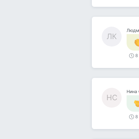
Людм
ЛК
8
Нина 
НС
8