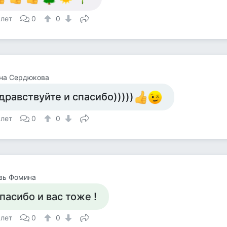
 лет
0
0
яна Сердюкова
дравствуйте и спасибо)))))
 лет
0
0
вь Фомина
пасибо и вас тоже !
 лет
0
0