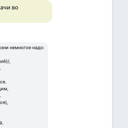
дачи во
зни немногое надо:
ий)/,
.
ся.
щим,
.
ся),
о
й.