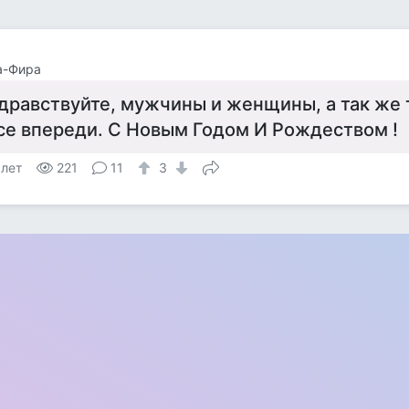
а-Фира
дравствуйте, мужчины и женщины, а так же т
се впереди. С Новым Годом И Рождеством !
 лет
221
11
3