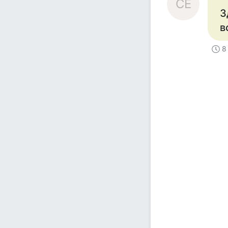
СЕ
З
вс
8