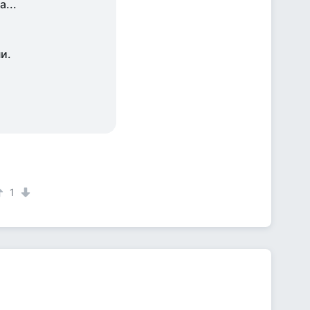
...
и.
1