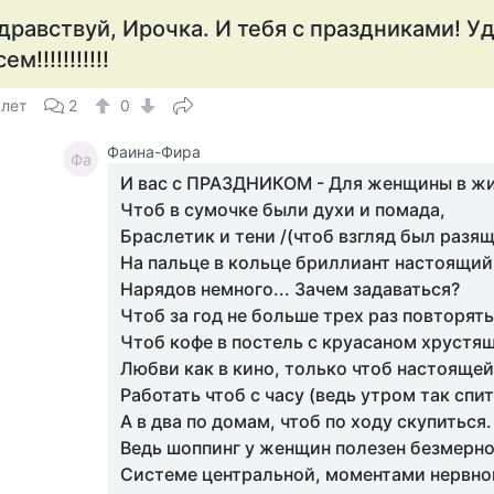
дравствуй, Ирочка. И тебя с праздниками! У
ем!!!!!!!!!!!
 лет
2
0
Фаина-Фира
Фа
И вас с ПРАЗДНИКОМ - Для женщины в жи
Чтоб в сумочке были духи и помада,
Браслетик и тени /(чтоб взгляд был разящ
На пальце в кольце бриллиант настоящий
Нарядов немного... Зачем задаваться?
Чтоб за год не больше трех раз повторять
Чтоб кофе в постель с круасаном хрустя
Любви как в кино, только чтоб настоящей
Работать чтоб с часу (ведь утром так спит
А в два по домам, чтоб по ходу скупиться.
Ведь шоппинг у женщин полезен безмерн
Системе центральной, моментами нервно