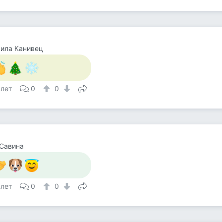
ила Канивец
 лет
0
0
Савина
 лет
0
0