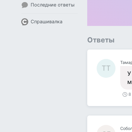
Последние ответы
Спрашивалка
Ответы
Тамар
ТТ
У
м
8
Собол