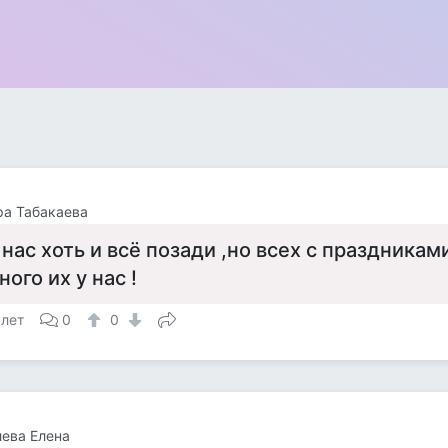
а Табакаева
 нас хоть и всё позади ,но всех с праздника
ного их у нас !
 лет
0
0
ева Елена