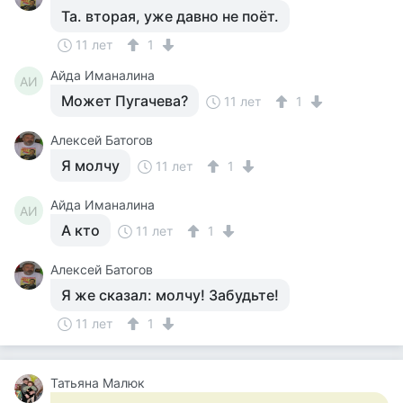
Та. вторая, уже давно не поёт.
11 лет
1
Айда Иманалина
АИ
Может Пугачева?
11 лет
1
Алексей Батогов
Я молчу
11 лет
1
Айда Иманалина
АИ
А кто
11 лет
1
Алексей Батогов
Я же сказал: молчу! Забудьте!
11 лет
1
Татьяна Малюк