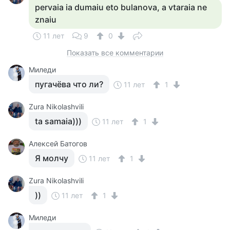
pervaia ia dumaiu eto bulanova, a vtaraia ne
znaiu
11 лет
9
0
Показать все комментарии
Миледи
пугачёва что ли?
11 лет
1
Zura Nikolashvili
ta samaia)))
11 лет
1
Алексей Батогов
Я молчу
11 лет
1
Zura Nikolashvili
))
11 лет
1
Миледи