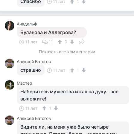
Спасибо
11 лет
1
Анадельф
Буланова и Аллегрова?
11 лет
11
0
Показать все комментарии
Алексей Батогов
страшно
11 лет
1
Мастер
Наберитесь мужества и как на духу...все
выложите!
11 лет
1
Алексей Батогов
Видите ли, на меня уже было четыре