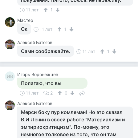
покушения. Пятого, боюсь. не переживу.
11 лет
1
Мастер
Ок
11 лет
1
Алексей Батогов
Сами соображайте.
11 лет
1
Игорь Воронежцев
ИВ
Полагаю, что вы
11 лет
2
0
Алексей Батогов
Мерси боку пур комлеман! Но это сказал
В.И.Ленин в своей работе "Материализм и
эмпириокритицизм". По-моему, это
немногое толковое из того, что он там