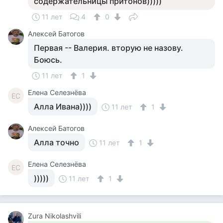
содержательницы притонов)))))
11 лет
4
0
Алексей Батогов
Первая -- Валерия. вторую не назову.
Боюсь.
11 лет
1
Елена Селезнёва
ЕС
Алла Ивана))))
11 лет
1
Алексей Батогов
Алла точно
11 лет
1
Елена Селезнёва
ЕС
)))))
11 лет
1
Zura Nikolashvili