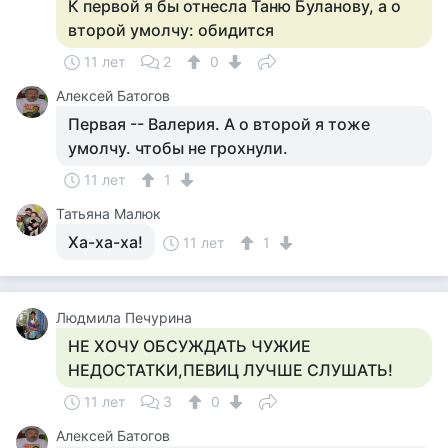
К первой я бы отнесла Таню Буланову, а о
второй умолчу: обидится
11 лет
2
0
Алексей Батогов
Первая -- Валерия. А о второй я тоже
умолчу. чтобы не грохнули.
11 лет
1
Татьяна Малюк
Ха-ха-ха!
11 лет
1
Людмила Печурина
НЕ ХОЧУ ОБСУЖДАТЬ ЧУЖИЕ
НЕДОСТАТКИ,ПЕВИЦ ЛУЧШЕ СЛУШАТЬ!
11 лет
3
0
Алексей Батогов