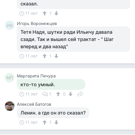
сказал.
11 лет
1
Игорь Воронежцев
ИВ
Тетя Надя, шутки ради Ильичу давала
сзади. Так и вышел сей трактат - " Шаг
вперед и два назад"
11 лет
1
Маргарита Печура
МП
кто-то умный.
11 лет
1
0
Алексей Батогов
Ленин. а где он это сказал?
11 лет
1