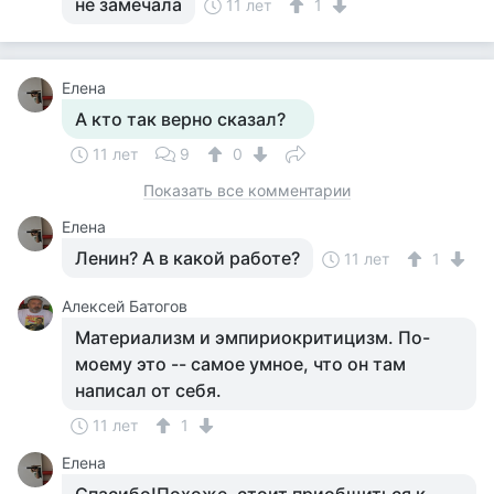
не замечала
11 лет
1
Елена
А кто так верно сказал?
11 лет
9
0
Показать все комментарии
Елена
Ленин? А в какой работе?
11 лет
1
Алексей Батогов
Материализм и эмпириокритицизм. По-
моему это -- самое умное, что он там
написал от себя.
11 лет
1
Елена