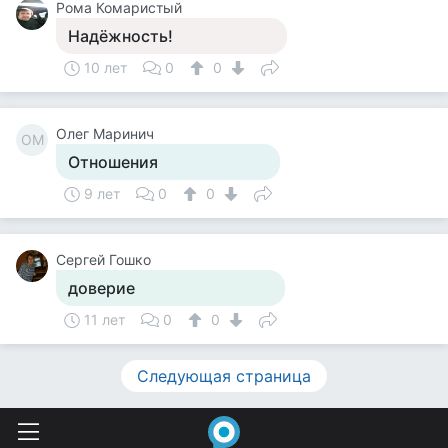
Рома Комаристый
Надёжность!
10 лет
0
0
Олег Маринич
ОМ
Отношения
9 лет
0
0
Сергей Гошко
доверие
11 лет
0
0
Следующая страница