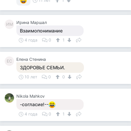
11 лет
1
Ирина Маршал
ИМ
Взаимопонимание
4 года
0
1
Елена Стенина
ЕС
ЗДОРОВЬЕ СЕМЬИ.
10 лет
0
0
Nikola Mahkov
-согласие!--
4 года
0
1