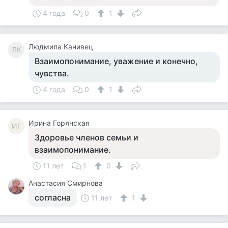
4 года
0
1
Людмила Канивец
ЛК
Взаимопонимание, уважение и конечно,
чувства.
4 года
0
1
Ирина Горянская
ИГ
Здоровье членов семьи и
взаимопонимание.
11 лет
1
0
Анастасия Смирнова
согласна
11 лет
1