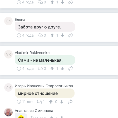
4 года
0
1
Елена
Ел
Забота друг о друге.
4 года
0
1
Vladimir Rakivnenko
VR
Сами - не маленькая.
4 года
0
1
Игорь Иванович Старосотников
ИИ
мирное отношение
11 лет
1
0
Анастасия Смирнова