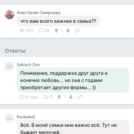
Анастасия Смирнова
что вам всего важнее в семье??
205
29
1
Ответы
Sekach Dev
SD
Понимание, поддержка друг друга и
конечно любовь... но она с годами
приобретает другие формы... ))
4 года
0
1
Кызыма)
Кы
Всё. В моей семье мне важно всё. Тут не
бывает мелочей.