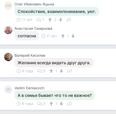
Олег Иванович Яцына
ОИ
Спокойствие, взаимопонимание, уют.
11 лет
1
0
Анастасия Смирнова
согласна
11 лет
1
Валерий Киселев
Желание всегда видеть друг друга.
4 года
0
1
Vadim Denisevich
VD
А в семье бывает что то не важное?
4 года
0
1