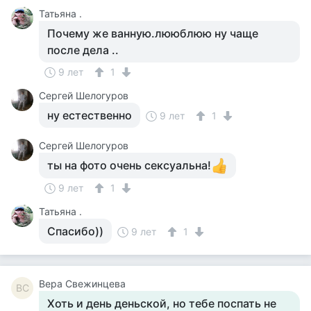
Татьяна .
Почему же ванную.лююблюю ну чаще
после дела ..
9 лет
1
Сергей Шелогуров
ну естественно
9 лет
1
Сергей Шелогуров
ты на фото очень сексуальна!
9 лет
1
Татьяна .
Спасибо))
9 лет
1
Вера Свежинцева
ВС
Хоть и день деньской, но тебе поспать не