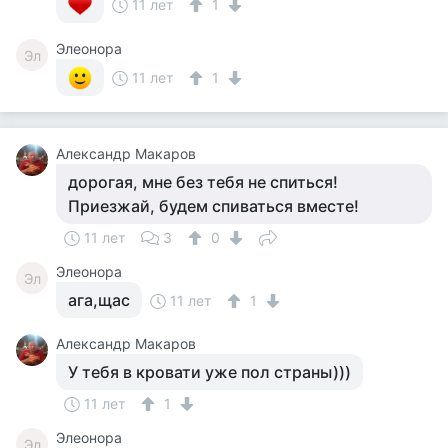
11 лет
1
Элеонора
Эл
11 лет
1
Александр Макаров
дорогая, мне без тебя не спиться!
Приезжай, будем спиваться вместе!
11 лет
3
0
Элеонора
Эл
ага,щас
11 лет
1
Александр Макаров
У тебя в кровати уже пол страны)))
11 лет
1
Элеонора
Эл