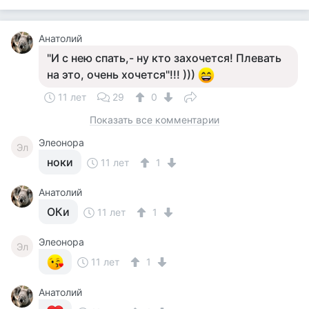
Анатолий
"И с нею спать,- ну кто захочется! Плевать
на это, очень хочется"!!! )))
11 лет
29
0
Показать все комментарии
Элеонора
Эл
ноки
11 лет
1
Анатолий
ОКи
11 лет
1
Элеонора
Эл
11 лет
1
Анатолий