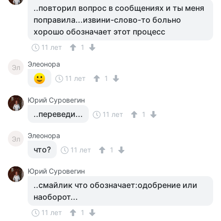
..повторил вопрос в сообщениях и ты меня
поправила...извини-слово-то больно
хорошо обозначает этот процесс
11 лет
1
Элеонора
Эл
11 лет
1
Юрий Суровегин
..переведи...
11 лет
1
Элеонора
Эл
что?
11 лет
1
Юрий Суровегин
..смайлик что обозначает:одобрение или
наоборот...
11 лет
1