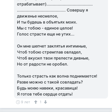
отрабатывает).....................................
....................................... Совершу я
движенье несмелое,
И ты будешь в объятьях моих.
Мы с тобою - единое целое!
Голос страсти еще не утих...
Он мне шепчет заклятья интимные,
Чтоб тобою стремглав овладел,
Чтоб вкусил твои прелести дивные,
Но от радости не оробел.
Только страсть как волна поднимается!
Разве можно с такой совладать?
Будь моею навеки, красавица!
Я готов тебе сердце отдать!
9 лет
1