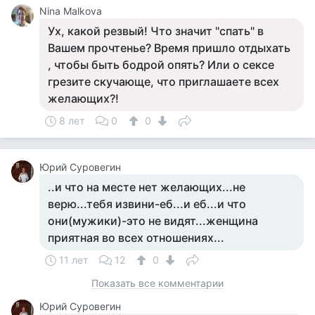
Nina Malkova
Ух, какой резвый! Что значит "спать" в
Вашем прочтенье? Время пришло отдыхать
, чтобы быть бодрой опять? Или о сексе
грезите скучающе, что приглашаете всех
желающих?!
8 лет
0
0
Юрий Суровегин
..и что на месте нет желающих...не
верю...тебя извини-еб...и еб...и что
они(мужики)-это не видят...женщина
приятная во всех отношениях...
11 лет
12
0
Показать все комментарии
Юрий Суровегин