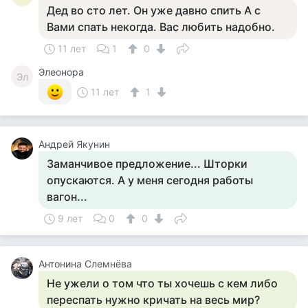
Дед во сто лет. Он уже давно спить А с
Вами спать некогда. Вас любить надобно.
11 лет
1
0
Элеонора
Эл
11 лет
1
Андрей Якунин
Заманчивое предложение... Шторки
опускаются. А у меня сегодня работы
вагон...
9 лет
0
0
Антонина Слемнёва
Не ужели о том что ты хочешь с кем либо
переспать нужно кричать на весь мир?