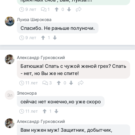
9 лет
1
0
Луиза Широкова
Спасибо. Не раньше полуночи.
9 лет
1
Александр Гурковский
Батюшка! Спать с чужой женой грех? Спать
- нет, но Вы же не спите!
11 лет
3
0
Элеонора
Эл
сейчас нет конечно,но уже скоро
11 лет
1
Александр Гурковский
Вам нужен муж! Защитник, добытчик,