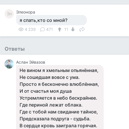
Элеонора
Эл
я спать,кто со мной?
4 239
471
11
Ответы
Аслан Эйвазов
Не вином я хмельным опьянённая,
Не сошедшая вовсе с ума.
Просто я бесконечно влюблённая,
И от счастья моя душа
Устремляется в небо бескрайнее.
Где периной лежат облака.
Где с тобой нам свидание тайное,
Предсказала подруга - судьба.
В сердце кровь заиграла горячая.