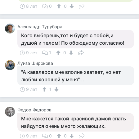
8 лет
0
0
Александр Турубара
Кого выберешь,тот и будет с тобой,и
душой и телом! По обоюдному согласию!
9 лет
1
0
Луиза Широкова
"А кавалеров мне вполне хватает, но нет
любви хорошей у меня"...
9 лет
1
Федор Федоров
Мне кажется такой красивой дамой спать
найдутся очень много желающих.
9 лет
0
0