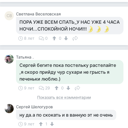
Светлана Веселовская
СВ
ПОРА УЖЕ ВСЕМ СПАТЬ_У НАС УЖЕ 4 ЧАСА
НОЧИ...СПОКОЙНОЙ НОЧИ!!!
8 лет
0
0
Татьяна .
Сергей бегите пока постельку растелайте
,я скоро прийду чур сухари не грысть я
печеньки люблю.)
9 лет
29
0
Показать все комментарии
Сергей Шелогуров
ну да.а по скокать и в ванную эт не очень
9 лет
1