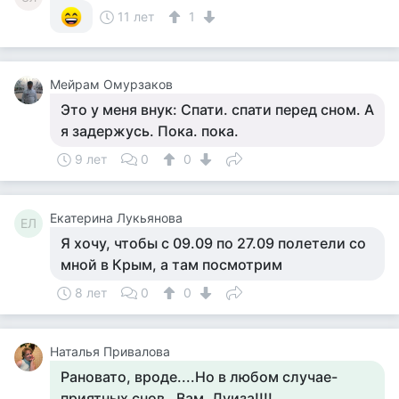
11 лет
1
Мейрам Омурзаков
Это у меня внук: Спати. спати перед сном. А
я задержусь. Пока. пока.
9 лет
0
0
Екатерина Лукьянова
ЕЛ
Я хочу, чтобы с 09.09 по 27.09 полетели со
мной в Крым, а там посмотрим
8 лет
0
0
Наталья Привалова
Рановато, вроде....Но в любом случае-
приятных снов , Вам, Луиза!!!!