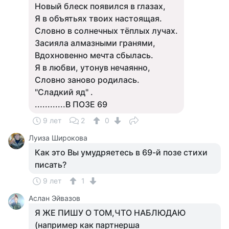
Новый блеск появился в глазах,
Я в объятьях твоих настоящая.
Словно в солнечных тёплых лучах.
Засияла алмазными гранями,
Вдохновенно мечта сбылась.
Я в любви, утонув нечаянно,
Словно заново родилась.
"Сладкий яд" .
............В ПОЗЕ 69
9 лет
2
0
Луиза Широкова
Как это Вы умудряетесь в 69-й позе стихи
писать?
9 лет
1
Аслан Эйвазов
Я ЖЕ ПИШУ О ТОМ,ЧТО НАБЛЮДАЮ
(например как партнерша