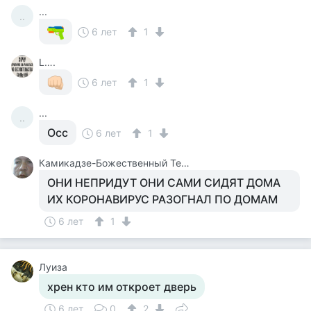
...
..
6 лет
1
L….
6 лет
1
...
..
Осс
6 лет
1
Камикадзе-Божественный Теплый Ветерок
ОНИ НЕПРИДУТ ОНИ САМИ СИДЯТ ДОМА
ИХ КОРОНАВИРУС РАЗОГНАЛ ПО ДОМАМ
6 лет
1
Луиза
хрен кто им откроет дверь
6 лет
0
2