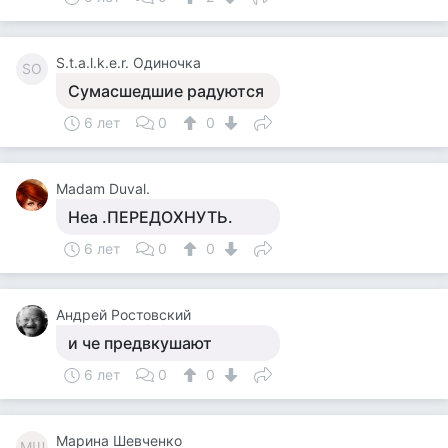
S.t.a.l.k.e.r. Одиночка
SО
Сумасшедшие радуются
6 лет
0
0
Madam Duval.
Неа .ПЕРЕДОХНУТЬ.
6 лет
0
0
Андрей Ростовский
и че предвкушают
6 лет
0
0
Марина Шевченко
МШ