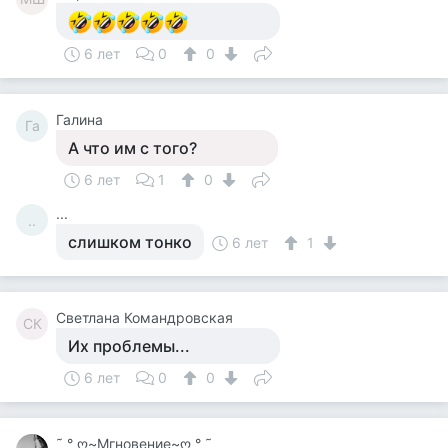
6 лет
0
0
Галина
Га
А что им с того?
6 лет
1
0
...
..
слишком тонко
6 лет
1
Светлана Командровская
СК
Их проблемы...
6 лет
0
0
˜ ° ღ~Мгновение~ღ ° ˜