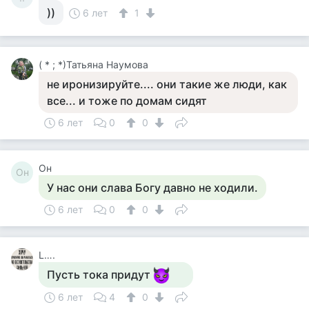
))
6 лет
1
( * ; *)Татьяна Наумова
не иронизируйте.... они такие же люди, как
все... и тоже по домам сидят
6 лет
0
0
Он
Он
У нас они слава Богу давно не ходили.
6 лет
0
0
L….
Пусть тока придут
6 лет
4
0