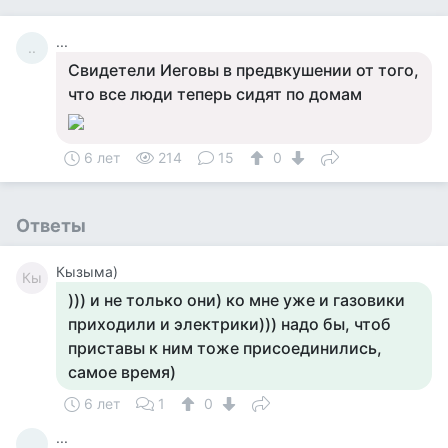
...
..
Свидетели Иеговы в предвкушении от того,
что все люди теперь сидят по домам
6 лет
214
15
0
Ответы
Кызыма)
Кы
))) и не только они) ко мне уже и газовики
приходили и электрики))) надо бы, чтоб
приставы к ним тоже присоединились,
самое время)
6 лет
1
0
...
..