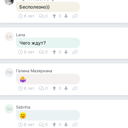
Бесполезно))
6 лет
0
0
Lena
Le
Чего ждут?
6 лет
0
0
Галина Мазяркина
ГМ
6 лет
0
0
Sabrina
Sa
6 лет
0
0