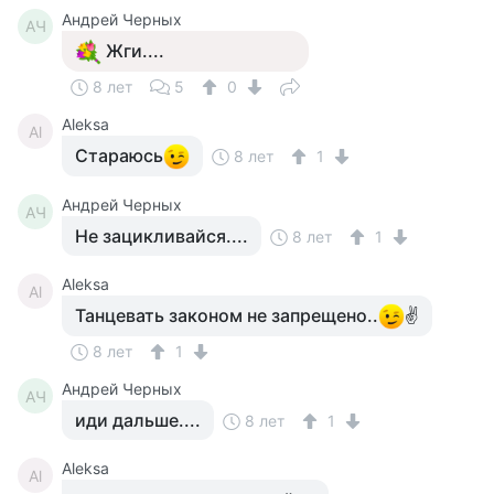
Андрей Черных
АЧ
Жги....
8 лет
5
0
Aleksa
Al
Стараюсь
8 лет
1
Андрей Черных
АЧ
Не зацикливайся....
8 лет
1
Aleksa
Al
Танцевать законом не запрещено..
✌
8 лет
1
Андрей Черных
АЧ
иди дальше....
8 лет
1
Aleksa
Al