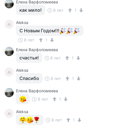
Елена Варфоломеева
как мило!
8 лет
1
Aleksa
Al
С Новым Годом!!!
8 лет
1
Елена Варфоломеева
счастья!
8 лет
1
Aleksa
Al
Спасибо
8 лет
1
Елена Варфоломеева
8 лет
1
Aleksa
Al
8 лет
1