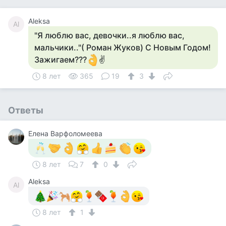
Aleksa
Al
"Я люблю вас, девочки..я люблю вас,
мальчики.."( Роман Жуков) С Новым Годом!
Зажигаем???
✌
8 лет
365
19
3
Ответы
Елена Варфоломеева
8 лет
7
0
Aleksa
Al
8 лет
1