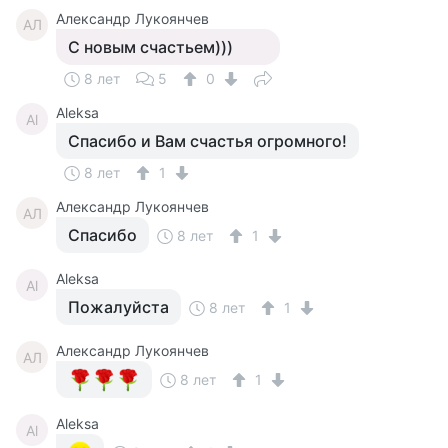
Александр Лукоянчев
АЛ
С новым счастьем)))
8 лет
5
0
Aleksa
Al
Спасибо и Вам счастья огромного!
8 лет
1
Александр Лукоянчев
АЛ
Спасибо
8 лет
1
Aleksa
Al
Пожалуйста
8 лет
1
Александр Лукоянчев
АЛ
8 лет
1
Aleksa
Al