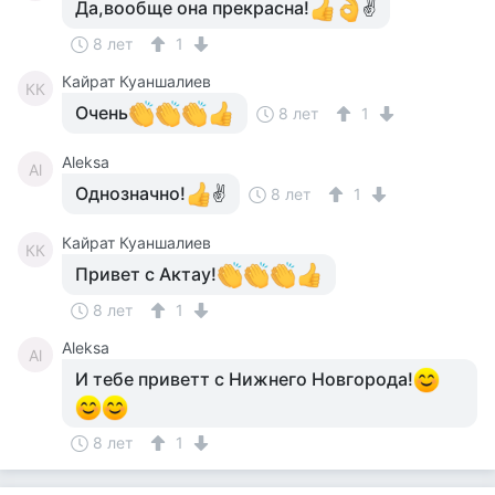
Да,вообще она прекрасна!
✌
8 лет
1
Кайрат Куаншалиев
КК
Очень
8 лет
1
Aleksa
Al
Однозначно!
✌
8 лет
1
Кайрат Куаншалиев
КК
Привет с Актау!
8 лет
1
Aleksa
Al
И тебе приветт с Нижнего Новгорода!
8 лет
1