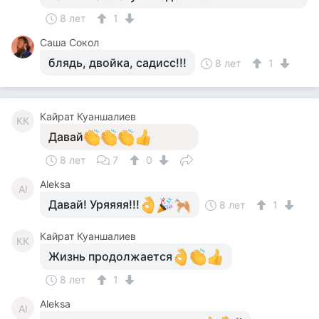
8 лет
1
Саша Сокол
блядь, двойка, садисс!!!
8 лет
1
Кайрат Куаншалиев
КК
Давай
8 лет
7
0
Aleksa
Al
Давай! Уряяяя!!!
8 лет
1
Кайрат Куаншалиев
КК
Жизнь продолжается
8 лет
1
Aleksa
Al