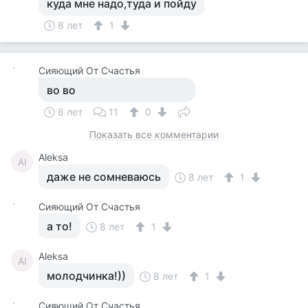
куда мне надо,туда и пойду
8 лет
1
Сияющий От Счастья
во во
8 лет
11
0
Показать все комментарии
Aleksa
Al
даже не сомневаюсь
8 лет
1
Сияющий От Счастья
а то!
8 лет
1
Aleksa
Al
молодчинка!))
8 лет
1
Сияющий От Счастья