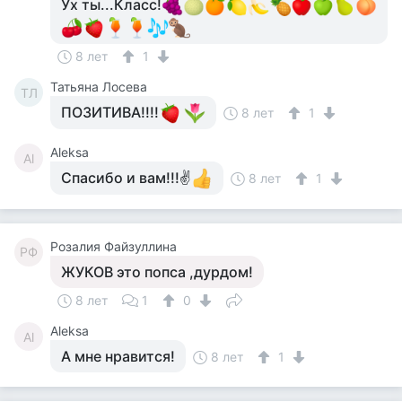
Ух ты...Класс!
8 лет
1
Татьяна Лосева
ТЛ
ПОЗИТИВА!!!!
8 лет
1
Aleksa
Al
Спасибо и вам!!!✌
8 лет
1
Розалия Файзуллина
РФ
ЖУКОВ это попса ,дурдом!
8 лет
1
0
Aleksa
Al
А мне нравится!
8 лет
1