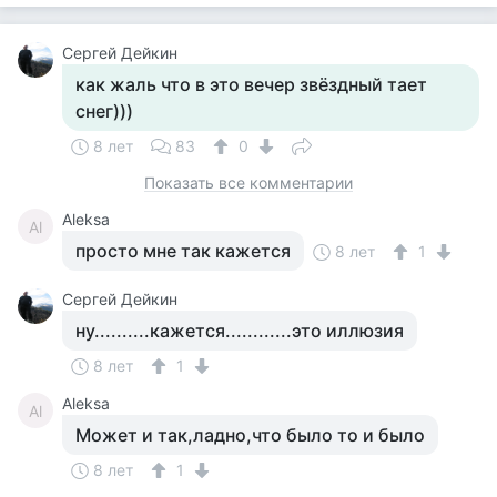
Сергей Дейкин
как жаль что в это вечер звёздный тает
снег)))
8 лет
83
0
Показать все комментарии
Aleksa
Al
просто мне так кажется
8 лет
1
Сергей Дейкин
ну..........кажется............это иллюзия
8 лет
1
Aleksa
Al
Может и так,ладно,что было то и было
8 лет
1