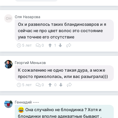
Оля Назарова
ОН
Ох и развелось таких бландинозавров и я
сейчас не про цвет волос это состояние
ума точнее его отсутствие
5 лет
0
1
Георгий Меньков
К сожалению не одно такая дура, а може
просто прикололась, или вас разыграла)))
5 лет
0
0
Геннадий ----
Она случайно не блондинка ? Хотя и
блондинки вполне адекватные бывают .