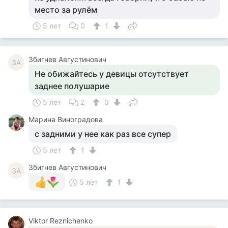
место за рулём
5 лет
0
1
Збигнев Августинович
ЗА
Не обижайтесь у девицы отсутствует
заднее полушарие
5 лет
2
0
Марина Виноградова
с задними у нее как раз все супер
5 лет
1
Збигнев Августинович
ЗА
5 лет
1
Viktor Reznichenko