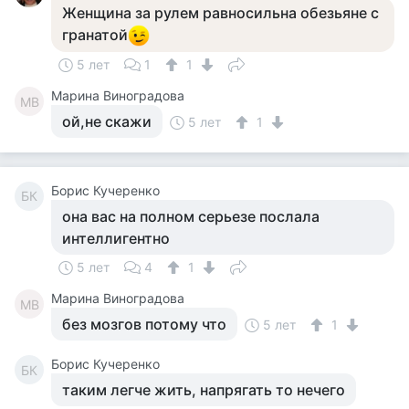
Женщина за рулем равносильна обезьяне с
гранатой
5 лет
1
1
Марина Виноградова
МВ
ой,не скажи
5 лет
1
Борис Кучеренко
БК
она вас на полном серьезе послала
интеллигентно
5 лет
4
1
Марина Виноградова
МВ
без мозгов потому что
5 лет
1
Борис Кучеренко
БК
таким легче жить, напрягать то нечего