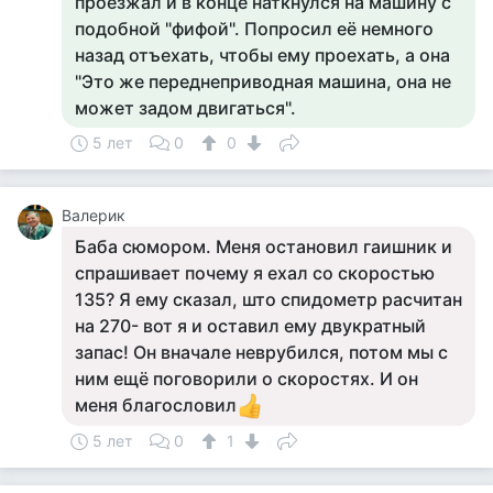
проезжал и в конце наткнулся на машину с
подобной "фифой". Попросил её немного
назад отъехать, чтобы ему проехать, а она
"Это же переднеприводная машина, она не
может задом двигаться".
5 лет
0
0
Валерик
Баба сюмором. Меня остановил гаишник и
спрашивает почему я ехал со скоростью
135? Я ему сказал, што спидометр расчитан
на 270- вот я и оставил ему двукратный
запас! Он вначале неврубился, потом мы с
ним ещё поговорили о скоростях. И он
меня благословил
5 лет
0
1