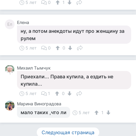
5 лет
0
1
Елена
Ел
ну, а потом анекдоты идут про женщину за
рулем
5 лет
0
0
Михаил Тымчук
Приехали... Права купила, а ездить не
купила...
5 лет
1
0
Марина Виноградова
мало таких ,что ли
5 лет
1
Следующая страница