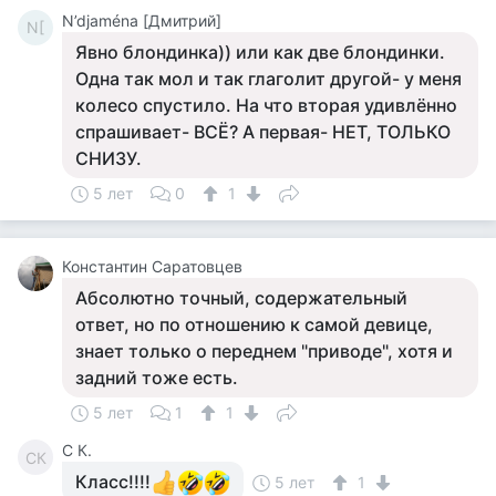
N’djaména [Дмитрий]
N[
Явно блондинка)) или как две блондинки.
Одна так мол и так глаголит другой- у меня
колесо спустило. На что вторая удивлённо
спрашивает- ВСЁ? А первая- НЕТ, ТОЛЬКО
СНИЗУ.
5 лет
0
1
Константин Саратовцев
Абсолютно точный, содержательный
ответ, но по отношению к самой девице,
знает только о переднем "приводе", хотя и
задний тоже есть.
5 лет
1
1
С К.
СК
Класс!!!!
5 лет
1