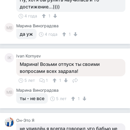
достижение...))))
4 года
1
Марина Виноградова
МВ
да уж
4 года
1
Ivan Kornyev
IK
Марина! Возьми отпуск ты своими
вопросами всех задрала!
5 лет
1
1
Марина Виноградова
МВ
ты - не все
5 лет
1
Он-Это Я
не удивлён.я всегда говорил,что бабью не