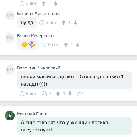
5 лет
1
Марина Виноградова
МВ
ну да
5 лет
1
Борис Кучеренко
БК
5 лет
1
Валентин Чуковский
ВЧ
плохя машина однако... 5 вперёд только 1
назад)))))))
5 лет
0
1
Николай Гринев
А еще говорят что у женщин логика
отсутствует!