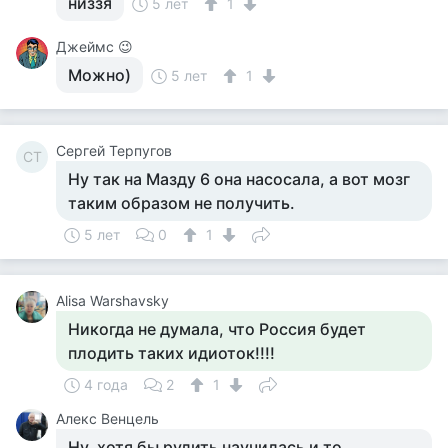
низзя
5 лет
1
Джеймс 😉
Можно)
5 лет
1
Сергей Терпугов
СТ
Ну так на Мазду 6 она насосала, а вот мозг
таким образом не получить.
5 лет
0
1
Alisa Warshavsky
Никогда не думала, что Россия будет
плодить таких идиоток!!!!
4 года
2
1
Алекс Венцель
Ну, хотя бы рулить научилась и то