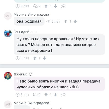
5 лет
2
1
Марина Виноградова
МВ
она,родимая
5 лет
1
Геннадий ----
Ну точно наверное крашеная ! Ну что с них
взять ? Мозгов нет , да и анализы скорее
всего нехорошие !
5 лет
1
Джеймс 😉
Надо было взять кирпич и задняя передача
чудесным образом нашлась бы)
5 лет
2
1
Марина Виноградова
МВ