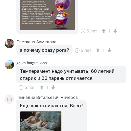
5 лет
1
Светлана Ахмедова
а почему сразу рога?
5 лет
1
ვასო წილოსანი
Темперамент надо учитывать, 60 летний
старик и 20 парень отличается
5 лет
1
Геннадий Витальевич Чичеров
ГВ
Ещё как отличаются, Васо !