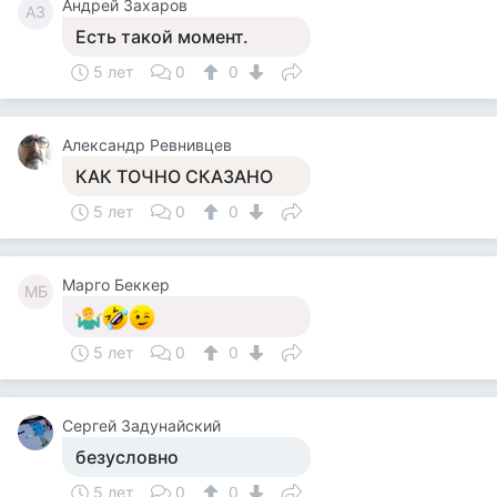
Андрей Захаров
АЗ
Есть такой момент.
5 лет
0
0
Александр Ревнивцев
КАК ТОЧНО СКАЗАНО
5 лет
0
0
Марго Беккер
МБ
5 лет
0
0
Сергей Задунайский
безусловно
5 лет
0
0