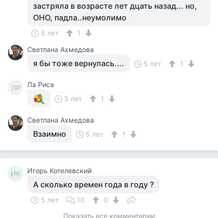
застряла в возрасте лет дцать назад... но,
ОНО, падла..неумолимо
5 лет
1
Светлана Ахмедова
я бы тоже вернулась....
5 лет
1
Ла Риса
ЛР
5 лет
1
Светлана Ахмедова
Взаимно
5 лет
1
Игорь Котелевский
ИК
А сколько времен года в году ?
5 лет
10
0
Показать все комментарии