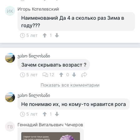
Игорь Котелевский
ИК
Наименований Да 4 а сколько раз Зима в
году???
5 лет
1
ვასო წილოსანი
Зачем скрывать возраст ?
5 лет
12
0
Показать все комментарии
ვასო წილოსანი
Не понимаю их, но кому-то нравится рога
5 лет
1
Геннадий Витальевич Чичеров
ГВ