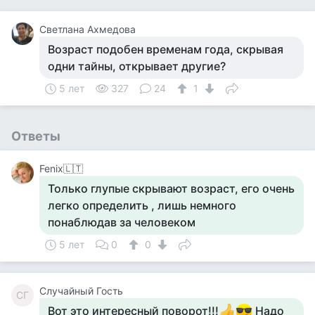
Светлана Ахмедова
Возраст подобен временам года, скрывая
одни тайны, открывает другие?
5 лет
327
24
1
Ответы
Fenix🇱🇹
Только глупые скрывают возраст, его очень
легко определить , лишь немного
понаблюдав за человеком
5 лет
0
0
Случайный Гость
СГ
Вот это интересный поворот!!!
Надо