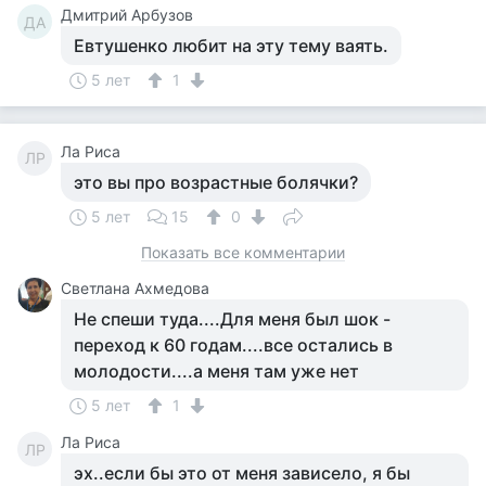
Дмитрий Арбузов
ДА
Евтушенко любит на эту тему ваять.
5 лет
1
Ла Риса
ЛР
это вы про возрастные болячки?
5 лет
15
0
Показать все комментарии
Светлана Ахмедова
Не спеши туда....Для меня был шок -
переход к 60 годам....все остались в
молодости....а меня там уже нет
5 лет
1
Ла Риса
ЛР
эх..если бы это от меня зависело, я бы