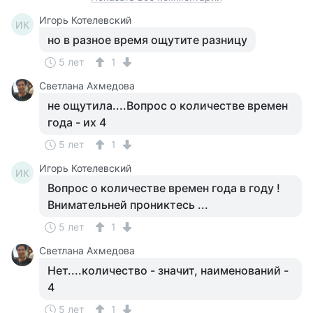
Игорь Котелевский
ИК
но в разное время ощутите разницу
5 лет
1
Светлана Ахмедова
не ощутила....Вопрос о количестве времен
года - их 4
5 лет
1
Игорь Котелевский
ИК
Вопрос о количестве времен года в году !
Внимательней прониктесь ...
5 лет
1
Светлана Ахмедова
Нет....количество - значит, наименований -
4
5 лет
1