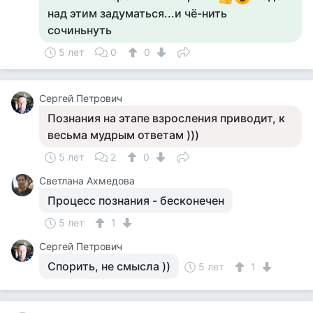
над этим задуматься...и чё-нить
сочиньнуть
5 лет
0
0
Сергей Петрович
Познания на этапе взросления приводит, к
весьма мудрым ответам )))
5 лет
2
0
Светлана Ахмедова
Процесс познания - бесконечен
5 лет
1
Сергей Петрович
Спорить, не смысла ))
5 лет
1