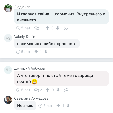
Людмила
И главная тайна ....гармония. Внутреннего и
внешнего
5 лет
1
0
Valeriy Sonin
VS
понимания ошибок прошлого
5 лет
1
Дмитрий Арбузов
ДА
А что говорят по этой теме товарищи
поэты?
5 лет
2
0
Светлана Ахмедова
Не знаю
5 лет
1