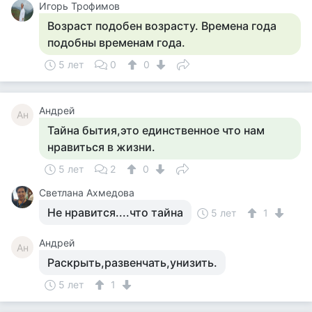
Игорь Трофимов
Возраст подобен возрасту. Времена года
подобны временам года.
5 лет
0
0
Андрей
Ан
Тайна бытия,это единственное что нам
нравиться в жизни.
5 лет
2
0
Светлана Ахмедова
Не нравится....что тайна
5 лет
1
Андрей
Ан
Раскрыть,развенчать,унизить.
5 лет
1