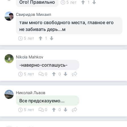
Ого! Правильно
5 лет
1
Свиридов Михаил
там много свободного места, главное его
не забивать дерь...м
5 лет
1
Nikola Mahkov
-наверно-соглашусь-
5 лет
0
0
Николай Львов
Все предсказуемо...
5 лет
0
0