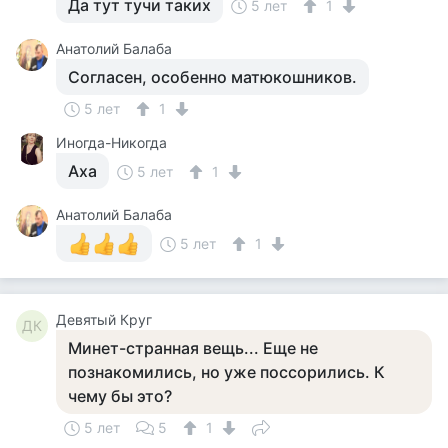
Да тут тучи таких
5 лет
1
Анатолий Балаба
Согласен, особенно матюкошников.
5 лет
1
Иногда-Никогда
Аха
5 лет
1
Анатолий Балаба
5 лет
1
Девятый Круг
ДК
Минет-странная вещь... Еще не
познакомились, но уже поссорились. К
чему бы это?
5 лет
5
1