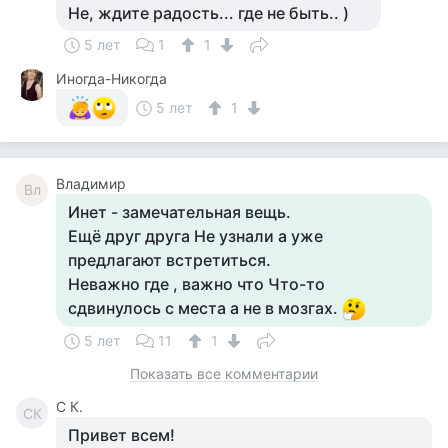
Не, ждите радость... где не быть.. )
5 лет
1
1
Иногда-Никогда
5 лет
1
Владимир
Вл
Инет - замечательная вещь.
Ещё друг друга Не узнали а уже
предлагают встретиться.
Неважно где , важно что Что-то
сдвинулось с места а не в мозгах.
5 лет
11
1
Показать все комментарии
С К.
СК
Привет всем!