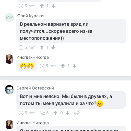
5 лет
1
Юрий Куракин
ЮК
В реальном варианте вряд ли
получится...скорее всего из-за
местоположения))
5 лет
1
Иногда-Никогда
5 лет
1
Сергей Остёрский
Вот и мне неясно. Мы были в друзьях, а
потом ты меня удалила и за что?
5 лет
5
0
Иногда-Никогда