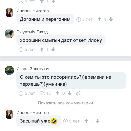
5 лет
1
Иногда-Никогда
Догоним и перегоним
5 лет
1
Cviyатыiy Гнэзд
хороший смыгын даст ответ Илону
5 лет
1
Игорь Золотухин
С кем ты это посорились?))времени не
теряешь?))умничка)
5 лет
15
0
Показать все комментарии
Иногда-Никогда
Засыпай уже
5 лет
1