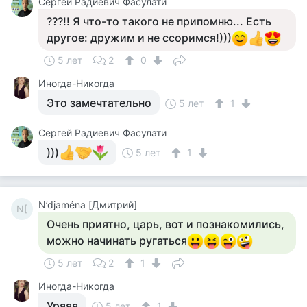
Сергей Радиевич Фасулати
???!! Я что-то такого не припомню... Есть
другое: дружим и не ссоримся!)))
5 лет
2
0
Иногда-Никогда
Это замечтательно
5 лет
1
Сергей Радиевич Фасулати
)))
5 лет
1
N’djaména [Дмитрий]
N[
Очень приятно, царь, вот и познакомились,
можно начинать ругаться
5 лет
2
1
Иногда-Никогда
Уряяя
5 лет
1