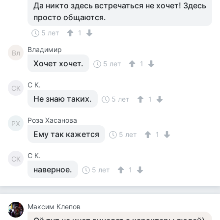
Да никто здесь встречаться не хочет! Здесь
просто общаются.
5 лет
1
Владимир
Вл
Хочет хочет.
5 лет
1
С К.
СК
Не знаю таких.
5 лет
1
Роза Хасанова
РХ
Ему так кажется
5 лет
1
С К.
СК
наверное.
5 лет
1
Максим Клепов