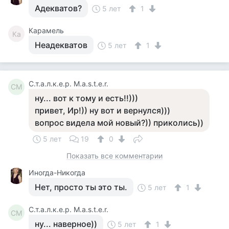
Адекватов?
5 лет
1
Карамель
Ка
Неадекватов
5 лет
1
С.т.а.л.к.е.р. M.a.s.t.e.r.
СM
ну... вот к тому и есть!!)))
привет, Ир!)) ну вот и вернулся)))
вопрос видела мой новый?)) приколись))
5 лет
19
0
Показать все комментарии
Иногда-Никогда
Нет, просто ты это ты.
5 лет
1
С.т.а.л.к.е.р. M.a.s.t.e.r.
СM
ну... наверное))
5 лет
1