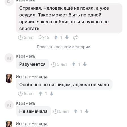
Ка
Странная. Человек ещё не понял, а уже
осудил. Такое может быть по одной
причине: жена поблизости и нужно все
спрятать
5 лет
15
1
Показать все комментарии
Карамель
Ка
Разумеется
5 лет
1
Иногда-Никогда
Особенно по пятницам, адекватов мало
5 лет
1
Карамель
Ка
Не замечала
5 лет
1
Иногда-Никогда