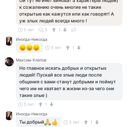
Ой тут не инет виноват а характеры людей)
к сожалению очень многие не такие
открытые как кажутся или как говорят! А
уж злых людей всегда много !
5 лет
5
1
Иногда-Никогда
5 лет
1
Максим Клепов
Но главное искать добрых и открытых
людей! Пускай все злые люди после
общения с вами станут добрыми и поймут
чего им не хватает в жизни из-за чего они
такие злые )
5 лет
1
Иногда-Никогда
Ты добрый
5 лет
1