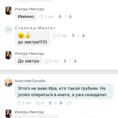
Иногда-Никогда
Именно
5 лет
1
С.т.а.л.к.е.р. M.a.s.t.e.r.
СM
5 лет
1
до завтра!!!)))
Иногда-Никогда
До завтра
5 лет
1
Анатолий Балаба
Этого не знаю Ира, кто такой грубиян. Не
успел опериться в инете, а уже скандалит.
5 лет
4
0
Иногда-Никогда