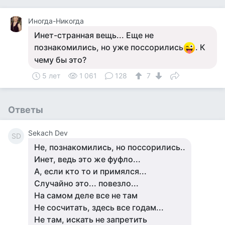
Иногда-Никогда
Инет-странная вещь... Еще не
познакомились, но уже поссорились
. К
чему бы это?
5 лет
1 061
128
7
Ответы
Sekach Dev
SD
Не, познакомились, но поссорились..
Инет, ведь это же фуфло...
А, если кто то и примялся...
Случайно это... повезло...
На самом деле все не там
Не сосчитать, здесь все годам...
Не там, искать не запретить