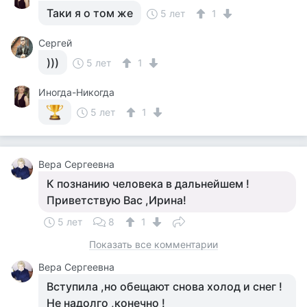
Таки я о том же
5 лет
1
Сергей
)))
5 лет
1
Иногда-Никогда
5 лет
1
Вера Сергеевна
К познанию человека в дальнейшем !
Приветствую Вас ,Ирина!
5 лет
8
1
Показать все комментарии
Вера Сергеевна
Вступила ,но обещают снова холод и снег !
Не надолго ,конечно !