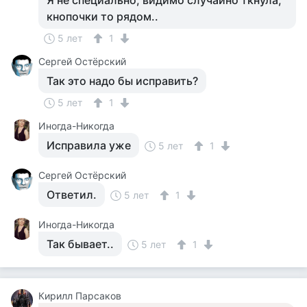
Я не специально, видимо случайно ткнула,
кнопочки то рядом..
5 лет
1
Сергей Остёрский
Так это надо бы исправить?
5 лет
1
Иногда-Никогда
Исправила уже
5 лет
1
Сергей Остёрский
Ответил.
5 лет
1
Иногда-Никогда
Так бывает..
5 лет
1
Кирилл Парсаков