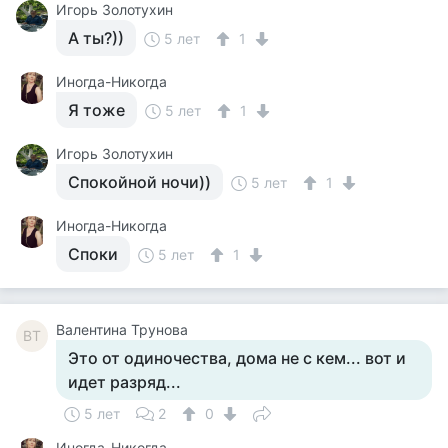
Игорь Золотухин
А ты?))
5 лет
1
Иногда-Никогда
Я тоже
5 лет
1
Игорь Золотухин
Спокойной ночи))
5 лет
1
Иногда-Никогда
Споки
5 лет
1
Валентина Трунова
ВТ
Это от одиночества, дома не с кем... вот и
идет разряд...
5 лет
2
0
Иногда-Никогда