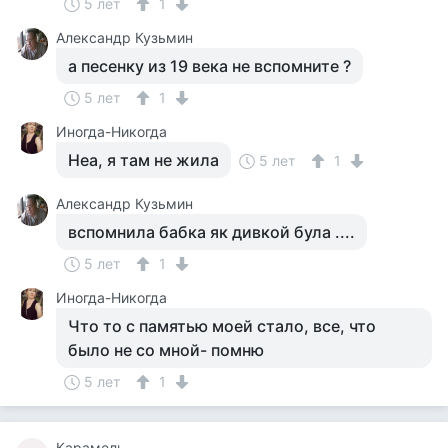
5 лет
1
Aлександр Кузьмин
а песенку из 19 века не вспомните ?
5 лет
1
Иногда-Никогда
Неа, я там не жила
5 лет
1
Aлександр Кузьмин
вспомнила бабка як дивкой була ....
5 лет
1
Иногда-Никогда
Что то с памятью моей стало, все, что
было не со мной- помню
5 лет
1
Карамель