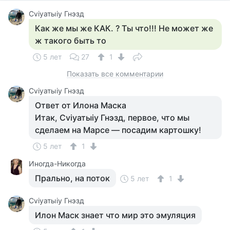
Cviyатыiy Гнэзд
Как же мы же КАК. ? Ты что!!! Не может же
ж такого быть то
5 лет
27
1
Показать все комментарии
Cviyатыiy Гнэзд
Ответ от Илона Маска
Итак, Cviyатыiy Гнэзд, первое, что мы
сделаем на Марсе — посадим картошку!
5 лет
1
Иногда-Никогда
Прально, на поток
5 лет
1
Cviyатыiy Гнэзд
Илон Маск знает что мир это эмуляция