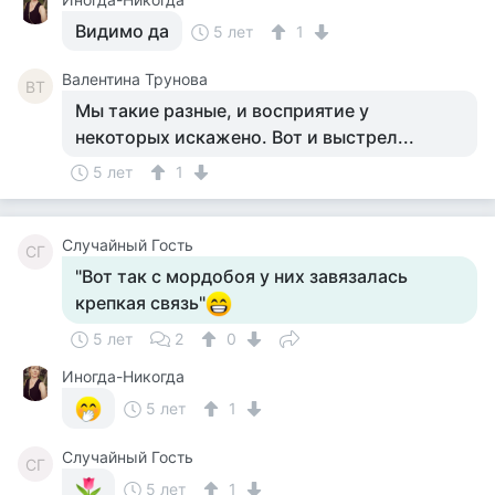
Видимо да
5 лет
1
Валентина Трунова
ВТ
Мы такие разные, и восприятие у
некоторых искажено. Вот и выстрел...
5 лет
1
Случайный Гость
СГ
"Вот так с мордобоя у них завязалась
крепкая связь"
5 лет
2
0
Иногда-Никогда
5 лет
1
Случайный Гость
СГ
5 лет
1