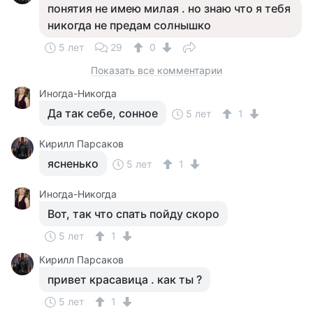
понятия не имею милая . но знаю что я тебя
никогда не предам солнышко
5 лет
29
0
Показать все комментарии
Иногда-Никогда
Да так себе, сонное
5 лет
1
Кирилл Парсаков
ясненько
5 лет
1
Иногда-Никогда
Вот, так что спать пойду скоро
5 лет
1
Кирилл Парсаков
привет красавица . как ты ?
5 лет
1