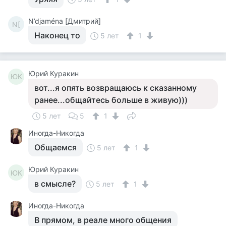
N’djaména [Дмитрий]
N[
Наконец то
5 лет
1
Юрий Куракин
ЮК
вот...я опять возвращаюсь к сказанному
ранее...общайтесь больше в живую)))
5 лет
5
1
Иногда-Никогда
Общаемся
5 лет
1
Юрий Куракин
ЮК
в смысле?
5 лет
1
Иногда-Никогда
В прямом, в реале много общения