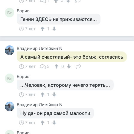
7 лет
1
0
Борис
Бо
Гении ЗДЕСЬ не приживаются...
7 лет
1
Владимир Литяйкин N
А самый счастливый- это бомж, согласись
7 лет
5
0
Борис
Бо
...Человек, которому нечего терять...
7 лет
1
Владимир Литяйкин N
Ну да- он рад самой малости
7 лет
1
Борис