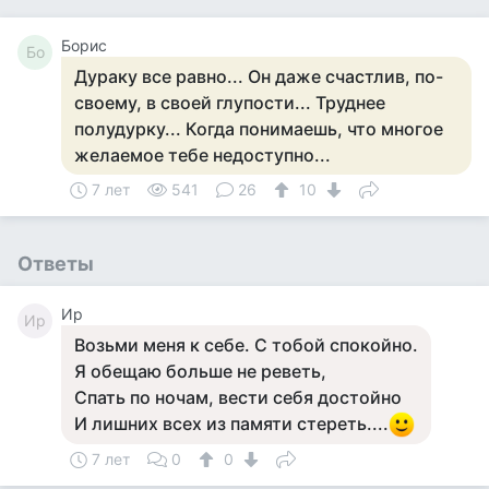
Борис
Бо
Дураку все равно... Он даже счастлив, по-
своему, в своей глупости... Труднее
полудурку... Когда понимаешь, что многое
желаемое тебе недоступно...
7 лет
541
26
10
Ответы
Ир
Ир
Возьми меня к себе. С тобой спокойно.
Я обещаю больше не реветь,
Спать по ночам, вести себя достойно
И лишних всех из памяти стереть....
7 лет
0
0