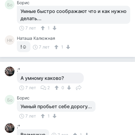
Борис
Бо
Умные быстро соображают что и как нужно
делать...
7 лет
1
Наташа Калюжная
НК
!☺
7 лет
1
;*
А умному каково?
7 лет
2
0
Борис
Бо
Умный пробьет себе дорогу...
7 лет
1
;*
Возможно
7 лет
1