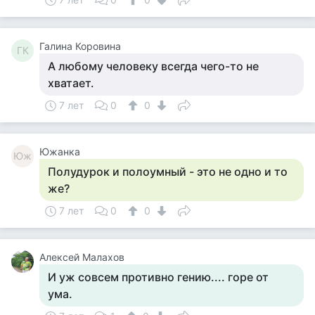
Галина Коровина
ГК
А любому человеку всегда чего-то не
хватает.
7 лет
0
0
Южанка
Юж
Полудурок и полоумный - это не одно и то
же?
7 лет
0
0
Алексей Малахов
И уж совсем противно гению.... горе от
ума.