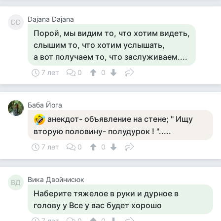
Dajana Dajana
DD
Порой, мы видим то, что хотим видеть,
слышим то, что хотим услышать,
а вот получаем то, что заслуживаем....
7 лет
0
0
Баба Йога
анекдот- объявление на стене; " Ищу
вторую половину- полудурок ! ".....
7 лет
0
0
Вика Двойнисюк
ВД
Наберите тяжелое в руки и дурное в
голову у Все у вас будет хорошо
7 лет
0
0