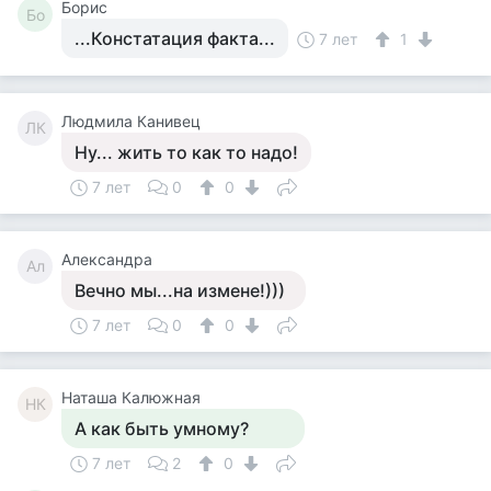
Борис
Бо
...Констатация факта...
7 лет
1
Людмила Канивец
ЛК
Ну... жить то как то надо!
7 лет
0
0
Александра
Ал
Вечно мы...на измене!)))
7 лет
0
0
Наташа Калюжная
НК
А как быть умному?
7 лет
2
0