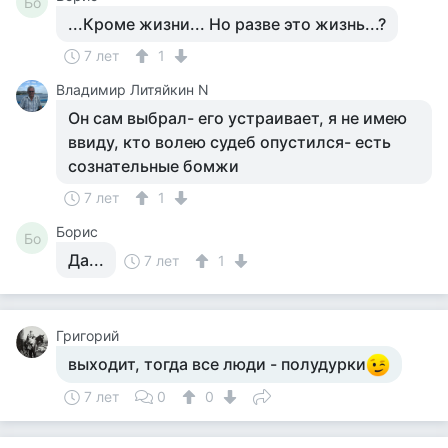
Бо
...Кроме жизни... Но разве это жизнь...?
7 лет
1
Владимир Литяйкин N
Он сам выбрал- его устраивает, я не имею
ввиду, кто волею судеб опустился- есть
сознательные бомжи
7 лет
1
Борис
Бо
Да...
7 лет
1
Григорий
выходит, тогда все люди - полудурки
7 лет
0
0