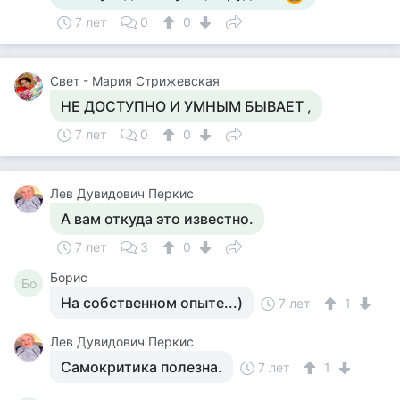
7 лет
0
0
Свет - Мария Стрижевская
НЕ ДОСТУПНО И УМНЫМ БЫВАЕТ ,
7 лет
0
0
Лев Дувидович Перкис
А вам откуда это известно.
7 лет
3
0
Борис
Бо
На собственном опыте...)
7 лет
1
Лев Дувидович Перкис
Самокритика полезна.
7 лет
1