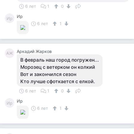
6 лет
1
0
Ир
Ир
6 лет
1
Аркадий Жарков
АЖ
В февраль наш город погружен...
Морозец с ветерком он колкий
Вот и закончился сезон
Кто лучше сфоткается с елкой.
6 лет
1
0
Ир
Ир
6 лет
1