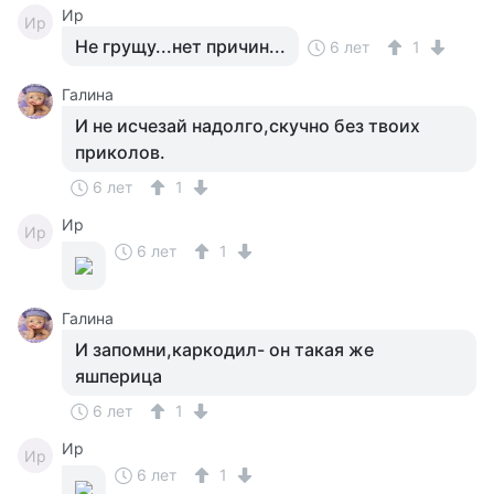
Ир
Ир
Не грущу...нет причин...
6 лет
1
Галина
И не исчезай надолго,скучно без твоих
приколов.
6 лет
1
Ир
Ир
6 лет
1
Галина
И запомни,каркодил- он такая же
яшперица
6 лет
1
Ир
Ир
6 лет
1