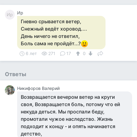
Ир
Ир
Гневно срывается ветер,
Снежный ведёт хоровод....
День ничего не ответил,
Боль сама не пройдёт...?
6 лет
271
17
0
Ответы
Никифоров Валерий
Возвращается вечером ветер на круги
своя, Возвращается боль, потому что ей
некуда деться. Мы проспали беду,
промотали чужое наследство. Жизнь
подходит к концу - и опять начинается
детство,