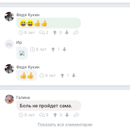
Федя Кукин
6 лет
2
0
Ир
Ир
6 лет
1
Федя Кукин
6 лет
1
Галина
Боль не пройдет сама.
6 лет
9
0
Показать все комментарии