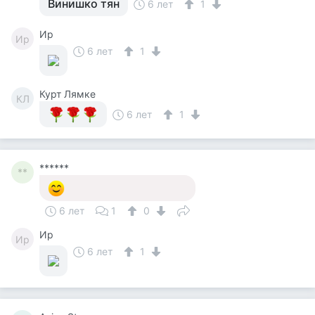
Винишко тян
6 лет
1
Ир
Ир
6 лет
1
Курт Лямке
КЛ
6 лет
1
******
**
6 лет
1
0
Ир
Ир
6 лет
1