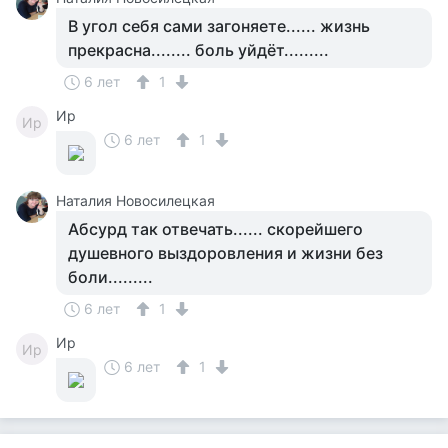
В угол себя сами загоняете...... жизнь
прекрасна........ боль уйдёт.........
6 лет
1
Ир
Ир
6 лет
1
Наталия Новосилецкая
Абсурд так отвечать...... скорейшего
душевного выздоровления и жизни без
боли.........
6 лет
1
Ир
Ир
6 лет
1