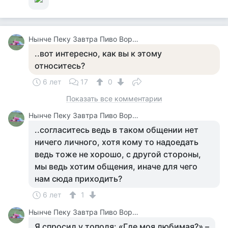
Нынче Пеку Завтра Пиво Ворю У Каралевий Дитя Отберу.
..вот интересно, как вы к этому
относитесь?
6 лет
17
0
Показать все комментарии
Нынче Пеку Завтра Пиво Ворю У Каралевий Дитя Отберу.
..согласитесь ведь в таком общении нет
ничего личного, хотя кому то надоедать
ведь тоже не хорошо, с другой стороны,
мы ведь хотим общения, иначе для чего
нам сюда приходить?
6 лет
1
Нынче Пеку Завтра Пиво Ворю У Каралевий Дитя Отберу.
Я спросил у тополя: «Где моя любимая?» –