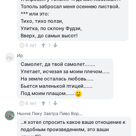
Тополь забросал меня осеннею листвой.
*** или это:
Тихо, тихо ползи,
Улитка, по склону Фудзи,
Вверх, до самых высот!
6 лет
1
Ир
Ир
Самолет, да твой самолет.......
Улетает, исчезая за моим плечом.....
На земле осталась любовь.....
Бьется маленькой птицей......
Под моим плащом......
6 лет
1
Нынче Пеку Завтра Пиво Ворю У Каралевий Дитя Отберу.
..я хотел спросить какое ваше отношение к
подобным произведениям, это ваши