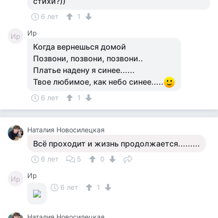
стихи?))
6 лет
1
Ир
Ир
Когда вернешься домой
Позвони, позвони, позвони..
Платье надену я синее......
Твое любимое, как небо синее.....
6 лет
1
Наталия Новосилецкая
Всё проходит и жизнь продолжается.........
6 лет
5
0
Ир
Ир
6 лет
1
Наталия Новосилецкая