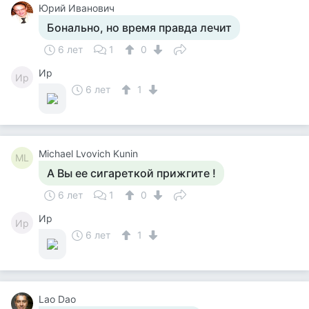
Юрий Иванович
Бонально, но время правда лечит
6 лет
1
0
Ир
Ир
6 лет
1
Michael Lvovich Kunin
ML
А Вы ее сигареткой прижгите !
6 лет
1
0
Ир
Ир
6 лет
1
Lao Dao