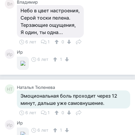
Владимир
Вл
Небо в цвет настроения,
Серой тоски пелена.
Терзающие ощущения,
Я один, ты одна...
6 лет
1
0
Ир
Ир
6 лет
1
Наталья Тюленева
НТ
Эмоциональная боль проходит через 12
минут, дальше уже самовнушение.
6 лет
1
0
Ир
Ир
6 лет
1