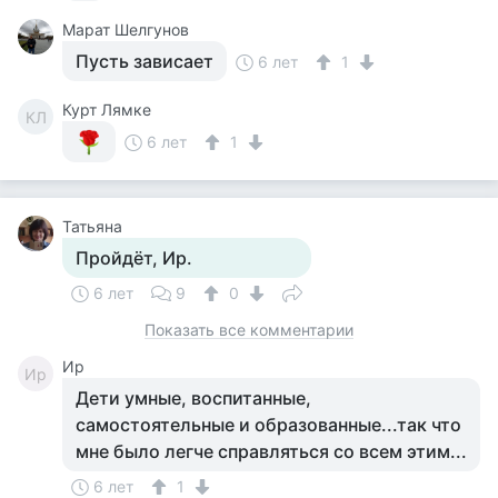
Марат Шелгунов
Пусть зависает
6 лет
1
Курт Лямке
КЛ
6 лет
1
Татьяна
Пройдёт, Ир.
6 лет
9
0
Показать все комментарии
Ир
Ир
Дети умные, воспитанные,
самостоятельные и образованные...так что
мне было легче справляться со всем этим...
6 лет
1