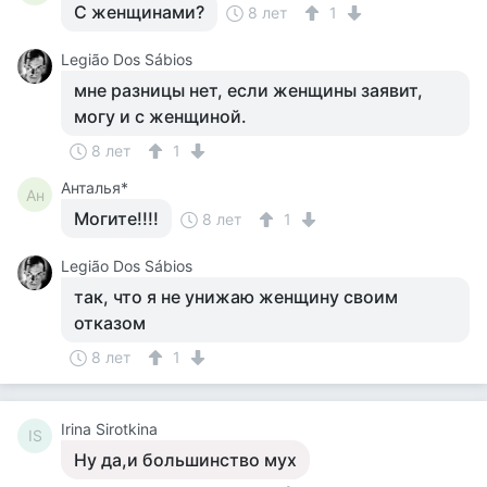
С женщинами?
8 лет
1
Legião Dos Sábios
мне разницы нет, если женщины заявит,
могу и с женщиной.
8 лет
1
Анталья*
Ан
Могите!!!!
8 лет
1
Legião Dos Sábios
так, что я не унижаю женщину своим
отказом
8 лет
1
Irina Sirotkina
IS
Ну да,и большинство мух