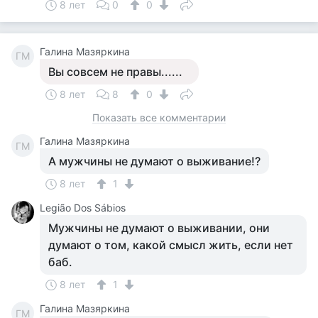
8 лет
0
0
Галина Мазяркина
ГМ
Вы совсем не правы......
8 лет
8
0
Показать все комментарии
Галина Мазяркина
ГМ
А мужчины не думают о выживание!?
8 лет
1
Legião Dos Sábios
Мужчины не думают о выживании, они
думают о том, какой смысл жить, если нет
баб.
8 лет
1
Галина Мазяркина
ГМ