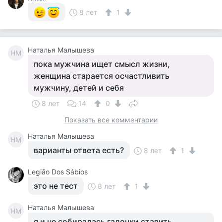
8 лет
1
Наталья Малышева
НМ
пока мужчина ищет смысл жизни,
женщина старается осчастливить
мужчину, детей и себя
8 лет
14
0
Показать все комментарии
Наталья Малышева
НМ
варианты ответа есть?
8 лет
1
Legião Dos Sábios
это не тест
8 лет
1
Наталья Малышева
НМ
я и не собиралась галочки ставить..