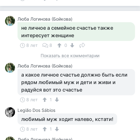
Люба Логинова (Бойкова)
не личное а семейное счастье также
интересует женщине
8 лет
8
0
Показать все комментарии
Люба Логинова (Бойкова)
а какое личное счастье должно быть если
рядом любимый муж и дети и живи и
радуйся вот это счастье
8 лет
1
Legião Dos Sábios
любимый муж ходит налево, кстати!
8 лет
1
Люба Логинова (Бойкова)