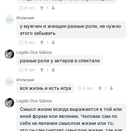
8 лет
1
Иллюзия
Ил
у мужчин и женщин разные роли, не нужно
этого забывать
8 лет
1
Legião Dos Sábios
разные роли у актеров в спектале
8 лет
1
Иллюзия
Ил
вся жизнь и есть игра
8 лет
1
Legião Dos Sábios
Смысл жизни всегда выражается в той или
иной форме или явлении. Человек сам по
себе не явления смыслом жизни или то,
что он сам считает смыслом жизни, так как