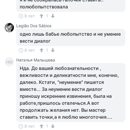
полюбопытствовала
8 лет
1
Legião Dos Sábios
одно лишь бабье любопытство и не умение
вести диалог
8 лет
1
Наталья Малышева
НМ
Нда. До вашей любознательности ,
вежливости и деликатности мне, конечно,
далеко. Кстати, "неумение" пишется
вместе... За неумение вести диалог
приношу искренние извинения, была на
работе,пришлось отвлечься.А вот
продолжать желания нет. Вы мастер
ставить точки,а я люблю многоточия....
8 лет
1