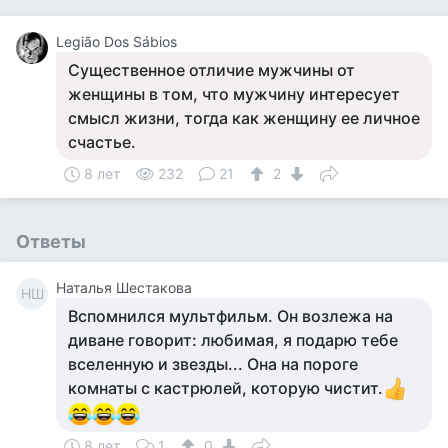
Legião Dos Sábios
Существенное отличие мужчины от
женщины в том, что мужчину интересует
смысл жизни, тогда как женщину ее личное
счастье.
8 лет
232
21
2
Ответы
Наталья Шестакова
НШ
Вспомнился мультфильм. Он возлежа на
диване говорит: любимая, я подарю тебе
вселенную и звезды... Она на пороге
комнаты с кастрюлей, которую чистит.
8 лет
1
0