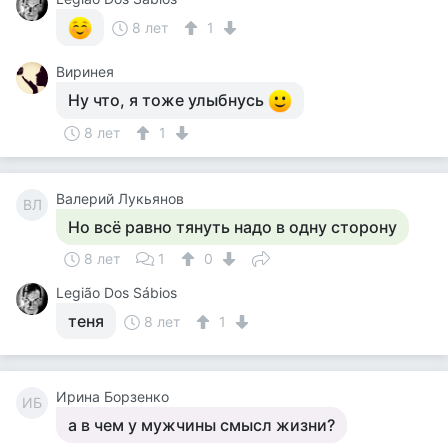
8 лет
1
Виринея
Ну что, я тоже улыбнусь
8 лет
1
Валерий Лукьянов
ВЛ
Но всё равно тянуть надо в одну сторону
8 лет
1
0
Legião Dos Sábios
теня
8 лет
1
Ирина Борзенко
ИБ
а в чем у мужчины смысл жизни?