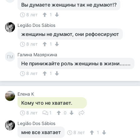
Вы думаете женщины так не думают!?
8 лет
1
Legião Dos Sábios
женщины не думают, они рефоесируют
8 лет
1
Галина Мазяркина
ГМ
Не принижайте роль женщины в жизни.......
8 лет
1
Елена К
Кому что не хватает.
8 лет
1
0
Legião Dos Sábios
мне все хватает
8 лет
1