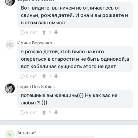
Вот, видите, вы ничем не отличаетесь от
свиньи, рожая детей. И она и вы рожаете и
в этом ваш смысл.
8 лет
1
Ирина Борзенко
ИБ
я рожаю детей,чтоб было на кого
опереться в старости и не быть одинокой,а
вот кобелиная сущность этого не дает
8 лет
1
Legião Dos Sábios
потешные вы женщины))) Ну как вас не
любит?! )))
8 лет
1
Анталья*
Ан