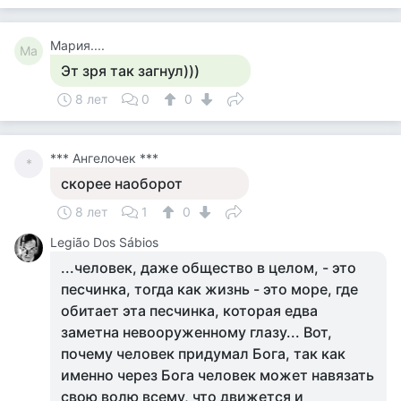
Мария....
Ма
Эт зря так загнул)))
8 лет
0
0
*** Ангелочек ***
*
скорее наоборот
8 лет
1
0
Legião Dos Sábios
...человек, даже общество в целом, - это
песчинка, тогда как жизнь - это море, где
обитает эта песчинка, которая едва
заметна невооруженному глазу... Вот,
почему человек придумал Бога, так как
именно через Бога человек может навязать
свою волю всему, что движется и