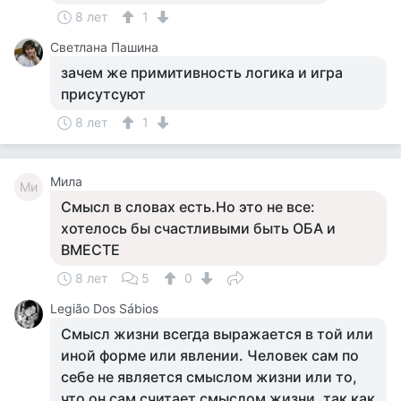
8 лет
1
Светлана Пашина
зачем же примитивность логика и игра
присутсуют
8 лет
1
Мила
Ми
Смысл в словах есть.Но это не все:
хотелось бы счастливыми быть ОБА и
ВМЕСТЕ
8 лет
5
0
Legião Dos Sábios
Смысл жизни всегда выражается в той или
иной форме или явлении. Человек сам по
себе не является смыслом жизни или то,
что он сам считает смыслом жизни, так как