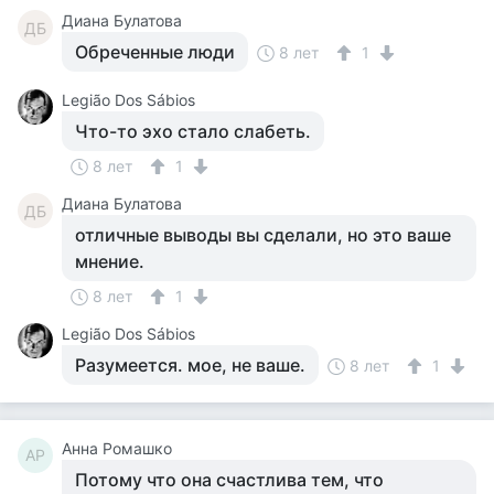
Диана Булатова
ДБ
Обреченные люди
8 лет
1
Legião Dos Sábios
Что-то эхо стало слабеть.
8 лет
1
Диана Булатова
ДБ
отличные выводы вы сделали, но это ваше
мнение.
8 лет
1
Legião Dos Sábios
Разумеется. мое, не ваше.
8 лет
1
Анна Ромашко
АР
Потому что она счастлива тем, что