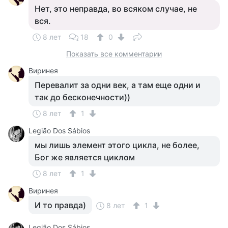
Нет, это неправда, во всяком случае, не
вся.
8 лет
18
0
Показать все комментарии
Виринея
Перевалит за одни век, а там еще одни и
так до бесконечности))
8 лет
1
Legião Dos Sábios
мы лишь элемент этого цикла, не более,
Бог же является циклом
8 лет
1
Виринея
И то правда)
8 лет
1
Legião Dos Sábios