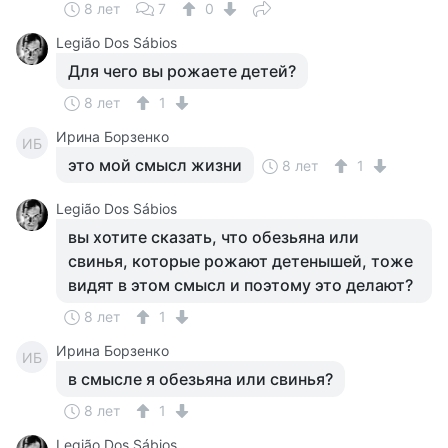
8 лет
7
0
Legião Dos Sábios
Для чего вы рожаете детей?
8 лет
1
Ирина Борзенко
ИБ
это мой смысл жизни
8 лет
1
Legião Dos Sábios
вы хотите сказать, что обезьяна или
свинья, которые рожают детенышей, тоже
видят в этом смысл и поэтому это делают?
8 лет
1
Ирина Борзенко
ИБ
в смысле я обезьяна или свинья?
8 лет
1
Legião Dos Sábios