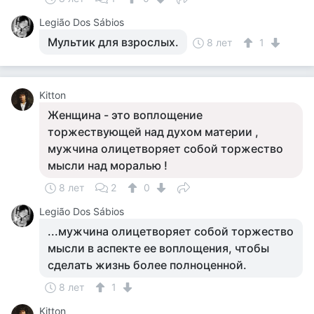
Legião Dos Sábios
Мультик для взрослых.
8 лет
1
Kitton
Женщина - это воплощение
торжествующей над духом материи ,
мужчина олицетворяет собой торжество
мысли над моралью !
8 лет
2
0
Legião Dos Sábios
...мужчина олицетворяет собой торжество
мысли в аспекте ее воплощения, чтобы
сделать жизнь более полноценной.
8 лет
1
Kitton