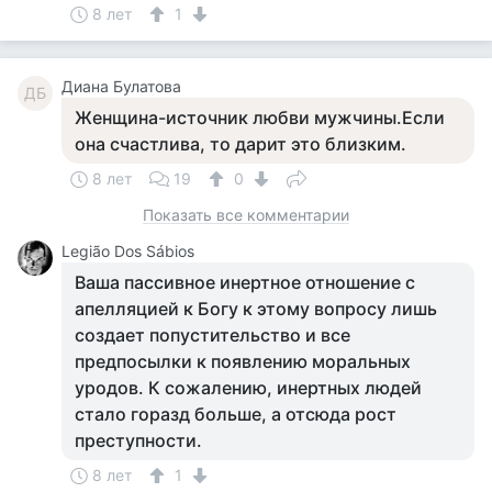
8 лет
1
Диана Булатова
ДБ
Женщина-источник любви мужчины.Если
она счастлива, то дарит это близким.
8 лет
19
0
Показать все комментарии
Legião Dos Sábios
Ваша пассивное инертное отношение с
апелляцией к Богу к этому вопросу лишь
создает попустительство и все
предпосылки к появлению моральных
уродов. К сожалению, инертных людей
стало горазд больше, а отсюда рост
преступности.
8 лет
1