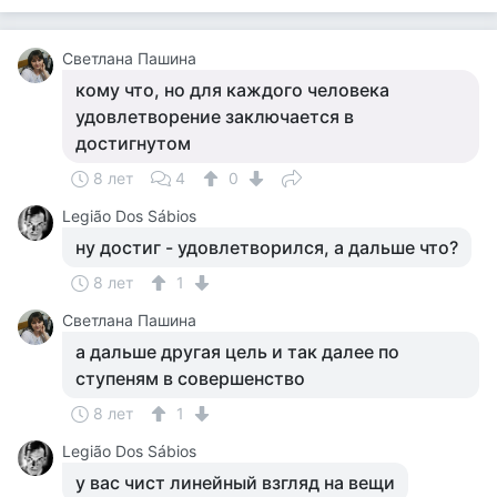
Светлана Пашина
кому что, но для каждого человека
удовлетворение заключается в
достигнутом
8 лет
4
0
Legião Dos Sábios
ну достиг - удовлетворился, а дальше что?
8 лет
1
Светлана Пашина
а дальше другая цель и так далее по
ступеням в совершенство
8 лет
1
Legião Dos Sábios
у вас чист линейный взгляд на вещи