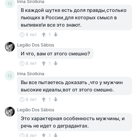
Irina Sirotkina
IS
В каждой шутке есть доля правды,столько
пьющих в России,для которых смысл в
выпивке!и все это знают.
8 лет
1
Legião Dos Sábios
И что, вам от этого смешно?
8 лет
1
Irina Sirotkina
IS
Вы все пытаетесь доказать ,что у мужчин
высокие идеалы,вот от этого смешно.
8 лет
1
Legião Dos Sábios
Это характерная особенность мужчины, и
речь не идет о деградантах.
8 лет
1