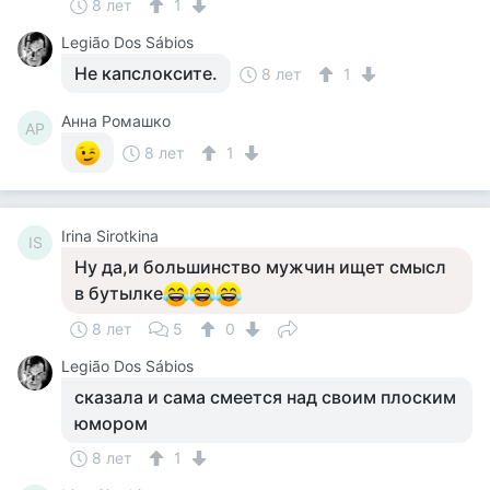
8 лет
1
Legião Dos Sábios
Не капслоксите.
8 лет
1
Анна Ромашко
АР
8 лет
1
Irina Sirotkina
IS
Ну да,и большинство мужчин ищет смысл
в бутылке
8 лет
5
0
Legião Dos Sábios
сказала и сама смеется над своим плоским
юмором
8 лет
1