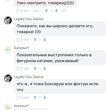
Узко смотрите, товарищ))))))
8 лет
7
0
Legião Dos Sábios
Покажите, как вы широко делаете это,
товарка! ))))
8 лет
1
Анталья*
Ан
Показательные выступления только в
фигурном катании, уважаемый!
8 лет
1
Legião Dos Sábios
что ж, я тоже боксирую или фехтую если
что
8 лет
1
Анталья*
Ан