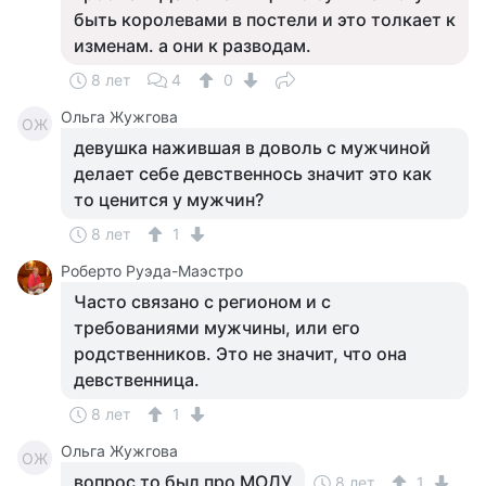
быть королевами в постели и это толкает к
изменам. а они к разводам.
8 лет
4
0
Ольга Жужгова
ОЖ
девушка нажившая в доволь с мужчиной
делает себе девственнось значит это как
то ценится у мужчин?
8 лет
1
Роберто Руэда-Маэстро
Часто связано с регионом и с
требованиями мужчины, или его
родственников. Это не значит, что она
девственница.
8 лет
1
Ольга Жужгова
ОЖ
вопрос то был про МОДУ
8 лет
1