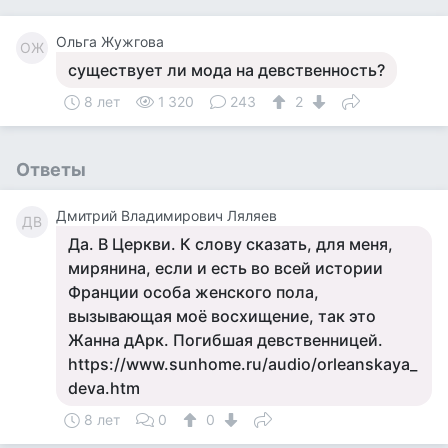
Ольга Жужгова
ОЖ
существует ли мода на девственность?
8 лет
1 320
243
2
Ответы
Дмитрий Владимирович Ляляев
ДВ
Да. В Церкви. К слову сказать, для меня,
мирянина, если и есть во всей истории
Франции особа женского пола,
вызывающая моё восхищение, так это
Жанна дАрк. Погибшая девственницей.
https://www.sunhome.ru/audio/orleanskaya_
deva.htm
8 лет
0
0