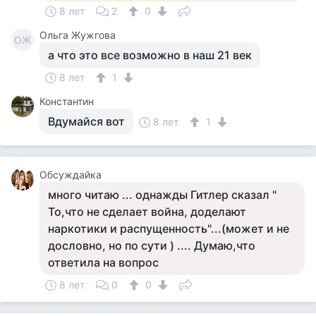
8 лет
2
0
Ольга Жужгова
ОЖ
а что это все возможно в наш 21 век
8 лет
1
Константин
Вдумайся вот
8 лет
1
Обсуждайка
много читаю ... однажды Гитлер сказал "
То,что не сделает война, доделают
наркотики и распущенность"...(может и не
дословно, но по сути ) .... Думаю,что
ответила на вопрос
8 лет
0
0