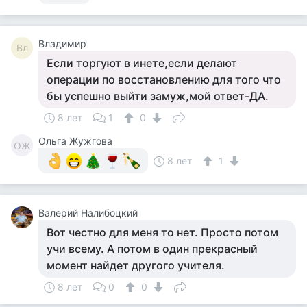
Владимир
Вл
Если торгуют в инете,если делают
операции по восстановлению для того что
бы успешно выйти замуж,мой ответ-ДА.
8 лет
1
0
Ольга Жужгова
ОЖ
8 лет
1
Валерий Налибоцкий
Вот честно для меня то нет. Просто потом
учи всему. А потом в один прекрасный
момент найдет другого учителя.
8 лет
0
0