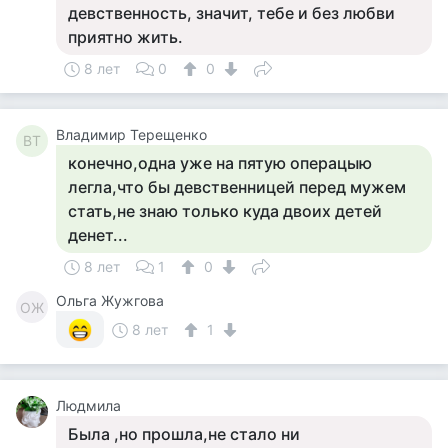
девственность, значит, тебе и без любви
приятно жить.
8 лет
0
0
Владимир Терещенко
ВТ
конечно,одна уже на пятую операцыю
легла,что бы девственницей перед мужем
стать,не знаю только куда двоих детей
денет...
8 лет
1
0
Ольга Жужгова
ОЖ
8 лет
1
Людмила
Была ,но прошла,не стало ни