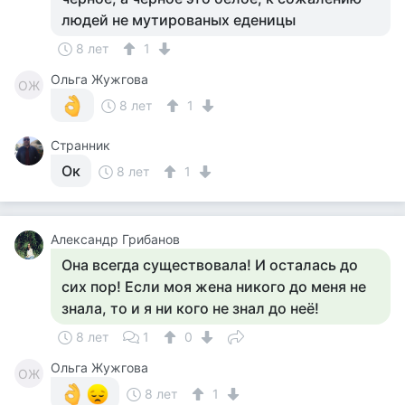
людей не мутированых еденицы
8 лет
1
Ольга Жужгова
ОЖ
8 лет
1
Странник
Ок
8 лет
1
Александр Грибанов
Она всегда существовала! И осталась до
сих пор! Если моя жена никого до меня не
знала, то и я ни кого не знал до неё!
8 лет
1
0
Ольга Жужгова
ОЖ
8 лет
1