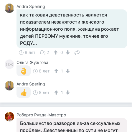
Andre Sperling
как таковая девственность является
показателем незанятости женского
информационного поля, женщина рожает
детей ПЕРВОМУ мужчине, точнее его
РОДУ...
8 лет
2
0
Ольга Жужгова
ОЖ
8 лет
1
Andre Sperling
8 лет
1
Роберто Руэда-Маэстро
Большинство разводов из-за сексуальных
проблем. Девственницы по сути не могут