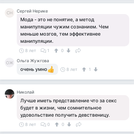
Сергей Нерике
СН
Мода - это не понятие, а метод
манипуляции чужим сознанием. Чем
меньше мозгов, тем эффективнее
манипуляции.
8 лет
1
0
Ольга Жужгова
ОЖ
очень умно
8 лет
1
Николай
Лучше иметь представление что за секс
будет в жизни, чем сомнительное
удовольствие получить девственицу.
8 лет
0
0