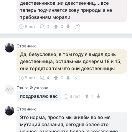
девственников ,ни девственниц....все
теперь подчиняется зову природы,а не
требованиям морали
8 лет
0
0
Странник
Да, безусловно, в том году я выдал дочь
девственница, остальным дочерям 18 и 15,
они гордятся тем что они девственницы
8 лет
4
0
Ольга Жужгова
ОЖ
поздравляю вас
8 лет
1
Странник
Это норма, просто мы живём во во мя
мутаций сознания, сегодня белое это
чёрное, а чёрное это белое, к сожалению