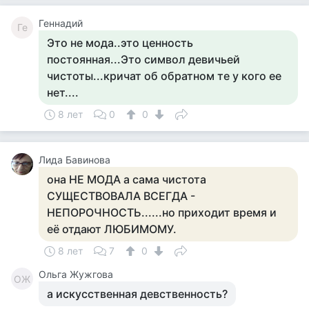
Геннадий
Ге
Это не мода..это ценность
постоянная...Это символ девичьей
чистоты...кричат об обратном те у кого ее
нет....
8 лет
0
0
Лида Бавинова
она НЕ МОДА а сама чистота
СУЩЕСТВОВАЛА ВСЕГДА -
НЕПОРОЧНОСТЬ......но приходит время и
её отдают ЛЮБИМОМУ.
8 лет
7
0
Ольга Жужгова
ОЖ
а искусственная девственность?