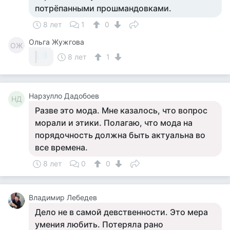
потрёпанными прошмандовками.
8 лет
1
0
Ольга Жужгова
ОЖ
8 лет
1
Нарзулло Дадобоев
НД
Разве это мода. Мне казалось, что вопрос
морали и этики. Полагаю, что мода на
порядочность должна быть актуальна во
все времена.
8 лет
0
0
Владимир Лебедев
Дело не в самой девственности. Это мера
умения любить. Потеряла рано