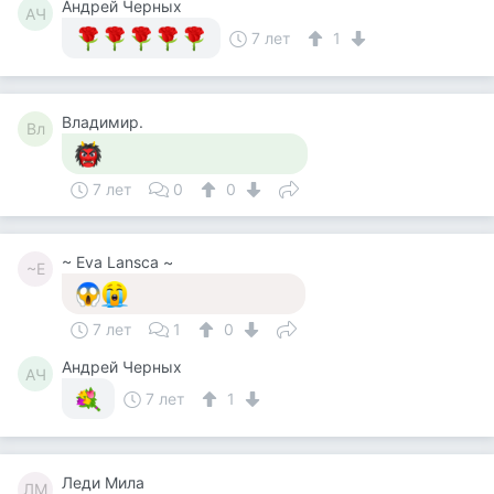
Андрей Черных
АЧ
7 лет
1
Владимир.
Вл
7 лет
0
0
~ Eva Lansca ~
~E
7 лет
1
0
Андрей Черных
АЧ
7 лет
1
Леди Мила
ЛМ