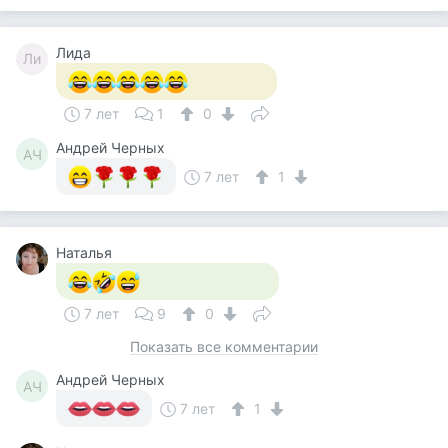
Лида
Ли
7 лет
1
0
Андрей Черных
АЧ
7 лет
1
Наталья
7 лет
9
0
Показать все комментарии
Андрей Черных
АЧ
7 лет
1