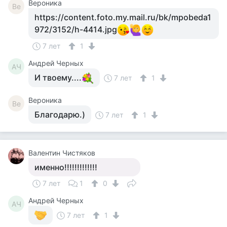
Вероника
Ве
https://content.foto.my.mail.ru/bk/mpobeda1
972/3152/h-4414.jpg
7 лет
1
Андрей Черных
АЧ
И твоему....
7 лет
1
Вероника
Ве
Благодарю.)
7 лет
1
Валентин Чистяков
именно!!!!!!!!!!!!!
7 лет
1
0
Андрей Черных
АЧ
7 лет
1