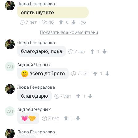
Люда Генералова
опять шутите
7 лет
48
0
Показать все комментарии
Люда Генералова
благодарю, пока
7 лет
1
Андрей Черных
АЧ
всего доброго
7 лет
1
Люда Генералова
благодарю
7 лет
1
Андрей Черных
АЧ
7 лет
1
Люда Генералова