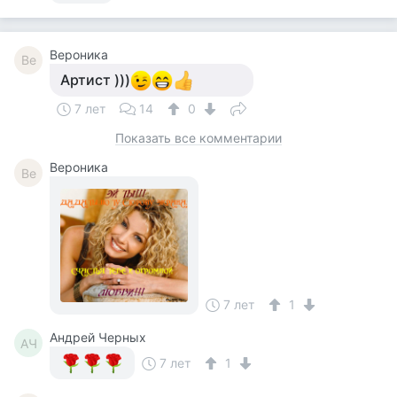
Вероника
Ве
Артист )))
7 лет
14
0
Показать все комментарии
Вероника
Ве
7 лет
1
Андрей Черных
АЧ
7 лет
1