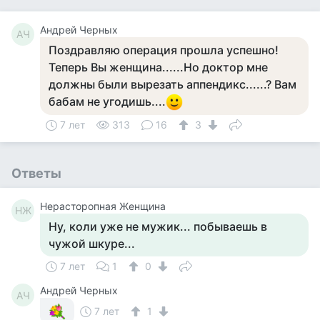
Андрей Черных
АЧ
Поздравляю операция прошла успешно!
Теперь Вы женщина......Но доктор мне
должны были вырезать аппендикс......? Вам
бабам не угодишь....
7 лет
313
16
3
Ответы
Нерасторопная Женщина
НЖ
Ну, коли уже не мужик... побываешь в
чужой шкуре...
7 лет
1
0
Андрей Черных
АЧ
7 лет
1