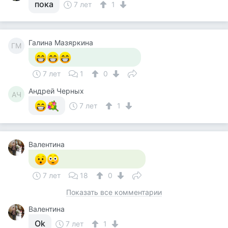
пока
7 лет
1
Галина Мазяркина
ГМ
7 лет
1
0
Андрей Черных
АЧ
7 лет
1
Валентина
7 лет
18
0
Показать все комментарии
Валентина
Ok
7 лет
1