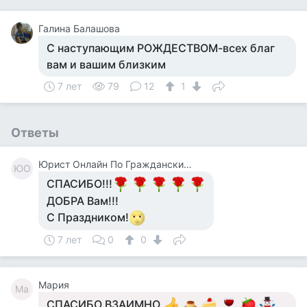
Галина Балашова
С наступающим РОЖДЕСТВОМ-всех благ
вам и вашим близким
7 лет
79
12
1
Ответы
Юрист Онлайн По Гражданским Делам
ЮО
СПАСИБО!!!
ДОБРА Вам!!!
С Праздником!
7 лет
0
0
Мария
Ма
СПАСИБО ВЗАИМНО.