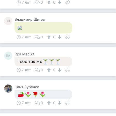
7 лет
0
0
Владимир Шитов
ВШ
7 лет
0
0
Igor Mec69
IM
Тебе так же
7 лет
0
0
Саня Зубенко
7 лет
0
0