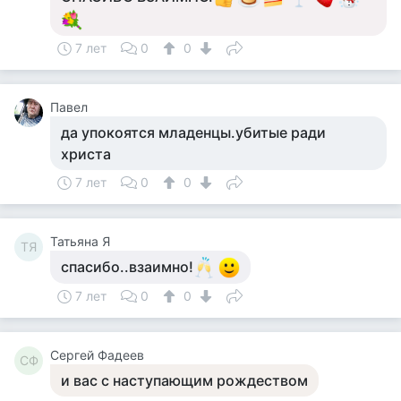
7 лет
0
0
Павел
да упокоятся младенцы.убитые ради
христа
7 лет
0
0
Татьяна Я
ТЯ
спасибо..взаимно!
7 лет
0
0
Сергей Фадеев
СФ
и вас с наступающим рождеством