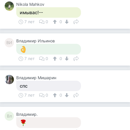
Nikola Mahkov
имывас!--
7 лет
0
0
Владимир Ильинов
ВИ
7 лет
0
0
Владимир Мишарин
спс
7 лет
0
0
Владимир.
Вл