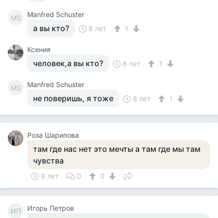
Manfred Schuster
MS
а вы кто?
8 лет
1
Ксения
человек,а вы кто?
8 лет
1
Manfred Schuster
MS
не поверишь, я тоже
8 лет
1
Роза Шарипова
там где нас нет это мечты а там где мы там
чувства
9 лет
0
0
Игорь Петров
ИП