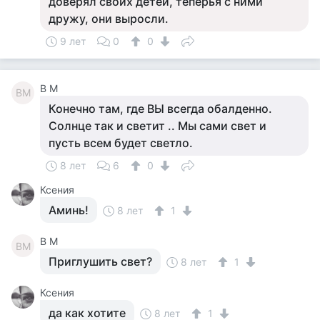
доверял своих детей, теперья с ними
дружу, они выросли.
9 лет
0
0
В М
ВМ
Конечно там, где ВЫ всегда обалденно.
Солнце так и светит .. Мы сами свет и
пусть всем будет светло.
8 лет
6
0
Ксения
Аминь!
8 лет
1
В М
ВМ
Приглушить свет?
8 лет
1
Ксения
да как хотите
8 лет
1