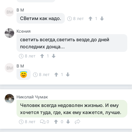
В М
ВМ
СВетим как надо.
8 лет
1
Ксения
светить всегда,светить везде,до дней
последних донца...
8 лет
1
В М
ВМ
8 лет
1
Николай Чумак
Человек всегда недоволен жизнью. И ему
хочется туда, где, как ему кажется, лучше.
8 лет
0
0