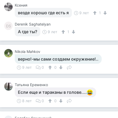
Ксения
везде хорошо где есть я
9 лет
1
Derenik Saghatelyan
DS
А где ты?
9 лет
1
Nikola Mahkov
верно!-мы сами создаем окружение!..
9 лет
0
0
Татьяна Еременко
Если еще и тараканы в голове....
8 лет
0
0