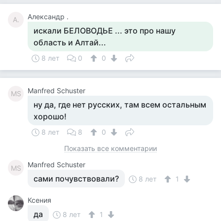
Александр .
А.
искали БЕЛОВОДЬЕ ... это про нашу
область и Алтай...
8 лет
0
0
Manfred Schuster
MS
ну да, где нет русских, там всем остальным
хорошо!
8 лет
8
0
Показать все комментарии
Manfred Schuster
MS
сами почувствовали?
8 лет
1
Ксения
да
8 лет
1