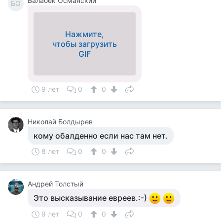
Балабек Османский
БО
Нажмите,
чтобы загрузить
GIF
9 лет
0
0
Николай Болдырев
кому обалденно если нас там нет.
8 лет
0
0
Андрей Толстый
Это высказывание евреев.:-)
9 лет
0
0