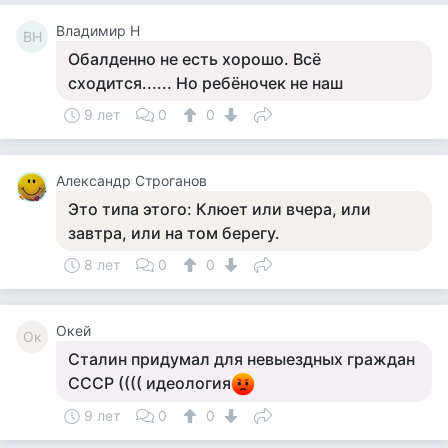
Владимир Н
ВН
Обалденно не есть хорошо. Всё
сходится...... Но ребёночек не наш
9 лет
0
0
Александр Строганов
Это типа этого: Клюет или вчера, или
завтра, или на том берегу.
8 лет
0
0
Окей
Ок
Сталин придумал для невыездных граждан
СССР (((( идеология
9 лет
0
0