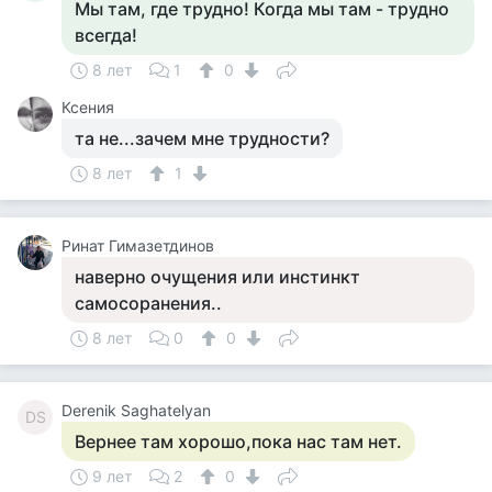
Мы там, где трудно! Когда мы там - трудно
всегда!
8 лет
1
0
Ксения
та не...зачем мне трудности?
8 лет
1
Ринат Гимазетдинов
наверно очущения или инстинкт
самосоранения..
8 лет
0
0
Derenik Saghatelyan
DS
Вернее там хорошо,пока нас там нет.
9 лет
2
0