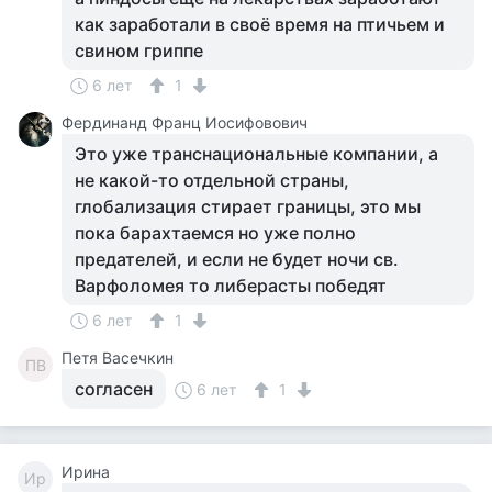
как заработали в своё время на птичьем и
свином гриппе
6 лет
1
Фердинанд Франц Иосифовович
Это уже транснациональные компании, а
не какой-то отдельной страны,
глобализация стирает границы, это мы
пока барахтаемся но уже полно
предателей, и если не будет ночи св.
Варфоломея то либерасты победят
6 лет
1
Петя Васечкин
ПВ
согласен
6 лет
1
Ирина
Ир