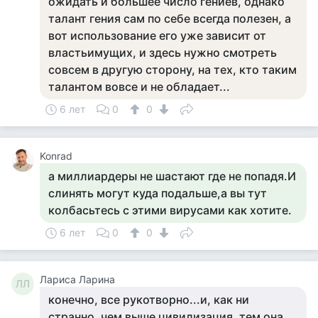
ожидать и большее число гениев, однако
талант гения сам по себе всегда полезен, а
вот использование его уже зависит от
властьимущих, и здесь нужно смотреть
совсем в другую сторону, на тех, кто таким
талантом вовсе и не обладает...
6 лет
0
0
Konrad
а миллиардеры не шастают где не попадя.И
слинять могут куда подальше,а вы тут
колбасьтесь с этими вирусами как хотите.
6 лет
0
0
Лариса Ларина
ЛЛ
конечно, все рукотворно...и, как ни
странно, чем выше цивилизация, тем она