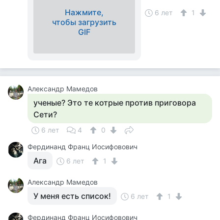
Нажмите,
6 лет
1
чтобы загрузить
GIF
Александр Мамедов
ученые? Это те котрые против приговора
Сети?
6 лет
4
0
Фердинанд Франц Иосифовович
Ага
6 лет
1
Александр Мамедов
У меня есть список!
6 лет
1
Фердинанд Франц Иосифовович