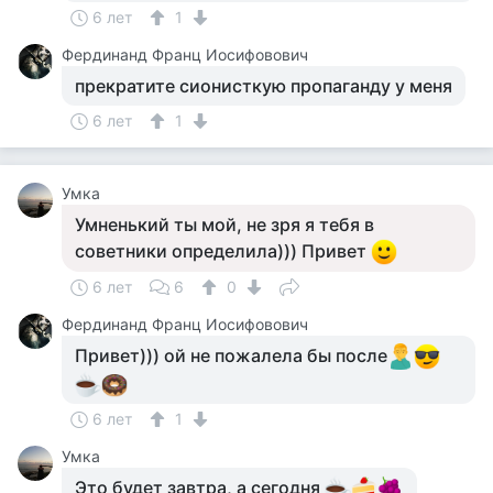
6 лет
1
Фердинанд Франц Иосифовович
прекратите сионисткую пропаганду у меня
6 лет
1
Умка
Умненький ты мой, не зря я тебя в
советники определила))) Привет
6 лет
6
0
Фердинанд Франц Иосифовович
Привет))) ой не пожалела бы после
6 лет
1
Умка
Это будет завтра, а сегодня