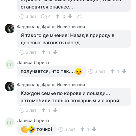
становится опаснее....
6 лет
4
0
Фердинанд Франц Иосифовович
Я такого де мнения! Назад в природу в
деревню загонять народ
6 лет
1
Лариса Ларина
ЛЛ
получается, что так....
6 лет
1
Фердинанд Франц Иосифовович
Каждой семье по корове и лошади...
автомобили только пожарным и скорой
6 лет
1
Лариса Ларина
ЛЛ
точно!
6 лет
1