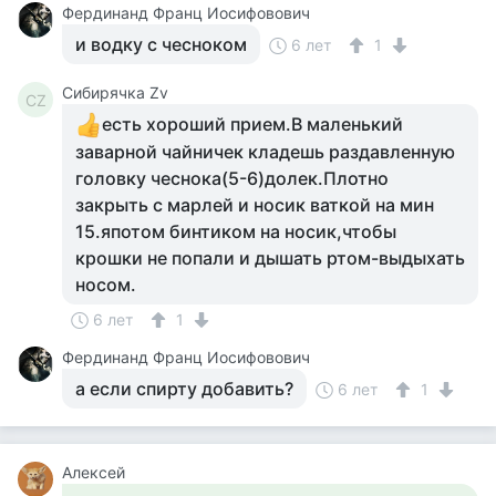
Фердинанд Франц Иосифовович
и водку с чесноком
6 лет
1
Сибирячка Zv
СZ
есть хороший прием.В маленький
заварной чайничек кладешь раздавленную
головку чеснока(5-6)долек.Плотно
закрыть с марлей и носик ваткой на мин
15.япотом бинтиком на носик,чтобы
крошки не попали и дышать ртом-выдыхать
носом.
6 лет
1
Фердинанд Франц Иосифовович
а если спирту добавить?
6 лет
1
Алексей