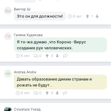
Виктор Ш
ВШ
Это он для должности!
6 лет
1
Галина Худякова
ГХ
Я то-же думаю ,что Короно -Вирус
создание рук человеческих.
6 лет
0
0
Andrea Andre
AA
Давать образование диким странам и
рожать не будут .
6 лет
0
0
Cviyатыiy Гнэзд