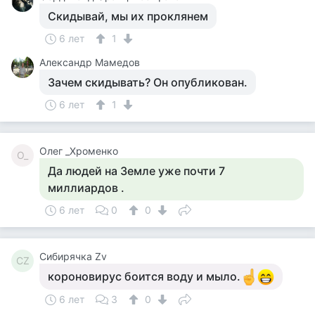
Скидывай, мы их проклянем
6 лет
1
Александр Мамедов
Зачем скидывать? Он опубликован.
6 лет
1
Олег _Хроменко
О_
Да людей на Земле уже почти 7
миллиардов .
6 лет
0
0
Сибирячка Zv
СZ
короновирус боится воду и мыло.
6 лет
3
0