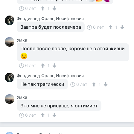
6 лет
1
Фердинанд Франц Иосифовович
Завтра будет послевчера
6 лет
1
Умка
После после после, короче не в этой жизни
6 лет
1
Фердинанд Франц Иосифовович
Не так трагически
6 лет
1
Умка
Это мне не присуще, я оптимист
6 лет
1