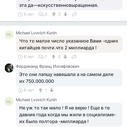
эта да—искусственновыращенная.
6 лет
0
0
Michael Lvovich Kunin
ML
Что то малое число указанное Вами -одних
китайцев почти.что 2 миллиарда !
6 лет
7
0
Фердинанд Франц Иосифовович
Это они лапшу навешали а на самом деле
их 750.000.000
6 лет
1
Michael Lvovich Kunin
ML
Не уж то так мало ! Я не верю ! Еще в те
давние года когда мы жили в социализме-
их было полтора -миллиарда !