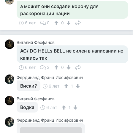
а может они создали корону для
раскоронации нации
6 лет
0
0
Виталий Феофанов
АС/ DC HELLs BELL не силен в написании но
кажись так
6 лет
3
0
Фердинанд Франц Иосифовович
Виски?
6 лет
1
Виталий Феофанов
Водка
6 лет
1
Фердинанд Франц Иосифовович