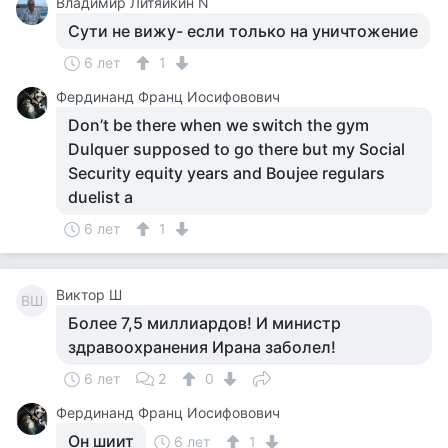
Владимир Литяйкин N
Сути не вижу- если только на уничтожение
6 лет
1
Фердинанд Франц Иосифовович
Don’t be there when we switch the gym
Dulquer supposed to go there but my Social
Security equity years and Boujee regulars
duelist a
6 лет
1
Виктор Ш
ВШ
Более 7,5 миллиардов! И министр
здравоохранения Ирана заболел!
6 лет
2
0
Фердинанд Франц Иосифовович
Он шиит
6 лет
1