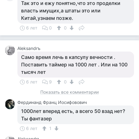
Так это и ежу понятно,что это проделки
власть имущих,а штаты это или
Китай,узнаем позже.
6 лет
0
0
Aleksandrъ
Само время лечь в капсулу вечности .
Поставить таймер на 1000 лет . Или на 100
тысяч лет
6 лет
9
0
Показать все комментарии
Фердинанд Франц Иосифовович
1000лет вперед есть, а всего 50 взад нет?
Ты фантазер
6 лет
1
Aleksandrъ