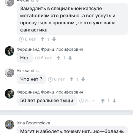
Замедлить в специальной капсуле
метаболизм это реально .а вот уснуть и
проснуться в прошлом ,то это уже ваша
фантастика
6 лет
1
Фердинанд Франц Иосифовович
Нет
6 лет
1
Aleksandrъ
Что нет ?
6 лет
1
Фердинанд Франц Иосифовович
50 лет реальнее тыщи
6 лет
1
Irina Bogomolova
Могут и заболеть,почему нет...но—болезнь