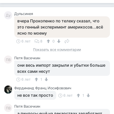
Дульсинея
Ду
вчера Прокопенко по телеку сказал, что
это генный эксперимент америкосов...всё
ясно по моему
6 лет
8
0
Показать все комментарии
Петя Васечкин
ПВ
они весь импорт закрыли и убытки больше
всех сами несут
6 лет
1
Фердинанд Франц Иосифовович
не все так просто
6 лет
1
Петя Васечкин
ПВ
а пиндосы ещё на лекарствах заработают