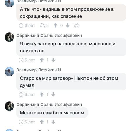
Владимир Литяйкин N
А ты что- видишь в этом продвижение в
сокращении, как спасение
6 лет
5
0
Фердинанд Франц Иосифовович
Я вижу заговор наглосаксов, массонов и
олигархов
6 лет
1
Владимир Литяйкин N
Старо ка мир заговор- Ньютон не об этом
думал
6 лет
1
Фердинанд Франц Иосифовович
Мегатонн сам был масоном
6 лет
1