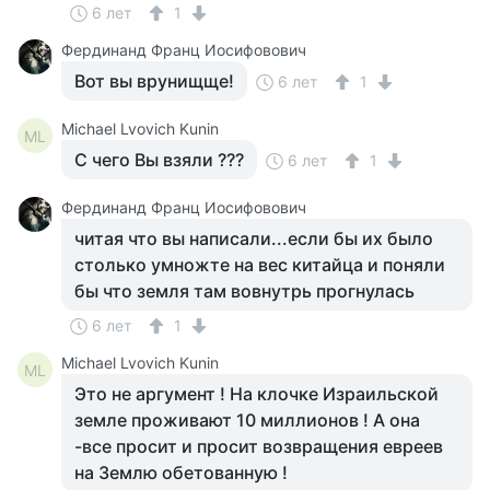
6 лет
1
Фердинанд Франц Иосифовович
Вот вы врунищще!
6 лет
1
Michael Lvovich Kunin
ML
С чего Вы взяли ???
6 лет
1
Фердинанд Франц Иосифовович
читая что вы написали...если бы их было
столько умножте на вес китайца и поняли
бы что земля там вовнутрь прогнулась
6 лет
1
Michael Lvovich Kunin
ML
Это не аргумент ! На клочке Израильской
земле проживают 10 миллионов ! А она
-все просит и просит возвращения евреев
на Землю обетованную !